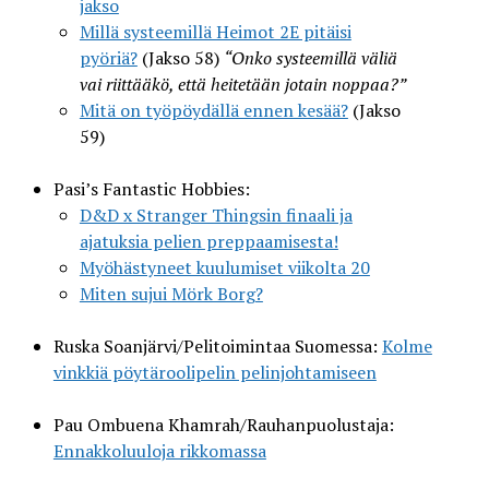
jakso
Millä systeemillä Heimot 2E pitäisi
pyöriä?
(Jakso 58)
“Onko systeemillä väliä
vai riittääkö, että heitetään jotain noppaa?”
Mitä on työpöydällä ennen kesää?
(Jakso
59)
Pasi’s Fantastic Hobbies:
D&D x Stranger Thingsin finaali ja
ajatuksia pelien preppaamisesta!
Myöhästyneet kuulumiset viikolta 20
Miten sujui Mörk Borg?
Ruska Soanjärvi/Pelitoimintaa Suomessa:
Kolme
vinkkiä pöytäroolipelin pelinjohtamiseen
Pau Ombuena Khamrah/Rauhanpuolustaja:
Ennakkoluuloja rikkomassa