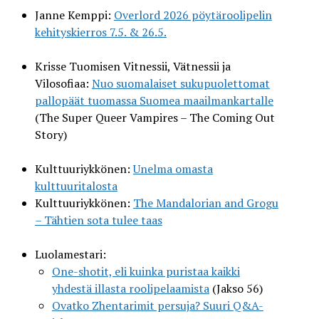
Janne Kemppi:
Overlord 2026 pöytäroolipelin
kehityskierros 7.5. & 26.5.
Krisse Tuomisen Vitnessii, Vätnessii ja
Vilosofiaa:
Nuo suomalaiset sukupuolettomat
pallopäät tuomassa Suomea maailmankartalle
(The Super Queer Vampires – The Coming Out
Story)
Kulttuuriykkönen:
Unelma omasta
kulttuuritalosta
Kulttuuriykkönen:
The Mandalorian and Grogu
– Tähtien sota tulee taas
Luolamestari:
One-shotit, eli kuinka puristaa kaikki
yhdestä illasta roolipelaamista
(Jakso 56)
Ovatko Zhentarimit persuja? Suuri Q&A-