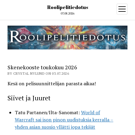
Roolipelitiedotus
open
menu
07.08.2026
Skenekooste toukokuu 2026
BY CRYSTAL NYLUND ON 03.07.2026
Kesä on pelisuunnittelijan parasta aikaa!
Siivet ja Juuret
Tatu Partanen/Ilta-Sanomat:
World of
Warcraft sai ison pinon uudistuksia kerralla –
yhden asian suosio yllätti jopa tekijät