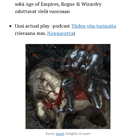
sekä Age of Empires, Rogue & Wizardry
odottavat vielä vuoroaan
Uusi actual play -podcast
Yhden yön turinoita
(vieraana mm.
Nopparotta
)
Kuva:
Juuni
, Knights in Love