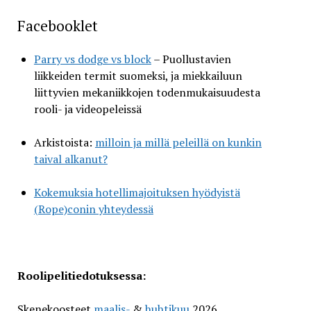
Facebooklet
Parry vs dodge vs block
– Puollustavien
liikkeiden termit suomeksi, ja miekkailuun
liittyvien mekaniikkojen todenmukaisuudesta
rooli- ja videopeleissä
Arkistoista:
milloin ja millä peleillä on kunkin
taival alkanut?
Kokemuksia hotellimajoituksen hyödyistä
(Rope)conin yhteydessä
Roolipelitiedotuksessa:
Skenekoosteet
maalis-
&
huhtikuu
2026