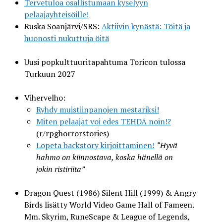
Tervetuloa osallistumaan kyselyyn
pelaajayhteisöille!
Ruska Soanjärvi/SRS:
Aktiivin kynästä: Töitä ja
huonosti nukuttuja öitä
Uusi popkulttuuritapahtuma Toricon tulossa
Turkuun 2027
Vihervelho:
Ryhdy muistiinpanojen mestariksi!
Miten pelaajat voi edes TEHDÄ noin!?
(r/rpghorrorstories)
Lopeta backstory kirjoittaminen!
“Hyvä
hahmo on kiinnostava, koska hänellä on
jokin ristiriita”
Dragon Quest (1986) Silent Hill (1999) & Angry
Birds lisätty World Video Game Hall of Fameen.
Mm. Skyrim, RuneScape & League of Legends,