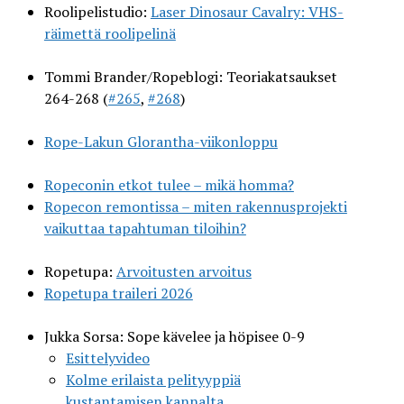
Roolipelistudio:
Laser Dinosaur Cavalry: VHS-
räimettä roolipelinä
Tommi Brander/Ropeblogi: Teoriakatsaukset
264-268 (
#265
,
#268
)
Rope-Lakun Glorantha-viikonloppu
Ropeconin etkot tulee – mikä homma?
Ropecon remontissa – miten rakennusprojekti
vaikuttaa tapahtuman tiloihin?
Ropetupa:
Arvoitusten arvoitus
Ropetupa traileri 2026
Jukka Sorsa: Sope kävelee ja höpisee 0-9
Esittelyvideo
Kolme erilaista pelityyppiä
kustantamisen kannalta