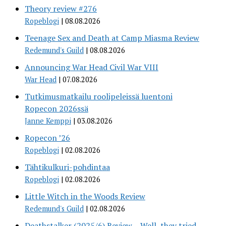
Theory review #276
Ropeblogi
08.08.2026
Teenage Sex and Death at Camp Miasma Review
Redemund's Guild
08.08.2026
Announcing War Head Civil War VIII
War Head
07.08.2026
Tutkimusmatkailu roolipeleissä luentoni
Ropecon 2026ssä
Janne Kemppi
03.08.2026
Ropecon ’26
Ropeblogi
02.08.2026
Tähtikulkuri-pohdintaa
Ropeblogi
02.08.2026
Little Witch in the Woods Review
Redemund's Guild
02.08.2026
Deathstalker (2025/6) Review – Well, they tried