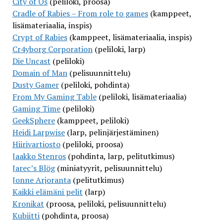
City of Os
(peliloki, proosa)
Cradle of Rabies – From role to games
(kamppeet,
lisämateriaalia, inspis)
Crypt of Rabies
(kamppeet, lisämateriaalia, inspis)
Cr4yborg Corporation
(peliloki, larp)
Die Uncast
(peliloki)
Domain of Man
(pelisuunnittelu)
Dusty Gamer
(peliloki, pohdinta)
From My Gaming Table
(peliloki, lisämateriaalia)
Gaming Time
(peliloki)
GeekSphere
(kamppeet, peliloki)
Heidi Larpwise
(larp, pelinjärjestäminen)
Hiirivartiosto
(peliloki, proosa)
Jaakko Stenros
(pohdinta, larp, pelitutkimus)
Jarec’s Blög
(miniatyyrit, pelisuunnittelu)
Jonne Arjoranta
(pelitutkimus)
Kaikki elämäni pelit
(larp)
Kronikat
(proosa, peliloki, pelisuunnittelu)
Kubiitti
(pohdinta, proosa)