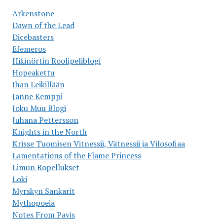
Arkenstone
Dawn of the Lead
Dicebasters
Efemeros
Hikinörtin Roolipeliblogi
Hopeakettu
Ihan Leikillään
Janne Kemppi
Joku Muu Blogi
Juhana Pettersson
Knights in the North
Krisse Tuomisen Vitnessii, Vätnessii ja Vilosofiaa
Lamentations of the Flame Princess
Limun Ropellukset
Loki
Myrskyn Sankarit
Mythopoeia
Notes From Pavis