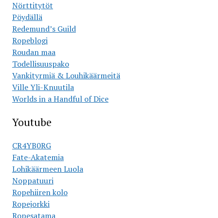
Nörttitytöt
Pöydällä
Redemund’s Guild
Ropeblogi
Roudan maa
Todellisuuspako
Vankityrmiä & Louhikäärmeitä
Ville Yli-Knuutila
Worlds in a Handful of Dice
Youtube
CR4YB0RG
Fate-Akatemia
Lohikäärmeen Luola
Noppatuuri
Ropehiiren kolo
Ropejorkki
Ropesatama