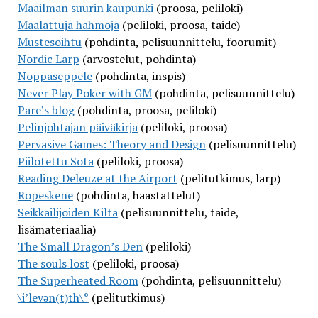
Maailman suurin kaupunki
(proosa, peliloki)
Maalattuja hahmoja
(peliloki, proosa, taide)
Mustesoihtu
(pohdinta, pelisuunnittelu, foorumit)
Nordic Larp
(arvostelut, pohdinta)
Noppaseppele
(pohdinta, inspis)
Never Play Poker with GM
(pohdinta, pelisuunnittelu)
Pare’s blog
(pohdinta, proosa, peliloki)
Pelinjohtajan päiväkirja
(peliloki, proosa)
Pervasive Games: Theory and Design
(pelisuunnittelu)
Piilotettu Sota
(peliloki, proosa)
Reading Deleuze at the Airport
(pelitutkimus, larp)
Ropeskene
(pohdinta, haastattelut)
Seikkailijoiden Kilta
(pelisuunnittelu, taide,
lisämateriaalia)
The Small Dragon’s Den
(peliloki)
The souls lost
(peliloki, proosa)
The Superheated Room
(pohdinta, pelisuunnittelu)
\i’levən(t)th\°
(pelitutkimus)