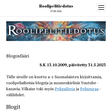
Roolipelitiedotus
open
menu
07.08.2026
Blogosfääri
S.K 13.10.2009, päivitetty 31.5.2023
Tälle sivulle on koottu a-z Suomalaisten kirjoittamia,
roolipeliaiheisia blogeja ja suomenkielisiä Youtube -
kanavia. Vilkaise toki myös
Peligalleria
ja
Peliseuraa
-
välilehdet.
Blogit