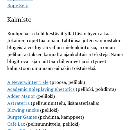
Rope Setä
Kalmisto
Roolipeliartikkelit kestävät yllättävän hyvin aikaa.
Jokainen ropettaa omaan tahtiinsa, joten vanhoistakin
blogeista voi löytää vallan mielenkiintoisia, ja oman
peliharrastuksen kannalta ajankohtaisia tekstejä. Nämä
blogit ovat ajan mittaan hiljenneet ja siirtyneet
kalmistoon uinumaan -ainakin toistaiseksi.
A Neverwinter Tale
(proosa, peliloki)
Academic Roleplaying Rhetorics
(peliloki, pohdinta)
Adder Manor
(peliloki)
Astraterra
(pelisuunnittelu, lisämateriaalia)
Blowing smoke
(peliloki)
Burger Games
(pohdinta, kamppeet)
Cafe Lax
(pelisuunnittelu, peliloki)