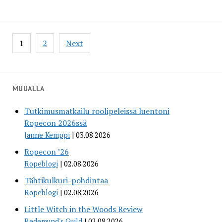
Posts
1
2
Next
pagination
MUUALLA
Tutkimusmatkailu roolipeleissä luentoni
Ropecon 2026ssä
Janne Kemppi
03.08.2026
Ropecon ’26
Ropeblogi
02.08.2026
Tähtikulkuri-pohdintaa
Ropeblogi
02.08.2026
Little Witch in the Woods Review
Redemund's Guild
02.08.2026