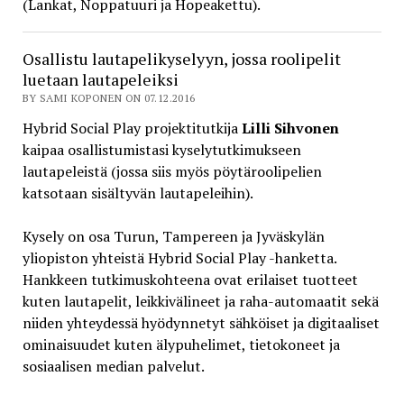
(Lankat, Noppatuuri ja Hopeakettu).
Osallistu lautapelikyselyyn, jossa roolipelit
luetaan lautapeleiksi
BY SAMI KOPONEN ON 07.12.2016
Hybrid Social Play projektitutkija
Lilli Sihvonen
kaipaa osallistumistasi kyselytutkimukseen
lautapeleistä (jossa siis myös pöytäroolipelien
katsotaan sisältyvän lautapeleihin).
Kysely on osa Turun, Tampereen ja Jyväskylän
yliopiston yhteistä Hybrid Social Play -hanketta.
Hankkeen tutkimuskohteena ovat erilaiset tuotteet
kuten lautapelit, leikkivälineet ja raha-automaatit sekä
niiden yhteydessä hyödynnetyt sähköiset ja digitaaliset
ominaisuudet kuten älypuhelimet, tietokoneet ja
sosiaalisen median palvelut.