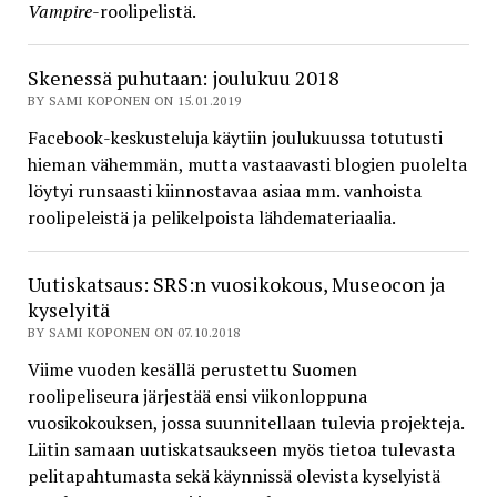
Vampire
-roolipelistä.
Skenessä puhutaan: joulukuu 2018
BY SAMI KOPONEN ON 15.01.2019
Facebook-keskusteluja käytiin joulukuussa totutusti
hieman vähemmän, mutta vastaavasti blogien puolelta
löytyi runsaasti kiinnostavaa asiaa mm. vanhoista
roolipeleistä ja pelikelpoista lähdemateriaalia.
Uutiskatsaus: SRS:n vuosikokous, Museocon ja
kyselyitä
BY SAMI KOPONEN ON 07.10.2018
Viime vuoden kesällä perustettu Suomen
roolipeliseura järjestää ensi viikonloppuna
vuosikokouksen, jossa suunnitellaan tulevia projekteja.
Liitin samaan uutiskatsaukseen myös tietoa tulevasta
pelitapahtumasta sekä käynnissä olevista kyselyistä