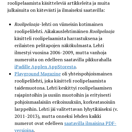
roolipelaamista käsitteleviä artikkeleita ja muita
julkaisuita on kätevästi ja ilmaiseksi saatavilla:
Roolipelaaja
-lehti on viimeisin kotimainen
roolipelilehti. Aikakauslehtimäinen
Roolipelaaja
käsitteli roolipelaamista harrastuksena ja
erilaisten pelitapojen näkökulmasta. Lehti
ilmestyi vuosina 2006-2009, mutta vanhoja
numeroita on edelleen saatavilla pikkurahalla
iPadille Applen AppStoresta
.
Playground Magazine
oli yhteispohjoismainen
roolipelilehti, joka käsitteli roolipelaamista
taidemuotona. Lehti keskittyi roolipelaamisen
rajapintoihin ja uusiin muotoihin ja erityisesti
pohjoismaalaisiin erikoisuuksiin, korkeatasoisiin
larppeihin. Lehti jäi valitettavan lyhytikäiseksi (v.
2011-2013), mutta onneksi lehden kaikki
numerot ovat edelleen
saatavilla ilmaisina PDF-
versioina
.