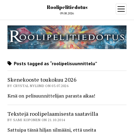
Roolipelitiedotus
open
menu
09.08.2026
Posts tagged as “roolipelisuunnittelu”
Skenekooste toukokuu 2026
BY CRYSTAL NYLUND ON 03.07.2026
Kesä on pelisuunnittelijan parasta aikaa!
Tekstejä roolipelaamisesta saatavilla
BY SAMI KOPONEN ON 21.10.2014
Sattuipa tässä hiljan silmääni, että useita