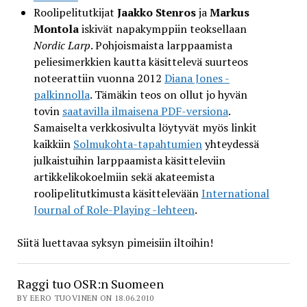
Roolipelitutkijat
Jaakko Stenros
ja
Markus
Montola
iskivät napakymppiin teoksellaan
Nordic Larp
. Pohjoismaista larppaamista
peliesimerkkien kautta käsittelevä suurteos
noteerattiin vuonna 2012
Diana Jones -
palkinnolla
. Tämäkin teos on ollut jo hyvän
tovin
saatavilla ilmaisena PDF-versiona
.
Samaiselta verkkosivulta löytyvät myös linkit
kaikkiin
Solmukohta-tapahtumien
yhteydessä
julkaistuihin larppaamista käsitteleviin
artikkelikokoelmiin sekä akateemista
roolipelitutkimusta käsittelevään
International
Journal of Role-Playing -lehteen
.
Siitä luettavaa syksyn pimeisiin iltoihin!
Raggi tuo OSR:n Suomeen
BY EERO TUOVINEN ON 18.06.2010