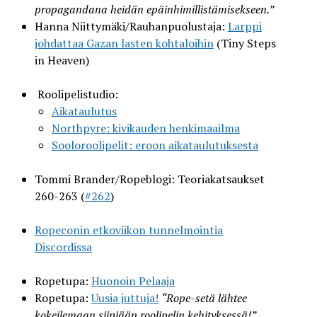
propagandana heidän epäinhimillistämisekseen.”
Hanna Niittymäki/Rauhanpuolustaja:
Larppi
johdattaa Gazan lasten kohtaloihin
(Tiny Steps
in Heaven)
Roolipelistudio:
Aikataulutus
Northpyre: kivikauden henkimaailma
Sooloroolipelit: eroon aikataulutuksesta
Tommi Brander/Ropeblogi: Teoriakatsaukset
260-263 (
#262
)
Ropeconin etkoviikon tunnelmointia
Discordissa
Ropetupa:
Huonoin Pelaaja
Ropetupa:
Uusia juttuja!
“Rope-setä lähtee
kokeilemaan siipiään roolipelin kehityksessä!”