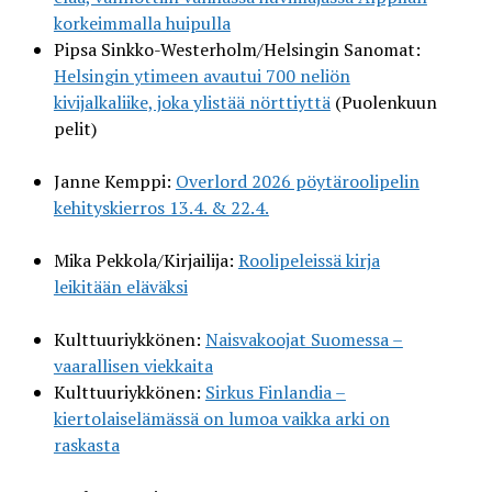
korkeimmalla huipulla
Pipsa Sinkko-Westerholm/Helsingin Sanomat:
Helsingin ytimeen avautui 700 neliön
kivijalkaliike, joka ylistää nörttiyttä
(Puolenkuun
pelit)
Janne Kemppi:
Overlord 2026 pöytäroolipelin
kehityskierros 13.4. & 22.4.
Mika Pekkola/Kirjailija:
Roolipeleissä kirja
leikitään eläväksi
Kulttuuriykkönen:
Naisvakoojat Suomessa –
vaarallisen viekkaita
Kulttuuriykkönen:
Sirkus Finlandia –
kiertolaiselämässä on lumoa vaikka arki on
raskasta