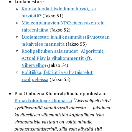
Luolamestari:
Kuinka luoda täydellinen hirviö, tai
hirviöitä?
(Jakso 51)
Mieleenpainuvien NPC:eiden rakentelu
taiteenlajina
(Jakso 52)
Luolamestari juhlii ensimmäistä vuottaan
ja kaivelee menneitä
(Jakso 53)
Roolipelituben salaisuudet: Algoritmit,
Actual Play ja vihakommentit (ft.
Vihervelho‬)
(Jakso 54)
Politiikka, faktiot ja valtataistelut
roolipeleissä
(Jakso 55)
Pau Ombuena Khamrah/Rauhanpuolustaja:
Ennakkoluuloja rikkomassa
“Liveroolipeli lisäsi
syvällisempää ymmärrystä aiheesta. … Jokainen
kuvitteellisen vähemmistön kapinallinen teko
viranomaisia vastaan on voitto minulle
puolustusministerinä, sillä voin käyttää sitä