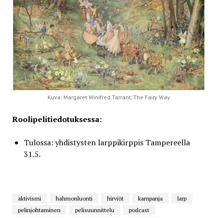
Kuva: Margaret Winifred Tarrant, The Fairy Way
Roolipelitiedotuksessa:
Tulossa: yhdistysten larppikirppis Tampereella
31.5.
aktivismi
hahmonluonti
hirviöt
kampanja
larp
pelinjohtaminen
pelisuunnittelu
podcast