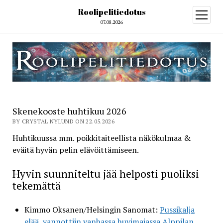
Roolipelitiedotus
open
menu
07.08.2026
Skenekooste huhtikuu 2026
BY CRYSTAL NYLUND ON 22.05.2026
Huhtikuussa mm. poikkitaiteellista näkökulmaa &
eväitä hyvän pelin elävöittämiseen.
Hyvin suunniteltu jää helposti puoliksi
tekemättä
Kimmo Oksanen/Helsingin Sanomat:
Pussikalja
elää, vannottiin vanhassa huvimajassa Alppilan