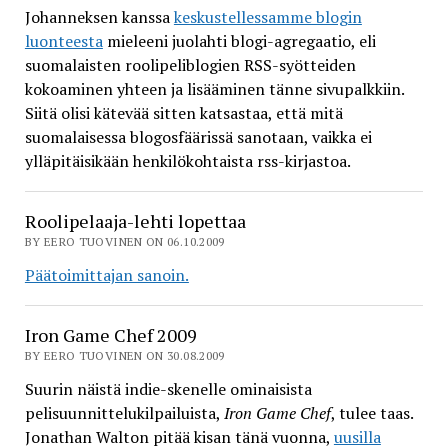
Johanneksen kanssa
keskustellessamme blogin
luonteesta
mieleeni juolahti blogi-agregaatio, eli
suomalaisten roolipeliblogien RSS-syötteiden
kokoaminen yhteen ja lisääminen tänne sivupalkkiin.
Siitä olisi kätevää sitten katsastaa, että mitä
suomalaisessa blogosfäärissä sanotaan, vaikka ei
ylläpitäisikään henkilökohtaista rss-kirjastoa.
Roolipelaaja-lehti lopettaa
BY EERO TUOVINEN ON 06.10.2009
Päätoimittajan sanoin.
Iron Game Chef 2009
BY EERO TUOVINEN ON 30.08.2009
Suurin näistä indie-skenelle ominaisista
pelisuunnittelukilpailuista,
Iron Game Chef
, tulee taas.
Jonathan Walton pitää kisan tänä vuonna,
uusilla