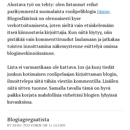
Alustava työ on tehty: olen listannut reilut
parikymmentä suomalaista roolipeliblogia
tänne
.
Blogosfäärissä on olennaisesti kyse
verkottoitumisesta, joten sieltä vain etsiskelemään
itseä kiinnostavia kirjoittajia. Kun niitä löytyy, niin
pistäkää vain kommenttiruudut laulamaan ja jatkakaa
toisten innoittamina näkemystenne esittelyä omissa
blogimerkinnöissänne.
Lista ei varmastikaan ole kattava. Jos (ja kun) tiedät
jonkun kotimaisen roolipelaajan kirjoittaman blogin,
ilmoittelepa siitä tähän viestiin kommentilla. Lisäilen
niitä sitten tuonne. Samalla tavalla tämä on hyvä
paikka korjata mahdollisia virheitäni blogien lyhyissä
kuvauksissa.
Blogiagregaatista
BY EERO TUOVINEN ON 11.10.2009