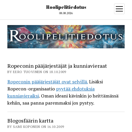
Roolipelitiedotus
open
menu
08.08.2026
Roolipelitiedotus
Ropeconin pääjärjestäjät ja kunniavieraat
BY EERO TUOVINEN ON 18.10.2009
Ropeconin pääjärjestäjät ovat selvillä.
Lisäksi
Ropecon-organisaatio
pyytää ehdotuksia
kunniavieraiksi
. Oman ideani kävinkin jo heittämässä
kehiin, saa panna paremmaksi jos pystyy.
Blogosfäärin kartta
BY SAMI KOPONEN ON 16.10.2009