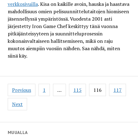
verkkosivuilla
. Kisa on kaikille avoin, hauska ja haastava
mahdollisuus omien pelisuunnittelutaitojen hiomiseen
jäsennellyssä ympäristössä. Vuodesta 2001 asti
järjestetty Iron Game Chef keskittyy tänä vuonna
pitkäjänteisyyteen ja suunnitteluprosessin
kokonaisvaltaiseen hallitsemiseen, mikä on raju
muutos aiempiin vuosiin nähden. Saa nähdä, miten
siinä käy.
Posts
Previous
1
…
115
116
117
pagination
Next
MUUALLA