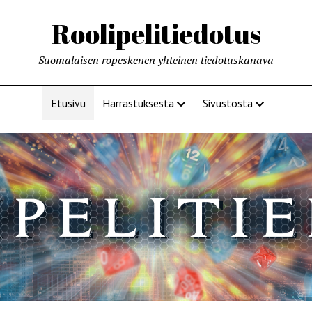
Roolipelitiedotus
Suomalaisen ropeskenen yhteinen tiedotuskanava
Etusivu
Harrastuksesta
Sivustosta