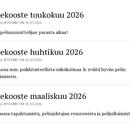
ipelitiedotus
ekooste toukokuu 2026
L NYLUND ON 03.07.2026
pelisuunnittelijan parasta aikaa!
ekooste huhtikuu 2026
L NYLUND ON 22.05.2026
ssa mm. poikkitaiteellista näkökulmaa & eväitä hyvän pelin
ämiseen.
ekooste maaliskuu 2026
L NYLUND ON 22.05.2026
ussa tapahtumista, pelinjohtajan resursseista ja pelijulkaisuist