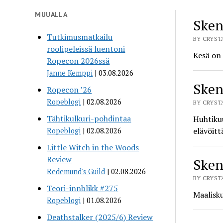
Rool
MUUALLA
Sken
Tutkimusmatkailu
BY CRYSTA
roolipeleissä luentoni
Kesä on 
Ropecon 2026ssä
Janne Kemppi
03.08.2026
Sken
Ropecon ’26
Ropeblogi
02.08.2026
BY CRYSTA
Tähtikulkuri-pohdintaa
Huhtikuu
elävöitt
Ropeblogi
02.08.2026
Little Witch in the Woods
Review
Sken
Redemund's Guild
02.08.2026
BY CRYSTA
Teori-innblikk #275
Maalisku
Ropeblogi
01.08.2026
Deathstalker (2025/6) Review