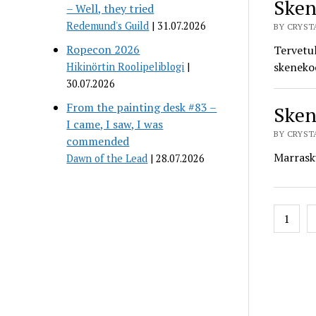
Sken
– Well, they tried
Redemund's Guild
31.07.2026
BY CRYSTA
Ropecon 2026
Tervetul
skeneko
Hikinörtin Roolipeliblogi
30.07.2026
From the painting desk #83 –
Sken
I came, I saw, I was
BY CRYSTA
commended
Marrasku
Dawn of the Lead
28.07.2026
Posts
1
pagin