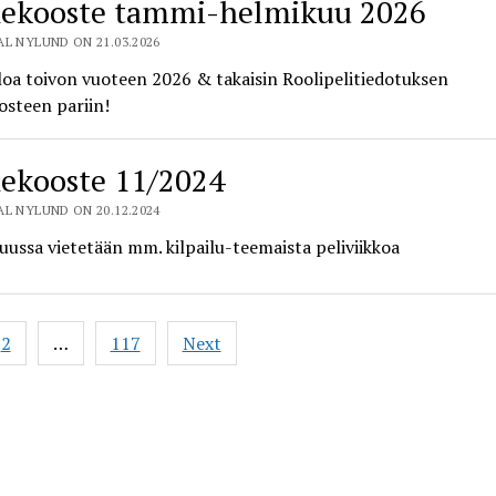
ekooste tammi-helmikuu 2026
L NYLUND ON 21.03.2026
oa toivon vuoteen 2026 & takaisin Roolipelitiedotuksen
osteen pariin!
ekooste 11/2024
L NYLUND ON 20.12.2024
ussa vietetään mm. kilpailu-teemaista peliviikkoa
2
…
117
Next
ation