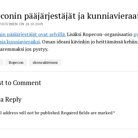
conin pääjärjestäjät ja kunniavieraa
UOVINEN ON 18.10.2009
n pääjärjestäjät ovat selvillä.
Lisäksi Ropecon-organisaatio
p
ia kunniavieraiksi
. Oman ideani kävinkin jo heittämässä kehiin
aremmaksi jos pystyy.
Ropecon
skeneaktivismi
rst to Comment
a Reply
l address will not be published.
Required fields are marked
*