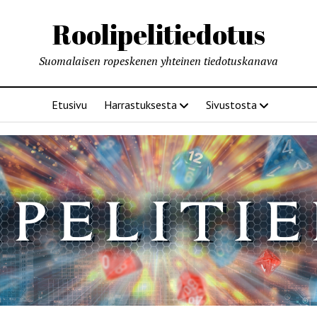
Roolipelitiedotus
Suomalaisen ropeskenen yhteinen tiedotuskanava
Etusivu
Harrastuksesta
Sivustosta