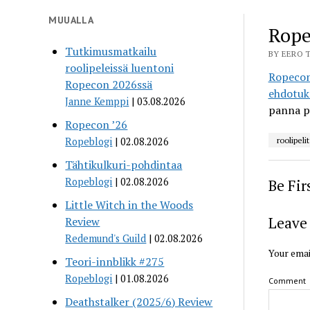
MUUALLA
Rope
Tutkimusmatkailu
BY EERO T
roolipeleissä luentoni
Ropeconi
Ropecon 2026ssä
ehdotuks
Janne Kemppi
03.08.2026
panna p
Ropecon ’26
Ropeblogi
02.08.2026
roolipelit
Tähtikulkuri-pohdintaa
Ropeblogi
02.08.2026
Be Fi
Little Witch in the Woods
Leave 
Review
Redemund's Guild
02.08.2026
Your emai
Teori-innblikk #275
Ropeblogi
01.08.2026
Comment
Deathstalker (2025/6) Review