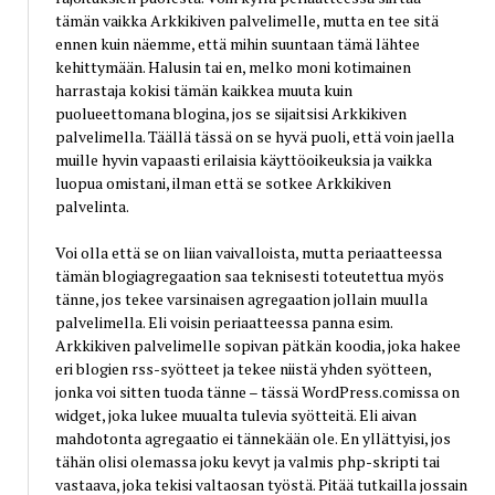
tämän vaikka Arkkikiven palvelimelle, mutta en tee sitä
ennen kuin näemme, että mihin suuntaan tämä lähtee
kehittymään. Halusin tai en, melko moni kotimainen
harrastaja kokisi tämän kaikkea muuta kuin
puolueettomana blogina, jos se sijaitsisi Arkkikiven
palvelimella. Täällä tässä on se hyvä puoli, että voin jaella
muille hyvin vapaasti erilaisia käyttöoikeuksia ja vaikka
luopua omistani, ilman että se sotkee Arkkikiven
palvelinta.
Voi olla että se on liian vaivalloista, mutta periaatteessa
tämän blogiagregaation saa teknisesti toteutettua myös
tänne, jos tekee varsinaisen agregaation jollain muulla
palvelimella. Eli voisin periaatteessa panna esim.
Arkkikiven palvelimelle sopivan pätkän koodia, joka hakee
eri blogien rss-syötteet ja tekee niistä yhden syötteen,
jonka voi sitten tuoda tänne – tässä WordPress.comissa on
widget, joka lukee muualta tulevia syötteitä. Eli aivan
mahdotonta agregaatio ei tännekään ole. En yllättyisi, jos
tähän olisi olemassa joku kevyt ja valmis php-skripti tai
vastaava, joka tekisi valtaosan työstä. Pitää tutkailla jossain