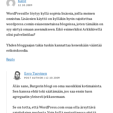
Kalle
12.10.2009
WordPressille löytyy kyllä sopivia lisäosia, joilla moinen
onnistuu. Lisäosien käyttö on kylläkin hyvin rajoitettua
wordpress.comin esiasennetuissa blogeissa, joten tämäkin on
syy siirtyä omaan asennukseen. Eikö esimerkiksi Arkkikivellä
olisi palvelintilaa?
Yhden bloggaajan takia tuskin kannattaa kenenkään vääntää
erikoiskoodia.
Reply
Eero Tuovinen
POST AUTHOR
| 12.10.2009
Äläs sano, Burgerin blogi on oma suosikkini kotimaisista.
Sen kanssa ehtii toki säätämään, jos saa ensin tuon
agregaatin yleisesti jekkasemaan.
Se on totta, että WordPress.com osaa olla ärsyttävä
rajoituksien puolesta. Voin kyllä periaatteessa siirtää