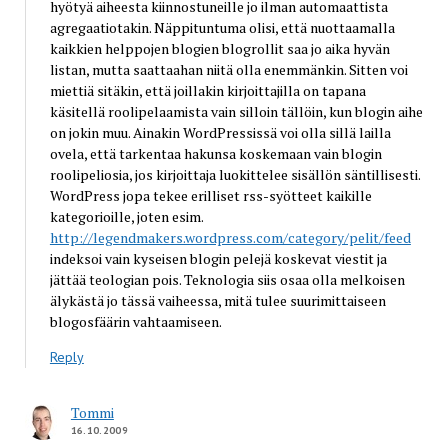
hyötyä aiheesta kiinnostuneille jo ilman automaattista
agregaatiotakin. Näppituntuma olisi, että nuottaamalla
kaikkien helppojen blogien blogrollit saa jo aika hyvän
listan, mutta saattaahan niitä olla enemmänkin. Sitten voi
miettiä sitäkin, että joillakin kirjoittajilla on tapana
käsitellä roolipelaamista vain silloin tällöin, kun blogin aihe
on jokin muu. Ainakin WordPressissä voi olla sillä lailla
ovela, että tarkentaa hakunsa koskemaan vain blogin
roolipeliosia, jos kirjoittaja luokittelee sisällön säntillisesti.
WordPress jopa tekee erilliset rss-syötteet kaikille
kategorioille, joten esim.
http://legendmakers.wordpress.com/category/pelit/feed
indeksoi vain kyseisen blogin pelejä koskevat viestit ja
jättää teologian pois. Teknologia siis osaa olla melkoisen
älykästä jo tässä vaiheessa, mitä tulee suurimittaiseen
blogosfäärin vahtaamiseen.
Reply
Tommi
16.10.2009