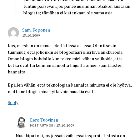
tuntuu pääsevän, jos panee uusimman otsikon kustakin
blogista; tämähän ei kuitenkaan ole sama asia.
Sami Koponen
13.10.2009
Kas, mieshän on minua edellä tässä asiassa. Olen itsekin
tuuminut, että johonkin se blogosfääri olisi kiva ankkuroida.
Oman blogin kohdalla kun tekee mieli vähän valikoida, että
ketkä ovat tarkemmin samoilla linjoilla omien suuntausten
kannalta.
Epäilen vähän, että teknologian kannalta minusta ei ole hyötyä,
mutta ne blogit minä kyllä voin nuuskia esille.
Reply
Eero Tuovinen
POST AUTHOR
| 13.10.2009
Nuuskipa toki, jos jossain vaiheessa inspiroi – listasta on