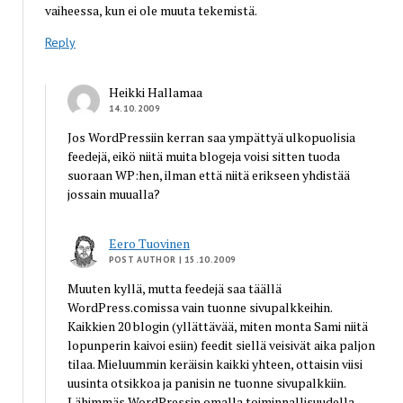
vaiheessa, kun ei ole muuta tekemistä.
Reply
Heikki Hallamaa
14.10.2009
Jos WordPressiin kerran saa ympättyä ulkopuolisia
feedejä, eikö niitä muita blogeja voisi sitten tuoda
suoraan WP:hen, ilman että niitä erikseen yhdistää
jossain muualla?
Eero Tuovinen
POST AUTHOR
| 15.10.2009
Muuten kyllä, mutta feedejä saa täällä
WordPress.comissa vain tuonne sivupalkkeihin.
Kaikkien 20 blogin (yllättävää, miten monta Sami niitä
lopunperin kaivoi esiin) feedit siellä veisivät aika paljon
tilaa. Mieluummin keräisin kaikki yhteen, ottaisin viisi
uusinta otsikkoa ja panisin ne tuonne sivupalkkiin.
Lähimmäs WordPressin omalla toiminnallisuudella