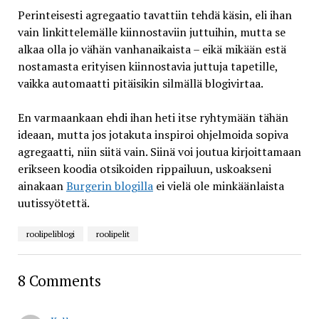
Perinteisesti agregaatio tavattiin tehdä käsin, eli ihan
vain linkittelemälle kiinnostaviin juttuihin, mutta se
alkaa olla jo vähän vanhanaikaista – eikä mikään estä
nostamasta erityisen kiinnostavia juttuja tapetille,
vaikka automaatti pitäisikin silmällä blogivirtaa.
En varmaankaan ehdi ihan heti itse ryhtymään tähän
ideaan, mutta jos jotakuta inspiroi ohjelmoida sopiva
agregaatti, niin siitä vain. Siinä voi joutua kirjoittamaan
erikseen koodia otsikoiden rippailuun, uskoakseni
ainakaan
Burgerin blogilla
ei vielä ole minkäänlaista
uutissyötettä.
roolipeliblogi
roolipelit
8 Comments