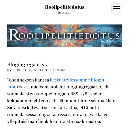
Roolipelitiedotus
open
menu
07.08.2026
Blogiagregaatista
BY EERO TUOVINEN ON 11.10.2009
Johanneksen kanssa
keskustellessamme blogin
luonteesta
mieleeni juolahti blogi-agregaatio, eli
suomalaisten roolipeliblogien RSS-syötteiden
kokoaminen yhteen ja lisääminen tänne sivupalkkiin.
Siitä olisi kätevää sitten katsastaa, että mitä
suomalaisessa blogosfäärissä sanotaan, vaikka ei
ylläpitäisikään henkilökohtaista rss-kirjastoa.