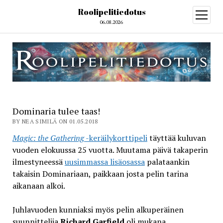
Roolipelitiedotus
open
menu
06.08.2026
Dominaria tulee taas!
BY NEA SIMILÄ ON 01.05.2018
Magic: the Gathering
-keräilykorttipeli
täyttää kuluvan
vuoden elokuussa 25 vuotta. Muutama päivä takaperin
ilmestyneessä
uusimmassa lisäosassa
palataankin
takaisin Dominariaan, paikkaan josta pelin tarina
aikanaan alkoi.
Juhlavuoden kunniaksi myös pelin alkuperäinen
suunnittelija
Richard Garfield
oli mukana