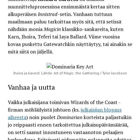
suunnitteluprosessissa ensimmäistä kertaa sitten
alkuperäisen
Innistrad
-setin. Vanhaan tuttuun
maailmaan paluu tarkoittaa myös sitä, että setissä
nähdään monia
Magicin
klassikko-sankareita, kuten
Karn, Jhoira, Teferi tai Jaya Ballard. Viime vuosina
kovaa puskettu Gatewatchkin näyttäytyy, tai ainakin se
mitä siitä on jäljellä.
Jhoira ja kaverit. Lähde: Art of Magic: the Gathering / Tyler Jacobson
Vanhaa ja uutta
Vaikka julkaisijana toimivan Wizards of the Coast -
firman möhläilyistä johtuen (ks.
julkaisijan blogaus
aiheesta
) noin puolet
Dominarian
korteista paljastuikin
jo reippaasti ennen tarkoitettua julkaisupäivämäärää,
on setti saanut innostuneen vastaanoton pelaajien
keskuudessa. Erityisesti pidempään pelanneita odottaa