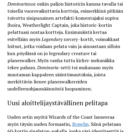
Dominariassa
onkin paljon historicin kanssa tavalla tai
toisella vuorovaikuttavia kortteja, esimerkkinä pitkään
toivottu sinipunainen artefakti-komentajaksi sopiva
Jhoira, Weatherlight Captain, joka historic-kortin
pelattuasi nostaa kortteja. Ensimmäistä kertaa
esitellään myös
Legendary sorcery
-kortit, voimakkaat
loitsut, jotka voidaan pelata vain ja ainoastaan silloin
kun pöydässä on jo legendary creature tai
planeswalker. Myös vanha tuttu kicker-mekaniikka
tekee paluun.
Dominaria
-setti toi mukanaan myös
muutaman kappaleen sääntömuutoksia, joista
merkittävin lienee planeswalkereiden
uudelleenohjaussäännöstä luopuminen.
Uusi aloittelijaystävällinen pelitapa
Uuden setin myötä Wizards of the Coast lanseeraa
myös täysin uuden formaatin,
Brawlin
. Siinä pelataan
60-kortin singleton-pakalla, jonka väri-identiteettiä ja