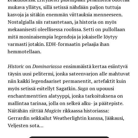
mukava yllätys, sillä setissä nähdään paljon tuttuja
kasvoja ja sitäkin enemmän viittauksia menneeseen.
Nostalgialla siis ratsastetaan, ja historia on myös
mekaanisesti oleellisessa roolissa. Setti on pullollaan
mitä moninaisempia legendoja ja jokaiselle löytyy
varmasti jotakin. EDH-formaatin pelaajia ihan
hemmotellaan.
Historic
on
Dominariassa
ensimmäistä kertaa esiintyvä
täysin uusi pelitermi, jonka sateenvarjon alle mahtuvat
niin kaikki legendaariset permanentit, artefaktit kuin
myös setissä esitellyt Sagatkin.
Saga
on upouusi
enchantmenttien alatyyppi, jonka tarkoituksena on
mallintaa tarinaa, jolla on selkeä alku- ja päätepiste.
Näitähän riittää
Magicin
rikkaassa historiassa:
Gerrardin seikkailut Weatherlightin kanssa, Jääkausi,
Veljesten sota…