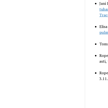
Jani
tuha
Trac
Elisa
pulm
Tomm
Rop
asti,
Rope
3.11