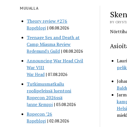
MUUALLA
Sken
Theory review #276
BY CRYSTA
Ropeblogi
08.08.2026
Nörttiha
Teenage Sex and Death at
Camp Miasma Review
Asioi
Redemund's Guild
08.08.2026
Announcing War Head Civil
Lauri
War VIII
pelik
War Head
07.08.2026
Joha
Tutkimusmatkailu
Bald
roolipeleissä luentoni
Jarm
Ropecon 2026ssä
kampp
Janne Kemppi
03.08.2026
Helsi
Ropecon ’26
miek
Ropeblogi
02.08.2026