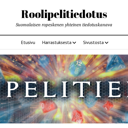
Roolipelitiedotus
Suomalaisen ropeskenen yhteinen tiedotuskanava
Etusivu
Harrastuksesta
Sivustosta