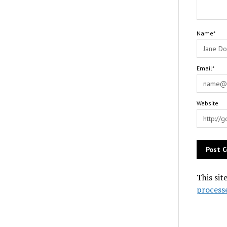
Name*
Email*
Website
This sit
process