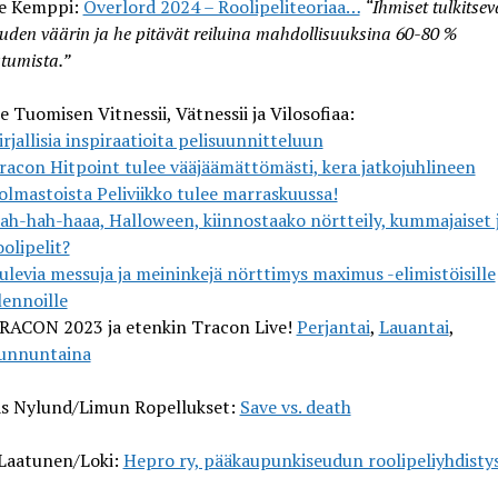
e Kemppi:
Overlord 2024 – Roolipeliteoriaa…
“Ihmiset tulkitsev
uden väärin ja he pitävät reiluina mahdollisuuksina 60-80 %
tumista.”
e Tuomisen Vitnessii, Vätnessii ja Vilosofiaa:
irjallisia inspiraatioita pelisuunnitteluun
racon Hitpoint tulee vääjäämättömästi, kera jatkojuhlineen
olmastoista Peliviikko tulee marraskuussa!
ah-hah-haaa, Halloween, kiinnostaako nörtteily, kummajaiset 
oolipelit?
ulevia messuja ja meininkejä nörttimys maximus -elimistöisille
lennoille
RACON 2023 ja etenkin Tracon Live!
Perjantai
,
Lauantai
,
unnuntaina
as Nylund/Limun Ropellukset:
Save vs. death
 Laatunen/Loki:
Hepro ry, pääkaupunkiseudun roolipeliyhdisty