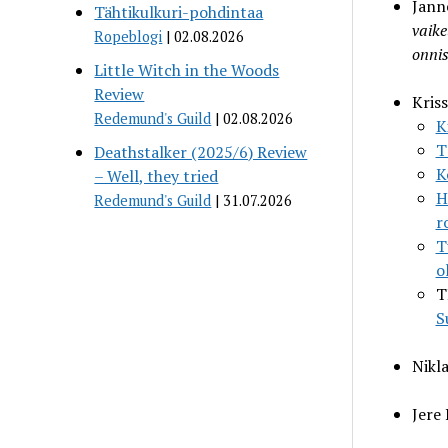
Jann
Tähtikulkuri-pohdintaa
vaike
Ropeblogi
02.08.2026
onnis
Little Witch in the Woods
Review
Kriss
Redemund's Guild
02.08.2026
K
T
Deathstalker (2025/6) Review
K
– Well, they tried
H
Redemund's Guild
31.07.2026
r
T
o
T
S
Nikl
Jere