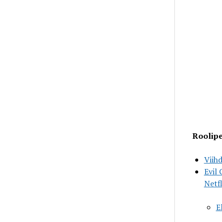
Roolipe
Viihd
Evil
Netfl
E