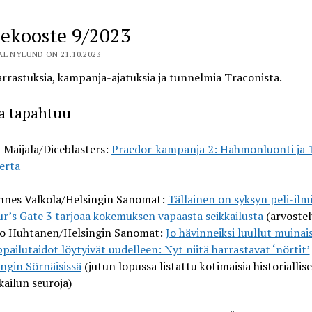
ekooste 9/2023
L NYLUND ON 21.10.2023
rrastuksia, kampanja-ajatuksia ja tunnelmia Traconista.
ta tapahtuu
 Maijala/Diceblasters:
Praedor-kampanja 2: Hahmonluonti ja 1
erta
nnes Valkola/Helsingin Sanomat:
Tällainen on syksyn peli-ilm
ur’s Gate 3 tarjoaa kokemuksen vapaasta seikkailusta
(arvostel
o Huhtanen/Helsingin Sanomat:
Jo hävinneiksi luullut muinai
ailutaidot löytyivät uudelleen: Nyt niitä harrastavat ‘nörtit’
ngin Sörnäisissä
(jutun lopussa listattu kotimaisia historiallis
kailun seuroja)