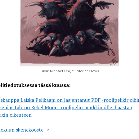
Kuva: Michael Leo, Murder of Crows
litiedotuksessa tässä kuussa:
ekauppa Laiska Pelikaani on laajentanut PDF -roolipelikirjoihi
 Genius tahtoo Rebel Moon -roolipelin markkinoille: haastaa
ixin oikeuteen
lokuun skenekooste ->