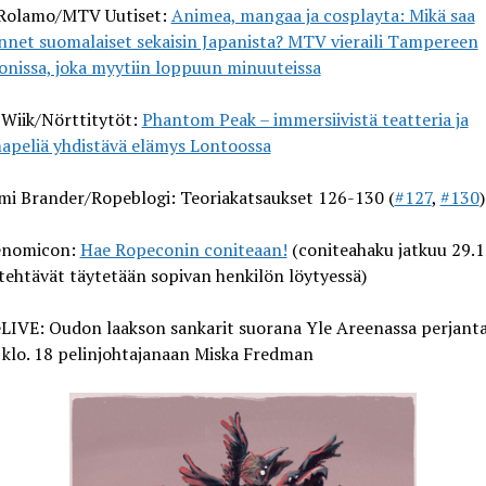
 Rolamo/MTV Uutiset:
Animea, mangaa ja cosplayta: Mikä saa
nnet suomalaiset sekaisin Japanista? MTV vieraili Tampereen
onissa, joka myytiin loppuun minuuteissa
 Wiik/Nörttitytöt:
Phantom Peak – immersiivistä teatteria ja
apeliä yhdistävä elämys Lontoossa
i Brander/Ropeblogi: Teoriakatsaukset 126-130 (
#127
,
#130
)
enomicon:
Hae Ropeconin coniteaan!
(coniteahaku jatkuu 29.1
 tehtävät täytetään sopivan henkilön löytyessä)
LIVE: Oudon laakson sankarit suorana Yle Areenassa perjant
. klo. 18 pelinjohtajanaan Miska Fredman