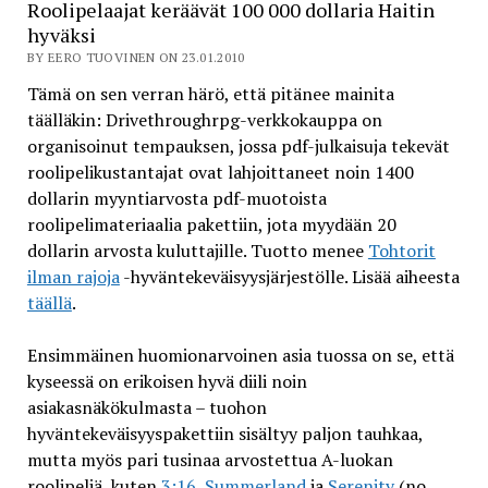
Roolipelaajat keräävät 100 000 dollaria Haitin
hyväksi
BY EERO TUOVINEN ON 23.01.2010
Tämä on sen verran härö, että pitänee mainita
täälläkin: Drivethroughrpg-verkkokauppa on
organisoinut tempauksen, jossa pdf-julkaisuja tekevät
roolipelikustantajat ovat lahjoittaneet noin 1400
dollarin myyntiarvosta pdf-muotoista
roolipelimateriaalia pakettiin, jota myydään 20
dollarin arvosta kuluttajille. Tuotto menee
Tohtorit
ilman rajoja
-hyväntekeväisyysjärjestölle. Lisää aiheesta
täällä
.
Ensimmäinen huomionarvoinen asia tuossa on se, että
kyseessä on erikoisen hyvä diili noin
asiakasnäkökulmasta – tuohon
hyväntekeväisyyspakettiin sisältyy paljon tauhkaa,
mutta myös pari tusinaa arvostettua A-luokan
roolipeliä, kuten
3:16
,
Summerland
ja
Serenity
(no,