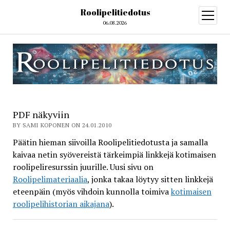
Roolipelitiedotus
open
menu
06.08.2026
Roolipelitiedotus
PDF näkyviin
BY SAMI KOPONEN ON 24.01.2010
Päätin hieman siivoilla Roolipelitiedotusta ja samalla
kaivaa netin syövereistä tärkeimpiä linkkejä kotimaisen
roolipeliresurssin juurille. Uusi sivu on
Roolipelimateriaalia
, jonka takaa löytyy sitten linkkejä
eteenpäin (myös vihdoin kunnolla toimiva
kotimaisen
roolipelihistorian aikajana
).