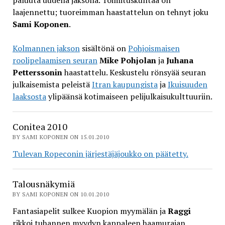
paluuta uudella jaksolla. Toimituskuntaa on
laajennettu; tuoreimman haastattelun on tehnyt joku
Sami Koponen
.
Kolmannen jakson
sisältönä on
Pohjoismaisen
roolipelaamisen seuran
Mike Pohjolan
ja
Juhana
Petterssonin
haastattelu. Keskustelu rönsyää seuran
julkaisemista peleistä
Itran kaupungista
ja
Ikuisuuden
laaksosta
ylipäänsä kotimaiseen pelijulkaisukulttuuriin.
Conitea 2010
BY SAMI KOPONEN ON 15.01.2010
Tulevan Ropeconin järjestäjäjoukko on päätetty.
Talousnäkymiä
BY SAMI KOPONEN ON 10.01.2010
Fantasiapelit sulkee Kuopion myymälän ja
Raggi
rikkoi tuhannen myydyn kappaleen haamurajan.