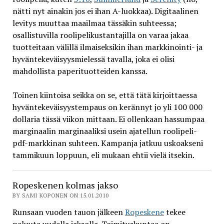
nätti nyt ainakin jos ei ihan A-luokkaa). Digitaalinen
levitys muuttaa maailmaa tässäkin suhteessa;
osallistuvilla roolipelikustantajilla on varaa jakaa
tuotteitaan välillä ilmaiseksikin ihan markkinointi- ja
hyväntekeväisyysmielessä tavalla, joka ei olisi
mahdollista paperituotteiden kanssa.
Toinen kiintoisa seikka on se, että tätä kirjoittaessa
hyväntekeväisyystempaus on kerännyt jo yli 100 000
dollaria tässä viikon mittaan. Ei ollenkaan hassumpaa
marginaalin marginaaliksi usein ajatellun roolipeli-
pdf-markkinan suhteen. Kampanja jatkuu uskoakseni
tammikuun loppuun, eli mukaan ehtii vielä itsekin.
Ropeskenen kolmas jakso
BY SAMI KOPONEN ON 15.01.2010
Runsaan vuoden tauon jälkeen
Ropeskene
tekee