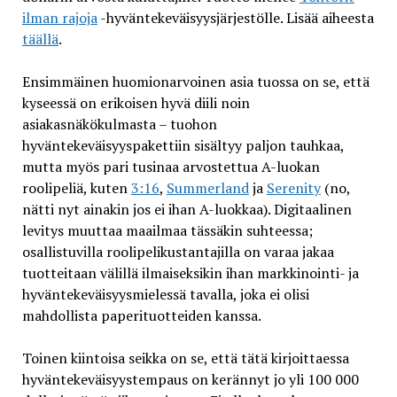
ilman rajoja
-hyväntekeväisyysjärjestölle. Lisää aiheesta
täällä
.
Ensimmäinen huomionarvoinen asia tuossa on se, että
kyseessä on erikoisen hyvä diili noin
asiakasnäkökulmasta – tuohon
hyväntekeväisyyspakettiin sisältyy paljon tauhkaa,
mutta myös pari tusinaa arvostettua A-luokan
roolipeliä, kuten
3:16
,
Summerland
ja
Serenity
(no,
nätti nyt ainakin jos ei ihan A-luokkaa). Digitaalinen
levitys muuttaa maailmaa tässäkin suhteessa;
osallistuvilla roolipelikustantajilla on varaa jakaa
tuotteitaan välillä ilmaiseksikin ihan markkinointi- ja
hyväntekeväisyysmielessä tavalla, joka ei olisi
mahdollista paperituotteiden kanssa.
Toinen kiintoisa seikka on se, että tätä kirjoittaessa
hyväntekeväisyystempaus on kerännyt jo yli 100 000