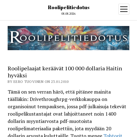
Roolipelitiedotus
open
menu
08.08.2026
Roolipelaajat keräävät 100 000 dollaria Haitin
hyväksi
BY EERO TUOVINEN ON 23.01.2010
Tämä on sen verran härö, että pitänee mainita
täälläkin: Drivethroughrpg-verkkokauppa on
organisoinut tempauksen, jossa pdf-julkaisuja tekevät
roolipelikustantajat ovat lahjoittaneet noin 1400
dollarin myyntiarvosta pdf-muotoista
roolipelimateriaalia pakettiin, jota myydään 20
dollarin arvosta kuluttajille. Tuotto menee
Tohtorit