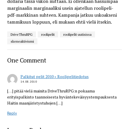
dollaria tässä viikon mittaan. Ei ollenkaan hassumpaa
marginaalin marginaaliksi usein ajatellun roolipeli-
pdf-markkinan suhteen. Kampanja jatkuu uskoakseni
tammikuun loppuun, eli mukaan ehtii vielä itsekin.
DriveThruRPG
roolipelit
roolipelit uutisissa
skeneaktivismi
One Comment
Palkitut pelit 2010 « Roolipelitiedotus
14.08.2010
[…] pitää vielä mainita DriveThruRPG:n pokaama
erityispalkinto taannoisesta hyväntekeväisyystempauksesta
Haitin maanjäristystuhojen […]
Reply