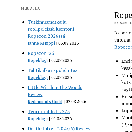
MUUALLA
Rope
Tutkimusmatkailu
BY SAMI K
roolipeleissä luentoni
Jo perin
Ropecon 2026ssä
vuonna. 
Janne Kemppi
03.08.2026
Ropecon
Ropecon ’26
Ropeblogi
02.08.2026
Ensi
kesä
Tähtikulkuri-pohdintaa
Minip
Ropeblogi
02.08.2026
kuts
Little Witch in the Woods
käyt
Review
Helsi
Redemund's Guild
02.08.2026
nimi
Lopu
Teori-innblikk #275
Muut
Ropeblogi
01.08.2026
(PJ:n
Deathstalker (2025/6) Review
sivua