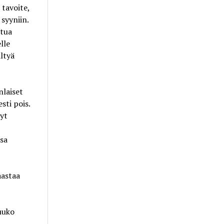
 tavoite,
syyniin.
stua
lle
ltyä
nlaiset
sti pois.
yt
sa
aastaa
uuko