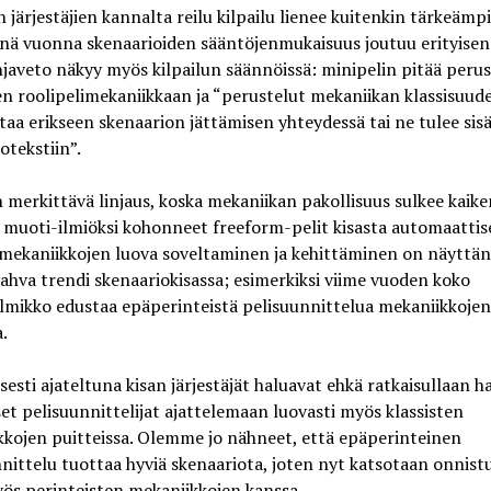
n järjestäjien kannalta reilu kilpailu lienee kuitenkin tärkeämpi
nä vuonna skenaarioiden sääntöjenmukaisuus joutuu erityisen 
javeto näkyy myös kilpailun säännöissä: minipelin pitää peru
en roolipelimekaniikkaan ja “perustelut mekaniikan klassisuude
taa erikseen skenaarion jättämisen yhteydessä tai ne tulee sisä
otekstiin”.
merkittävä linjaus, koska mekaniikan pakollisuus sulkee kaike
 muoti-ilmiöksi kohonneet freeform-pelit kisasta automaattise
mekaniikkojen luova soveltaminen ja kehittäminen on näyttän
ahva trendi skenaariokisassa; esimerkiksi viime vuoden koko
lmikko edustaa epäperinteistä pelisuunnittelua mekaniikkojen
.
esti ajateltuna kisan järjestäjät haluavat ehkä ratkaisullaan h
et pelisuunnittelijat ajattelemaan luovasti myös klassisten
kojen puitteissa. Olemme jo nähneet, että epäperinteinen
nittelu tuottaa hyviä skenaariota, joten nyt katsotaan onnist
ös perinteisten mekaniikkojen kanssa.