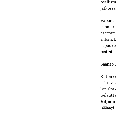
osallist
jatkossa
Varsinai
tuomaris
asettama
silloin,
tapaukse
pisteitä
Sääntöju
Kuten ed
tehtäväk
lopulta 
pelautt
Viljami
päässyt