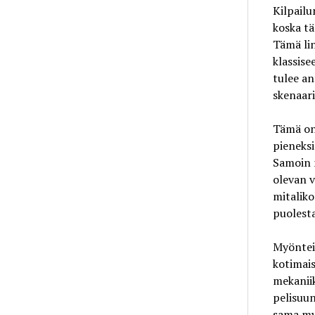
Kilpailu
koska tä
Tämä lin
klassise
tulee an
skenaari
Tämä on 
pieneksi
Samoin 
olevan v
mitaliko
puolesta
Myönteis
kotimais
mekaniik
pelisuun
sama my