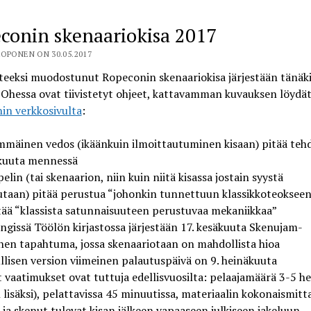
conin skenaariokisa 2017
OPONEN ON 30.05.2017
teeksi muodostunut Ropeconin skenaariokisa järjestään tänäk
Ohessa ovat tiivistetyt ohjeet, kattavamman kuvauksen löydä
in verkkosivulta
:
mmäinen vedos (ikäänkuin ilmoittautuminen kisaan) pitää tehd
kuuta mennessä
elin (tai skenaarion, niin kuin niitä kisassa jostain syystä
utaan) pitää perustua “johonkin tunnettuun klassikkoteokseen
tää “klassista satunnaisuuteen perustuvaa mekaniikkaa”
ngissä Töölön kirjastossa järjestään 17. kesäkuuta Skenujam-
nen tapahtuma, jossa skenaariotaan on mahdollista hioa
llisen version viimeinen palautuspäivä on 9. heinäkuuta
 vaatimukset ovat tuttuja edellisvuosilta: pelaajamäärä 3-5 h
 lisäksi), pelattavissa 45 minuutissa, materiaalin kokonaismitt
 ja skenut tulevat kisan jälkeen vapaaseen julkiseen jakeluun