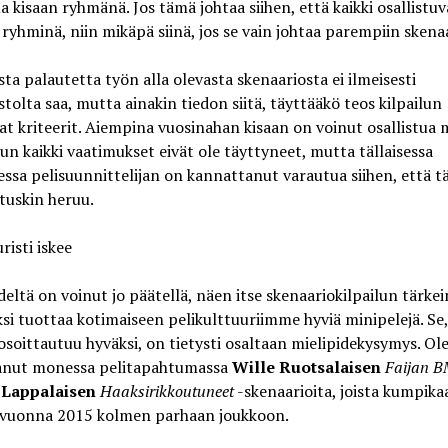
ua kisaan ryhmänä. Jos tämä johtaa siihen, että kaikki osallistuv
 ryhminä, niin mikäpä siinä, jos se vain johtaa parempiin skenaa
sta palautetta työn alla olevasta skenaariosta ei ilmeisesti
tolta saa, mutta ainakin tiedon siitä, täyttääkö teos kilpailun
t kriteerit. Aiempina vuosinahan kisaan on voinut osallistua
 kun kaikki vaatimukset eivät ole täyttyneet, mutta tällaisessa
ssa pelisuunnittelijan on kannattanut varautua siihen, että tä
 tuskin heruu.
risti iskee
eltä on voinut jo päätellä, näen itse skenaariokilpailun tärke
si tuottaa kotimaiseen pelikulttuuriimme hyviä minipelejä. Se
osoittautuu hyväksi, on tietysti osaltaan mielipidekysymys. Ole
anut monessa pelitapahtumassa
Wille Ruotsalaisen
Faijan 
 Lappalaisen
Haaksirikkoutuneet
-skenaarioita, joista kumpika
 vuonna 2015 kolmen parhaan joukkoon.