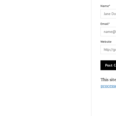
Name*
Email*
Website
This sit
process