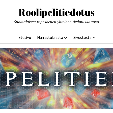
Roolipelitiedotus
Suomalaisen ropeskenen yhteinen tiedotuskanava
Etusivu
Harrastuksesta
Sivustosta