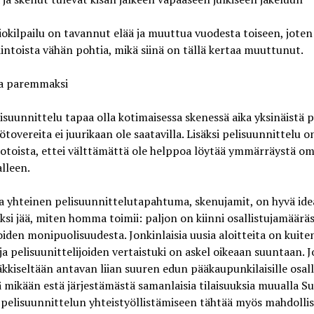
okilpailu on tavannut elää ja muuttua vuodesta toiseen, joten
intoista vähän pohtia, mikä siinä on tällä kertaa muuttunut.
a paremmaksi
isuunnittelu tapaa olla kotimaisessa skenessä aika yksinäistä 
ötovereita ei juurikaan ole saatavilla. Lisäksi pelisuunnittelu o
toista, ettei välttämättä ole helppoa löytää ymmärräystä om
alleen.
a yhteinen pelisuunnittelutapahtuma, skenujamit, on hyvä ide
si jää, miten homma toimii: paljon on kiinni osallistujamääräs
oiden monipuolisuudesta. Jonkinlaisia uusia aloitteita on kuite
ja pelisuunittelijoiden vertaistuki on askel oikeaan suuntaan. 
kkiseltään antavan liian suuren edun pääkaupunkilaisille osalli
ä mikään estä järjestämästä samanlaisia tilaisuuksia muualla S
pelisuunnittelun yhteistyöllistämiseen tähtää myös mahdolli