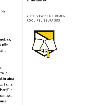
 on
YHTEISTYÖSSÄ SUOMEN
ROOLIPELISEURA SRS
puuhaa,
n niin
alle
a.
tä ja
nkin aina
Jos tämä
stujille,
uomessa.
suus