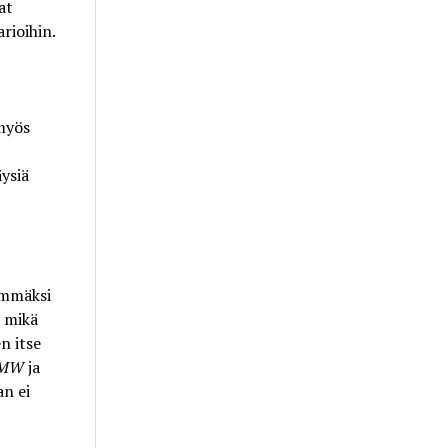
at
rioihin.
 myös
ysiä
immäksi
, mikä
n itse
BMW
ja
an ei