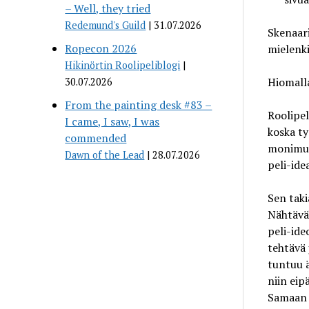
– Well, they tried
Redemund's Guild
31.07.2026
Skenaari
Ropecon 2026
mielenki
Hikinörtin Roolipeliblogi
Hiomall
30.07.2026
From the painting desk #83 –
Roolipel
I came, I saw, I was
koska ty
commended
monimuo
Dawn of the Lead
28.07.2026
peli-ide
Sen taki
Nähtäväk
peli-ide
tehtävä 
tuntuu ä
niin eip
Samaan 