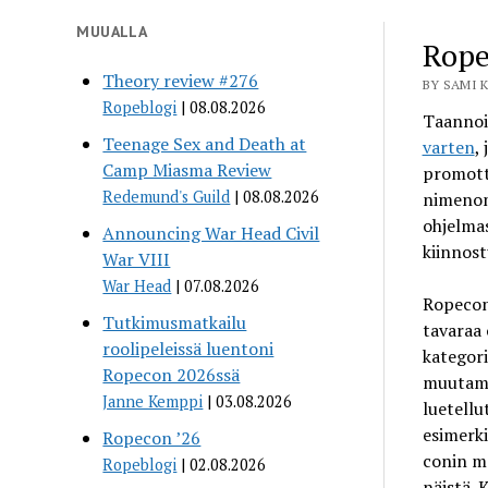
MUUALLA
Rope
Theory review #276
BY SAMI K
Ropeblogi
08.08.2026
Taannoi
Teenage Sex and Death at
varten
,
Camp Miasma Review
promott
Redemund's Guild
08.08.2026
nimenoma
ohjelmas
Announcing War Head Civil
kiinnost
War VIII
War Head
07.08.2026
Ropecon
Tutkimusmatkailu
tavaraa 
roolipeleissä luentoni
kategori
Ropecon 2026ssä
muutamia
Janne Kemppi
03.08.2026
luetellu
esimerki
Ropecon ’26
conin m
Ropeblogi
02.08.2026
näistä. 