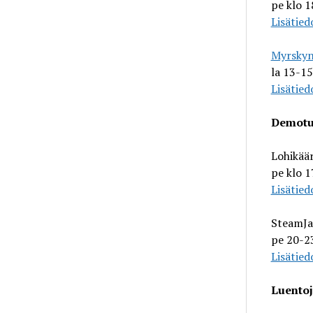
pe klo 1
Lisätied
Myrskyn
la 13-15
Lisätied
Demotus
Lohikää
pe klo 1
Lisätied
SteamJa
pe 20-23
Lisätied
Luentoj