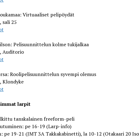
oukamaa: Virtuaaliset pelipöydät
 sali 25
ot
lson: Pelisuunnittelun kolme tukijalkaa
, Auditorio
ot
rsa: Roolipelisuunnittelun syvempi olemus
, Klondyke
ot
immat larpit
alkittu tanskalainen freeform-peli
autuminen: pe 16-19 (Larp-info)
: pe 19-21 (JMT 3A Takkakabinetti), la 10-12 (Otakaari 20 Iso