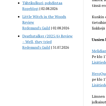
Tähtikulkuri-pohdintaa
tässä er
Ropeblogi
02.08.2026
Little Witch in the Woods
Kunkin o
Review
tietoihi
linkkejä
Redemund's Guild
02.08.2026
Deathstalker (2025/6) Review
Uusien 
– Well, they tried
Redemund's Guild
31.07.2026
Melidia
Pe klo 1
Lisätied
HeroQu
pe klo 1
Lisätied
Lännen 
julkaisu