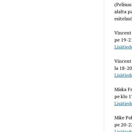
(Pelisu
alalta p
esitelmö
Vincent 
pe 19-21
Lisätied
Vincent 
la 18-20
Lisätied
Miska F
pe klo 1
Lisätied
Mike Poh
pe 20-22
Lisätied