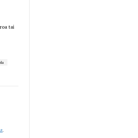
roa tai
ola
xt
.