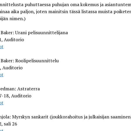
unnittelusta puhuttaessa puhujan oma kokemus ja asiantunte
ainaa aika paljon, joten mainitsin tässä listassa muista poiket
ijän nimen.)
Baker: Urani pelisuunnittelijana
, Auditorio
ot
Baker: Roolipelisuunnittelu
, Auditorio
ot
redman: Astraterra
7-18, Auditorio
ot
jola: Myrskyn sankarit (joukkorahoitus ja julkaisijan saaminen
, sali 26
ot