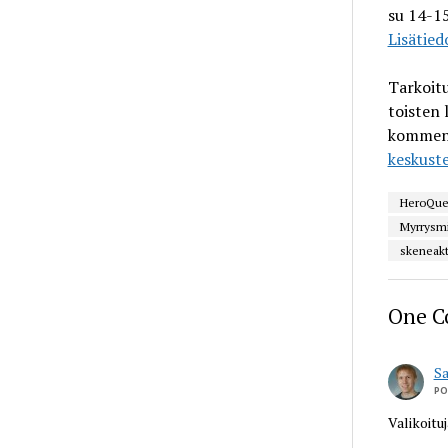
su 14-1
Lisätied
Tarkoitu
toisten 
komment
keskuste
HeroQue
Myrrysm
skeneakt
One 
S
PO
Valikoitu