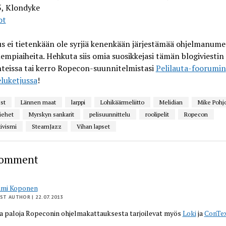
5, Klondyke
ot
s ei tietenkään ole syrjiä kenenkään järjestämää ohjelmanume
lempiaiheita. Hehkuta siis omia suosikkejasi tämän blogiviestin
eissa tai kerro Ropecon-suunnitelmistasi
Pelilauta-foorumin
luketjussa
!
st
Lännen maat
larppi
Lohikäärmeliitto
Melidian
Mike Pohj
iehet
Myrskyn sankarit
pelisuunnittelu
roolipelit
Ropecon
ivismi
SteamJazz
Vihan lapset
Comment
ami Koponen
ST AUTHOR
| 22.07.2013
ja paloja Ropeconin ohjelmakattauksesta tarjoilevat myös
Loki
ja
ConTe