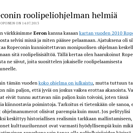
conin roolipeliohjelman helmiä
OPONEN ON 14.07.2013
n värkkäsimme
Eeron
kanssa kasaan
kartan vuoden 2010 Rop
 josta selvisi missä ja miten pääsee pelaamaan. Ajatuksena oli si
aa Ropeconin kunnioitettavan monipuolisen ohjelman keskel
an sitä roolipelisisältöä. Tällä kertaa olen haarukoinut Rop
ta ne siivut, joita suosittelen jokaiselle roolipelaamisesta
uneelle.
in tämän vuoden
koko ohjelma on julkaistu
, mutta tuttuun t
on niin paljon, että jyviä on joskus vaikea erottaa akanoista. Va
at eivät tunnu auttavan niin paljon kuin toivoisi, joten tässä
 kiinnostavia poimintoja. Tarkoitus ei tietenkään ole sanoa, e
t ohjelmanumerot olisivat parempia kuin muut. Jos pelityylisi
ksi keskittyy historiallisen realismin tarkkaan mallintamiseen,
onet kulttuuriluennot ovat varmasti hyödyllisempiä kuin mik
Kotimainen ropeskene vain tapaa olla pelijulkaisijoiden käsissä,