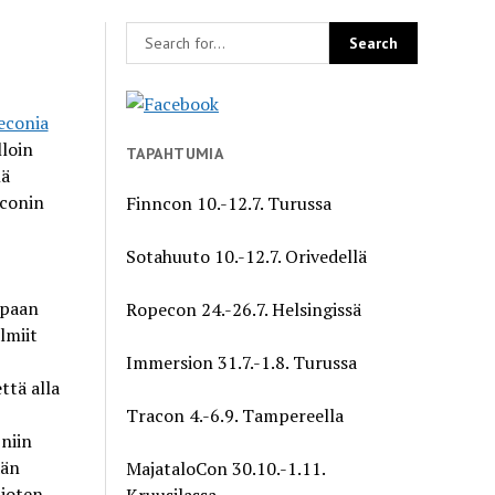
econia
lloin
TAPAHTUMIA
lä
econin
Finncon 10.-12.7. Turussa
Sotahuuto 10.-12.7. Orivedellä
apaan
Ropecon 24.-26.7. Helsingissä
lmiit
Immersion 31.7.-1.8. Turussa
ttä alla
Tracon 4.-6.9. Tampereella
 niin
ään
MajataloCon 30.10.-1.11.
 joten
Kruusilassa