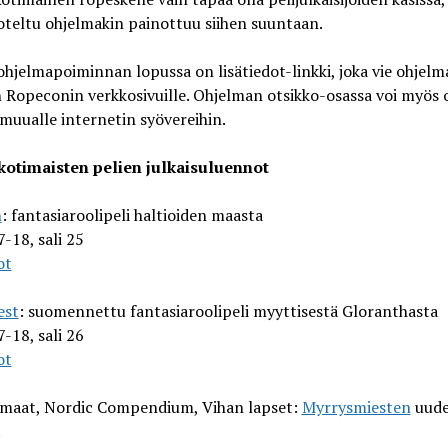
oteltu ohjelmakin painottuu siihen suuntaan.
hjelmapoiminnan lopussa on lisätiedot-linkki, joka vie ohjelm
n Ropeconin verkkosivuille. Ohjelman otsikko-osassa voi myös o
 muualle internetin syövereihin.
kotimaisten pelien julkaisuluennot
n
: fantasiaroolipeli haltioiden maasta
7-18, sali 25
ot
est
: suomennettu fantasiaroolipeli myyttisestä Gloranthasta
7-18, sali 26
ot
maat, Nordic Compendium, Vihan lapset:
Myrrysmiesten
uude
t