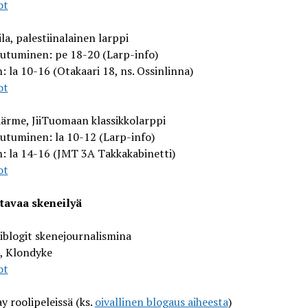
ot
ila, palestiinalainen larppi
autuminen: pe 18-20 (Larp-info)
: la 10-16 (Otakaari 18, ns. Ossinlinna)
ot
ärme, JiiTuomaan klassikkolarppi
utuminen: la 10-12 (Larp-info)
: la 14-16 (JMT 3A Takkakabinetti)
ot
tavaa skeneilyä
iblogit skenejournalismina
, Klondyke
ot
y roolipeleissä (ks.
oivallinen blogaus aiheesta
)