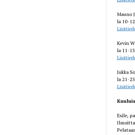
Mauno J
la 10-12,
Lisätied
Kevin Wi
la 11-13
Lisätied
Jukka So
la 21-23
Lisätied
Kuuluis
Exile, p
Ilmoitt
Pelataan