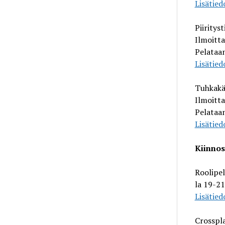
Lisätied
Piirityst
Ilmoitt
Pelataan
Lisätied
Tuhkakä
Ilmoitta
Pelataan
Lisätied
Kiinnos
Roolipel
la 19-21
Lisätied
Crosspla