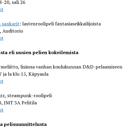
8-20, sali 26
ot
 sankarit
: lastenroolipeli fantasiaseikkailijoista
, Auditorio
ot
ta eli uusien pelien kokeilemista
rmeliitto, lisäosa vanhan koulukunnan D&D-pelaamiseen
7 ja la klo 15, Käpyaula
ot
zz, steampunk-roolipeli
, JMT 3A Pelitila
ot
a pelisuunnittelusta