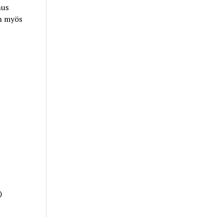
mus
en myös
)