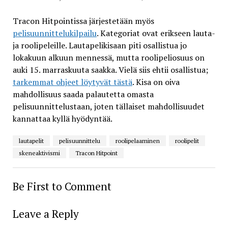
Tracon Hitpointissa järjestetään myös
pelisuunnittelukilpailu
. Kategoriat ovat erikseen lauta-
ja roolipeleille. Lautapelikisaan piti osallistua jo
lokakuun alkuun mennessä, mutta roolipeliosuus on
auki 15. marraskuuta saakka. Vielä siis ehtii osallistua;
tarkemmat ohjeet löytyvät tästä
. Kisa on oiva
mahdollisuus saada palautetta omasta
pelisuunnittelustaan, joten tällaiset mahdollisuudet
kannattaa kyllä hyödyntää.
lautapelit
pelisuunnittelu
roolipelaaminen
roolipelit
skeneaktivismi
Tracon Hitpoint
Be First to Comment
Leave a Reply