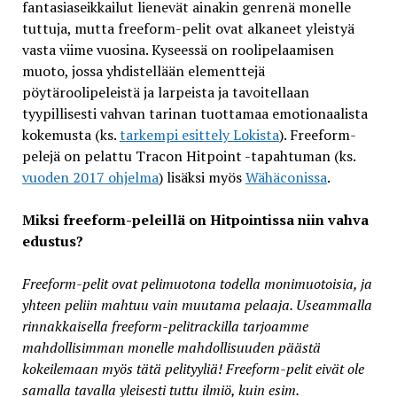
fantasiaseikkailut lienevät ainakin genrenä monelle
tuttuja, mutta freeform-pelit ovat alkaneet yleistyä
vasta viime vuosina. Kyseessä on roolipelaamisen
muoto, jossa yhdistellään elementtejä
pöytäroolipeleistä ja larpeista ja tavoitellaan
tyypillisesti vahvan tarinan tuottamaa emotionaalista
kokemusta (ks.
tarkempi esittely Lokista
). Freeform-
pelejä on pelattu Tracon Hitpoint -tapahtuman (ks.
vuoden 2017 ohjelma
) lisäksi myös
Wähäconissa
.
Miksi freeform-peleillä on Hitpointissa niin vahva
edustus?
Freeform-pelit ovat pelimuotona todella monimuotoisia, ja
yhteen peliin mahtuu vain muutama pelaaja. Useammalla
rinnakkaisella freeform-pelitrackilla tarjoamme
mahdollisimman monelle mahdollisuuden päästä
kokeilemaan myös tätä pelityyliä! Freeform-pelit eivät ole
samalla tavalla yleisesti tuttu ilmiö, kuin esim.