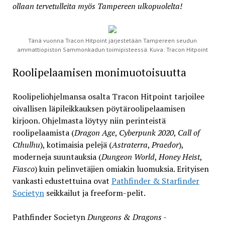
ollaan tervetulleita myös Tampereen ulkopuolelta!
Tänä vuonna Tracon Hitpoint järjestetään Tampereen seudun
ammattiopiston Sammonkadun toimipisteessä. Kuva: Tracon Hitpoint
Roolipelaamisen monimuotoisuutta
Roolipeliohjelmansa osalta Tracon Hitpoint tarjoilee
oivallisen läpileikkauksen pöytäroolipelaamisen
kirjoon. Ohjelmasta löytyy niin perinteistä
roolipelaamista (
Dragon Age
,
Cyberpunk 2020
,
Call of
Cthulhu
), kotimaisia pelejä (
Astraterra
,
Praedor
),
moderneja suuntauksia (
Dungeon World
,
Honey Heist
,
Fiasco
) kuin pelinvetäjien omiakin luomuksia. Erityisen
vankasti edustettuina ovat
Pathfinder & Starfinder
Societyn
seikkailut ja freeform-pelit.
Pathfinder Societyn
Dungeons & Dragons
-