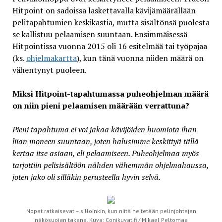
Hitpoint on sadoissa laskettavalla kävijämäärällään
pelitapahtumien keskikastia, mutta sisältönsä puolesta
se kallistuu pelaamisen suuntaan. Ensimmäisessä
Hitpointissa vuonna 2015 oli 16 esitelmää tai työpajaa
(ks.
ohjelmakartta
), kun tänä vuonna niiden määrä on
vähentynyt puoleen.
Miksi Hitpoint-tapahtumassa puheohjelman määrä
on niin pieni pelaamisen määrään verrattuna?
Pieni tapahtuma ei voi jakaa kävijöiden huomiota ihan
liian moneen suuntaan, joten halusimme keskittyä tällä
kertaa itse asiaan, eli pelaamiseen. Puheohjelmaa myös
tarjottiin pelisisältöön nähden vähemmän ohjelmahaussa,
joten jako oli silläkin perusteella hyvin selvä.
Nopat ratkaisevat – silloinkin, kun niitä heitetään pelinjohtajan
näkösuojan takana. Kuva: Conikuvat.fi / Mikael Peltomaa