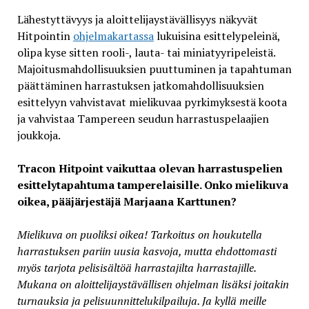
Lähestyttävyys ja aloittelijaystävällisyys näkyvät
Hitpointin
ohjelmakartassa
lukuisina esittelypeleinä,
olipa kyse sitten rooli-, lauta- tai miniatyyripeleistä.
Majoitusmahdollisuuksien puuttuminen ja tapahtuman
päättäminen harrastuksen jatkomahdollisuuksien
esittelyyn vahvistavat mielikuvaa pyrkimyksestä koota
ja vahvistaa Tampereen seudun harrastuspelaajien
joukkoja.
Tracon Hitpoint vaikuttaa olevan harrastuspelien
esittelytapahtuma tamperelaisille. Onko mielikuva
oikea, pääjärjestäjä Marjaana Karttunen?
Mielikuva on puoliksi oikea! Tarkoitus on houkutella
harrastuksen pariin uusia kasvoja, mutta ehdottomasti
myös tarjota pelisisältöä harrastajilta harrastajille.
Mukana on aloittelijaystävällisen ohjelman lisäksi joitakin
turnauksia ja pelisuunnittelukilpailuja. Ja kyllä meille