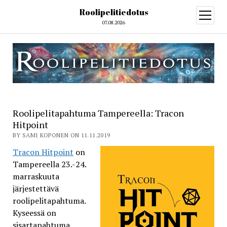
Roolipelitiedotus
open
menu
07.08.2026
Roolipelitapahtuma Tampereella: Tracon
Hitpoint
BY SAMI KOPONEN ON 11.11.2019
Tracon Hitpoint
on
Tampereella 23.-24.
marraskuuta
järjestettävä
roolipelitapahtuma.
Kyseessä on
sisartapahtuma