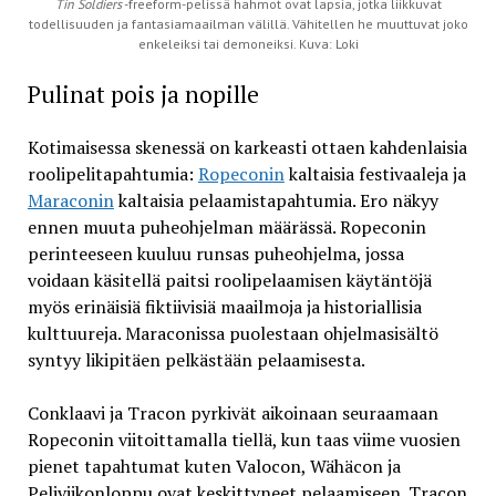
Tin Soldiers
-freeform-pelissä hahmot ovat lapsia, jotka liikkuvat
todellisuuden ja fantasiamaailman välillä. Vähitellen he muuttuvat joko
enkeleiksi tai demoneiksi. Kuva: Loki
Pulinat pois ja nopille
Kotimaisessa skenessä on karkeasti ottaen kahdenlaisia
roolipelitapahtumia:
Ropeconin
kaltaisia festivaaleja ja
Maraconin
kaltaisia pelaamistapahtumia. Ero näkyy
ennen muuta puheohjelman määrässä. Ropeconin
perinteeseen kuuluu runsas puheohjelma, jossa
voidaan käsitellä paitsi roolipelaamisen käytäntöjä
myös erinäisiä fiktiivisiä maailmoja ja historiallisia
kulttuureja. Maraconissa puolestaan ohjelmasisältö
syntyy likipitäen pelkästään pelaamisesta.
Conklaavi ja Tracon pyrkivät aikoinaan seuraamaan
Ropeconin viitoittamalla tiellä, kun taas viime vuosien
pienet tapahtumat kuten Valocon, Wähäcon ja
Peliviikonloppu ovat keskittyneet pelaamiseen. Tracon