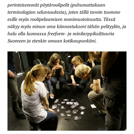
perinteisemmät pöytäroolipelit (puhumattakaan
terminologian sekavuudesta), joten tällä tavoin tuomme
esille myös roolipelaamisen monimuotoisuutta. Tässä
näkyy myös minun oma kiinnostukseni tähän pelityyliin, ja
halu olla luomassa freeform- ja minilarppikulttuuria
Suomeen ja etenkin omaan kotikaupunkiini.