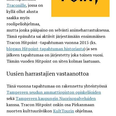
Traconille
, jossa on
kyllä ollut alusta
saakka myös
roolipeliohjelmaa,
mutta jonka pääpaino on selvästi animeharrastuksessa.
Tämä epäsuhta sai aktiivit järjestämään ensimmäisen
Tracon Hitpoint -tapahtuman vuonna 2015 (ks.
blogaus Hitpoint-tapahtuman historiasta
) ja sen
jälkeen tapahtumaa on järjestetty joka toinen vuosi.
Tämän vuoden Hitpoint on siten kolmas laatuaan.
Uusien harrastajien vastaanottoa
Tänä vuonna tapahtumaa on rakennettu yhteistyössä
Tampereen seudun ammattiopiston opiskelijoiden
sekä
Tampereen kaupungin Nuorisopalveluiden
kanssa. Tracon Hitpoint onkin osa Pirkanmaan
nuorten kulttuuriiviikon
KultTourin
ohjelmaa.