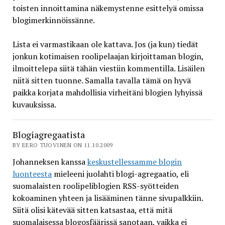
toisten innoittamina näkemystenne esittelyä omissa
blogimerkinnöissänne.
Lista ei varmastikaan ole kattava. Jos (ja kun) tiedät
jonkun kotimaisen roolipelaajan kirjoittaman blogin,
ilmoittelepa siitä tähän viestiin kommentilla. Lisäilen
niitä sitten tuonne. Samalla tavalla tämä on hyvä
paikka korjata mahdollisia virheitäni blogien lyhyissä
kuvauksissa.
Blogiagregaatista
BY EERO TUOVINEN ON 11.10.2009
Johanneksen kanssa
keskustellessamme blogin
luonteesta
mieleeni juolahti blogi-agregaatio, eli
suomalaisten roolipeliblogien RSS-syötteiden
kokoaminen yhteen ja lisääminen tänne sivupalkkiin.
Siitä olisi kätevää sitten katsastaa, että mitä
suomalaisessa blogosfäärissä sanotaan, vaikka ei