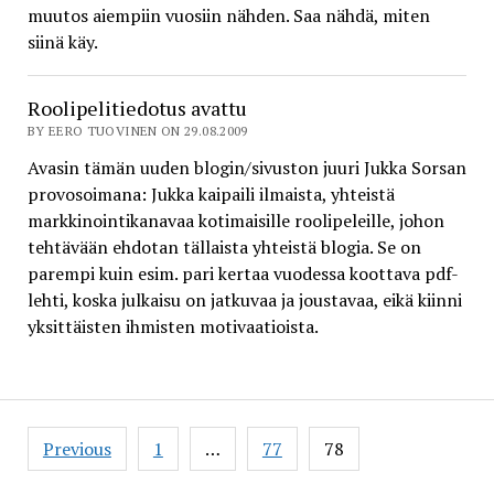
muutos aiempiin vuosiin nähden. Saa nähdä, miten
siinä käy.
Roolipelitiedotus avattu
BY EERO TUOVINEN ON 29.08.2009
Avasin tämän uuden blogin/sivuston juuri Jukka Sorsan
provosoimana: Jukka kaipaili ilmaista, yhteistä
markkinointikanavaa kotimaisille roolipeleille, johon
tehtävään ehdotan tällaista yhteistä blogia. Se on
parempi kuin esim. pari kertaa vuodessa koottava pdf-
lehti, koska julkaisu on jatkuvaa ja joustavaa, eikä kiinni
yksittäisten ihmisten motivaatioista.
Posts
Previous
1
…
77
78
pagination