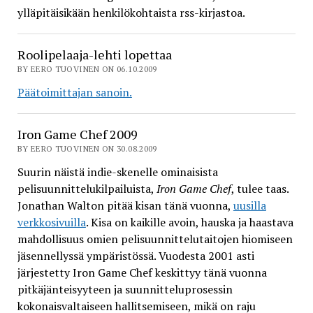
ylläpitäisikään henkilökohtaista rss-kirjastoa.
Roolipelaaja-lehti lopettaa
BY EERO TUOVINEN ON 06.10.2009
Päätoimittajan sanoin.
Iron Game Chef 2009
BY EERO TUOVINEN ON 30.08.2009
Suurin näistä indie-skenelle ominaisista
pelisuunnittelukilpailuista,
Iron Game Chef
, tulee taas.
Jonathan Walton pitää kisan tänä vuonna,
uusilla
verkkosivuilla
. Kisa on kaikille avoin, hauska ja haastava
mahdollisuus omien pelisuunnittelutaitojen hiomiseen
jäsennellyssä ympäristössä. Vuodesta 2001 asti
järjestetty Iron Game Chef keskittyy tänä vuonna
pitkäjänteisyyteen ja suunnitteluprosessin
kokonaisvaltaiseen hallitsemiseen, mikä on raju