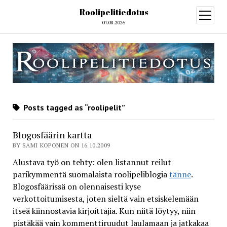
Roolipelitiedotus
open
menu
07.08.2026
Posts tagged as “roolipelit”
Blogosfäärin kartta
BY SAMI KOPONEN ON 16.10.2009
Alustava työ on tehty: olen listannut reilut
parikymmentä suomalaista roolipeliblogia
tänne
.
Blogosfäärissä on olennaisesti kyse
verkottoitumisesta, joten sieltä vain etsiskelemään
itseä kiinnostavia kirjoittajia. Kun niitä löytyy, niin
pistäkää vain kommenttiruudut laulamaan ja jatkakaa