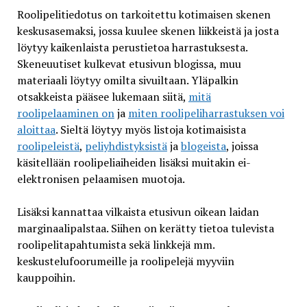
Roolipelitiedotus on tarkoitettu kotimaisen skenen
keskusasemaksi, jossa kuulee skenen liikkeistä ja josta
löytyy kaikenlaista perustietoa harrastuksesta.
Skeneuutiset kulkevat etusivun blogissa, muu
materiaali löytyy omilta sivuiltaan. Yläpalkin
otsakkeista pääsee lukemaan siitä,
mitä
roolipelaaminen on
ja
miten roolipeliharrastuksen voi
aloittaa
. Sieltä löytyy myös listoja kotimaisista
roolipeleistä
,
peliyhdistyksistä
ja
blogeista
, joissa
käsitellään roolipeliaiheiden lisäksi muitakin ei-
elektronisen pelaamisen muotoja.
Lisäksi kannattaa vilkaista etusivun oikean laidan
marginaalipalstaa. Siihen on kerätty tietoa tulevista
roolipelitapahtumista sekä linkkejä mm.
keskustelufoorumeille ja roolipelejä myyviin
kauppoihin.