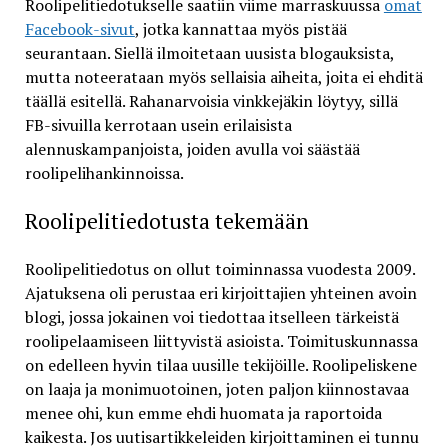
Roolipelitiedotukselle saatiin viime marraskuussa
omat
Facebook-sivut
, jotka kannattaa myös pistää
seurantaan. Siellä ilmoitetaan uusista blogauksista,
mutta noteerataan myös sellaisia aiheita, joita ei ehditä
täällä esitellä. Rahanarvoisia vinkkejäkin löytyy, sillä
FB-sivuilla kerrotaan usein erilaisista
alennuskampanjoista, joiden avulla voi säästää
roolipelihankinnoissa.
Roolipelitiedotusta tekemään
Roolipelitiedotus on ollut toiminnassa vuodesta 2009.
Ajatuksena oli perustaa eri kirjoittajien yhteinen avoin
blogi, jossa jokainen voi tiedottaa itselleen tärkeistä
roolipelaamiseen liittyvistä asioista. Toimituskunnassa
on edelleen hyvin tilaa uusille tekijöille. Roolipeliskene
on laaja ja monimuotoinen, joten paljon kiinnostavaa
menee ohi, kun emme ehdi huomata ja raportoida
kaikesta. Jos uutisartikkeleiden kirjoittaminen ei tunnu