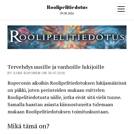
Roolipelitiedotus
open
menu
09.08.2026
Tervehdys uusille ja vanhoille lukijoille
BY SAMI KOPONEN ON 30.07.2018
Ropeconin aikoihin Roolipelitiedotuksen lukijamäärissä
on piikki, joten perinteiden mukaan esittelen
Roolipelitiedotusta niille, jotka eivät sitä vielä tunne.
Samalla haastan asiasta kiinnostuneita tulemaan
mukaan Roolipelitiedotuksen toimituskuntaan.
Mikä tämä on?