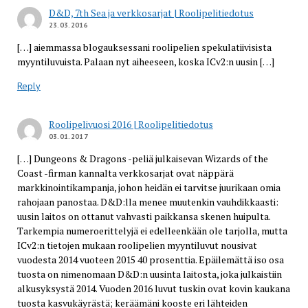
D&D, 7th Sea ja verkkosarjat | Roolipelitiedotus
23.03.2016
[…] aiemmassa blogauksessani roolipelien spekulatiivisista
myyntiluvuista. Palaan nyt aiheeseen, koska ICv2:n uusin […]
Reply
Roolipelivuosi 2016 | Roolipelitiedotus
03.01.2017
[…] Dungeons & Dragons -peliä julkaisevan Wizards of the
Coast -firman kannalta verkkosarjat ovat näppärä
markkinointikampanja, johon heidän ei tarvitse juurikaan omia
rahojaan panostaa. D&D:lla menee muutenkin vauhdikkaasti:
uusin laitos on ottanut vahvasti paikkansa skenen huipulta.
Tarkempia numeroerittelyjä ei edelleenkään ole tarjolla, mutta
ICv2:n tietojen mukaan roolipelien myyntiluvut nousivat
vuodesta 2014 vuoteen 2015 40 prosenttia. Epäilemättä iso osa
tuosta on nimenomaan D&D:n uusinta laitosta, joka julkaistiin
alkusyksystä 2014. Vuoden 2016 luvut tuskin ovat kovin kaukana
tuosta kasvukäyrästä; keräämäni kooste eri lähteiden