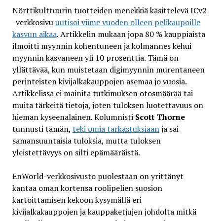
Nörttikulttuurin tuotteiden menekkiä käsittelevä ICv2
-verkkosivu
uutisoi viime vuoden olleen pelikaupoille
kasvun aikaa
. Artikkelin mukaan jopa 80 % kauppiaista
ilmoitti myynnin kohentuneen ja kolmannes kehui
myynnin kasvaneen yli 10 prosenttia. Tämä on
yllättävää, kun muistetaan digimyynnin murentaneen
perinteisten kivijalkakauppojen asemaa jo vuosia.
Artikkelissa ei mainita tutkimuksen otosmäärää tai
muita tärkeitä tietoja, joten tuloksen luotettavuus on
hieman kyseenalainen. Kolumnisti
Scott Thorne
tunnusti tämän,
teki omia tarkastuksiaan
ja sai
samansuuntaisia tuloksia, mutta tuloksen
yleistettävyys on silti epämääräistä.
EnWorld-verkkosivusto puolestaan on yrittänyt
kantaa oman kortensa roolipelien suosion
kartoittamisen kekoon kysymällä eri
kivijalkakauppojen ja kauppaketjujen johdolta mitkä