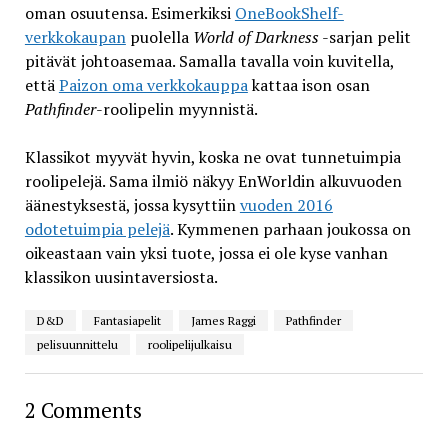
oman osuutensa. Esimerkiksi
OneBookShelf-
verkkokaupan
puolella
World of Darkness
-sarjan pelit
pitävät johtoasemaa. Samalla tavalla voin kuvitella,
että
Paizon oma verkkokauppa
kattaa ison osan
Pathfinder
-roolipelin myynnistä.
Klassikot myyvät hyvin, koska ne ovat tunnetuimpia
roolipelejä. Sama ilmiö näkyy EnWorldin alkuvuoden
äänestyksestä, jossa kysyttiin
vuoden 2016
odotetuimpia pelejä
. Kymmenen parhaan joukossa on
oikeastaan vain yksi tuote, jossa ei ole kyse vanhan
klassikon uusintaversiosta.
D&D
Fantasiapelit
James Raggi
Pathfinder
pelisuunnittelu
roolipelijulkaisu
2 Comments