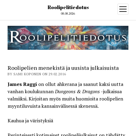
Roolipelitiedotus
open
menu
08.08.2026
Roolipelien menekistä ja uusista julkaisuista
BY SAMI KOPONEN ON 29.02.2016
James Raggi
on ollut ahkerana ja saanut kaksi uutta
vanhan koulukunnan
Dungeons & Dragons
-julkaisua
valmiiksi. Kirjoitan myös muita huomioita roolipelien
myyntiluvuista kansainvälisessä skenessä.
Kauhua ja väristyksiä
Perinteisesti kotimaiset roolipelijulkaisut on tähdätty