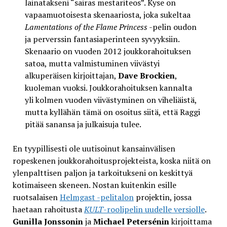
lainatakseni “sairas mestariteos”. Kyse on
vapaamuotoisesta skenaariosta, joka sukeltaa
Lamentations of the Flame Princess
-pelin oudon
ja perverssin fantasiaperinteen syvyyksiin.
Skenaario on vuoden 2012 joukkorahoituksen
satoa, mutta valmistuminen viivästyi
alkuperäisen kirjoittajan,
Dave Brockien
,
kuoleman vuoksi. Joukkorahoituksen kannalta
yli kolmen vuoden viivästyminen on viheliäistä,
mutta kyllähän tämä on osoitus siitä, että Raggi
pitää sanansa ja julkaisuja tulee.
En tyypillisesti ole uutisoinut kansainvälisen
ropeskenen joukkorahoitusprojekteista, koska niitä on
ylenpalttisen paljon ja tarkoitukseni on keskittyä
kotimaiseen skeneen. Nostan kuitenkin esille
ruotsalaisen
Helmgast -pelitalon
projektin, jossa
haetaan rahoitusta
KULT
-roolipelin uudelle versiolle
.
Gunilla Jonssonin
ja
Michael Petersénin
kirjoittama