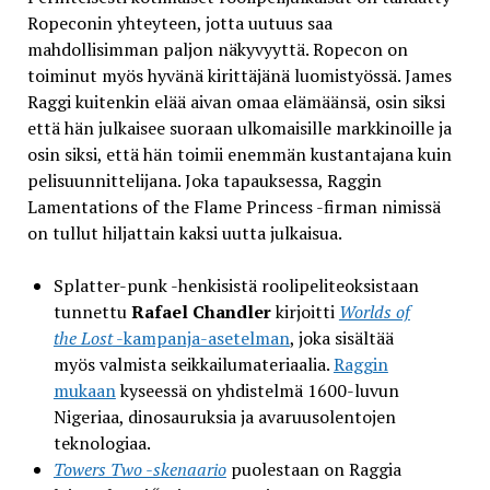
Ropeconin yhteyteen, jotta uutuus saa
mahdollisimman paljon näkyvyyttä. Ropecon on
toiminut myös hyvänä kirittäjänä luomistyössä. James
Raggi kuitenkin elää aivan omaa elämäänsä, osin siksi
että hän julkaisee suoraan ulkomaisille markkinoille ja
osin siksi, että hän toimii enemmän kustantajana kuin
pelisuunnittelijana. Joka tapauksessa, Raggin
Lamentations of the Flame Princess -firman nimissä
on tullut hiljattain kaksi uutta julkaisua.
Splatter-punk -henkisistä roolipeliteoksistaan
tunnettu
Rafael Chandler
kirjoitti
Worlds of
the Lost
-kampanja-asetelman
, joka sisältää
myös valmista seikkailumateriaalia.
Raggin
mukaan
kyseessä on yhdistelmä 1600-luvun
Nigeriaa, dinosauruksia ja avaruusolentojen
teknologiaa.
Towers Two -skenaario
puolestaan on Raggia