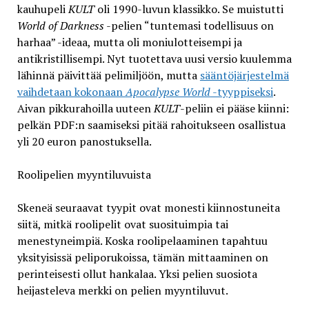
kauhupeli
KULT
oli 1990-luvun klassikko. Se muistutti
World of Darkness
-pelien “tuntemasi todellisuus on
harhaa” -ideaa, mutta oli moniulotteisempi ja
antikristillisempi. Nyt tuotettava uusi versio kuulemma
lähinnä päivittää pelimiljöön, mutta
sääntöjärjestelmä
vaihdetaan kokonaan
Apocalypse World
-tyyppiseksi
.
Aivan pikkurahoilla uuteen
KULT
-peliin ei pääse kiinni:
pelkän PDF:n saamiseksi pitää rahoitukseen osallistua
yli 20 euron panostuksella.
Roolipelien myyntiluvuista
Skeneä seuraavat tyypit ovat monesti kiinnostuneita
siitä, mitkä roolipelit ovat suosituimpia tai
menestyneimpiä. Koska roolipelaaminen tapahtuu
yksityisissä peliporukoissa, tämän mittaaminen on
perinteisesti ollut hankalaa. Yksi pelien suosiota
heijasteleva merkki on pelien myyntiluvut.