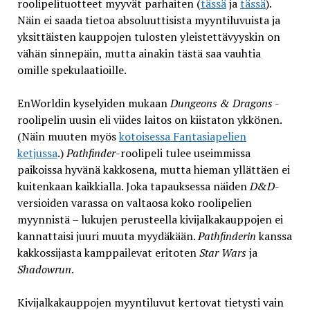
roolipelituotteet myyvät parhaiten (
tässä
ja
tässä
).
Näin ei saada tietoa absoluuttisista myyntiluvuista ja
yksittäisten kauppojen tulosten yleistettävyyskin on
vähän sinnepäin, mutta ainakin tästä saa vauhtia
omille spekulaatioille.
EnWorldin kyselyiden mukaan
Dungeons & Dragons
-
roolipelin uusin eli viides laitos on kiistaton ykkönen.
(Näin muuten myös
kotoisessa Fantasiapelien
ketjussa
.)
Pathfinder
-roolipeli tulee useimmissa
paikoissa hyvänä kakkosena, mutta hieman yllättäen ei
kuitenkaan kaikkialla. Joka tapauksessa näiden
D&D
-
versioiden varassa on valtaosa koko roolipelien
myynnistä – lukujen perusteella kivijalkakauppojen ei
kannattaisi juuri muuta myydäkään.
Pathfinderin
kanssa
kakkossijasta kamppailevat eritoten
Star Wars
ja
Shadowrun
.
Kivijalkakauppojen myyntiluvut kertovat tietysti vain