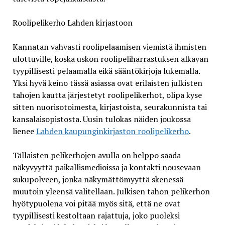
Roolipelikerho Lahden kirjastoon
Kannatan vahvasti roolipelaamisen viemistä ihmisten
ulottuville, koska uskon roolipeliharrastuksen alkavan
tyypillisesti pelaamalla eikä sääntökirjoja lukemalla.
Yksi hyvä keino tässä asiassa ovat erilaisten julkisten
tahojen kautta järjestetyt roolipelikerhot, olipa kyse
sitten nuorisotoimesta, kirjastoista, seurakunnista tai
kansalaisopistosta. Uusin tulokas näiden joukossa
lienee
Lahden kaupunginkirjaston roolipelikerho
.
Tällaisten pelikerhojen avulla on helppo saada
näkyvyyttä paikallismedioissa ja kontakti nousevaan
sukupolveen, jonka näkymättömyyttä skenessä
muutoin yleensä valitellaan. Julkisen tahon pelikerhon
hyötypuolena voi pitää myös sitä, että ne ovat
tyypillisesti kestoltaan rajattuja, joko puoleksi