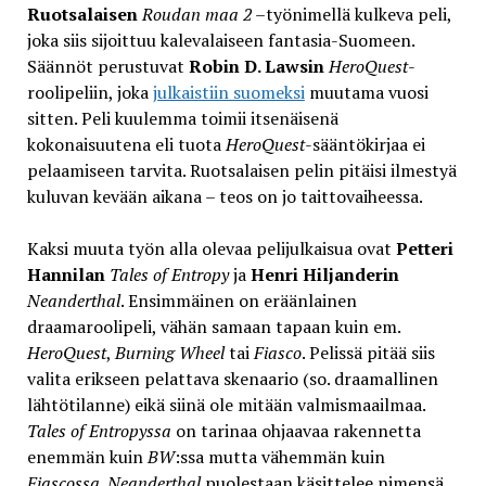
Ruotsalaisen
Roudan maa 2
–työnimellä kulkeva peli,
joka siis sijoittuu kalevalaiseen fantasia-Suomeen.
Säännöt perustuvat
Robin D. Lawsin
HeroQuest
-
roolipeliin, joka
julkaistiin suomeksi
muutama vuosi
sitten. Peli kuulemma toimii itsenäisenä
kokonaisuutena eli tuota
HeroQuest
-sääntökirjaa ei
pelaamiseen tarvita. Ruotsalaisen pelin pitäisi ilmestyä
kuluvan kevään aikana – teos on jo taittovaiheessa.
Kaksi muuta työn alla olevaa pelijulkaisua ovat
Petteri
Hannilan
Tales of Entropy
ja
Henri Hiljanderin
Neanderthal
. Ensimmäinen on eräänlainen
draamaroolipeli, vähän samaan tapaan kuin em.
HeroQuest
,
Burning Wheel
tai
Fiasco
. Pelissä pitää siis
valita erikseen pelattava skenaario (so. draamallinen
lähtötilanne) eikä siinä ole mitään valmismaailmaa.
Tales of Entropyssa
on tarinaa ohjaavaa rakennetta
enemmän kuin
BW
:ssa mutta vähemmän kuin
Fiascossa
.
Neanderthal
puolestaan käsittelee nimensä