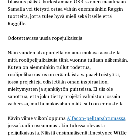
tilaisuus päästä kurkistamaan OSR-skenen maailmaan.
Samalla voi tietysti ostaa vähän enemmänkin Raggin
tuotteita, jotta tulee hyvä mieli sekä itselle että
Raggille.
Odotettavissa uusia ropejulkaisuja
Näin vuoden alkupuolella on aina mukava aavistella
mitä roolipelijulkaisuja tänä vuonna tullaan näkemään.
Kuten on aiemminkin tullut todettua,
roolipeliharrastus on eräänlaista vapaaehtoistyötä,
jossa projekteja edistetään oman inspiraation,
mieltymysten ja ajankäytön puitteissa. Ei siis ole
sanottua, että joku tietty projekti valmistuu jossain
vaiheessa, mutta mukavahan näitä silti on ennustella.
Kävin viime viikonloppuna
Alfacon-pelitapahtumassa
,
jossa kuulin useammastakin tulossa olevasta
pelijulkaisusta. Näistä ensimmäisenä ilmestynee
Wille