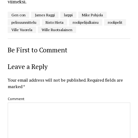
viimeksi.
Gen con
James Raggi
larppi
Mike Pohjola
pelisuunnittelu
Risto Hieta
roolipelijulkaisu
roolipelit
Ville Vuorela
Wille Ruotsalainen
Be First to Comment
Leave a Reply
Your email address will not be published.
Required fields are
marked
*
Comment