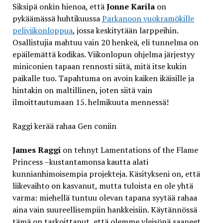
Siksipä onkin hienoa, että
Jonne Karila
on
pykäämässä huhtikuussa
Parkanoon vuokramökille
peliviikonloppua
, jossa keskitytään larppeihin.
Osallistujia mahtuu vain 20 henkeä, eli tunnelma on
epäilemättä kodikas. Viikonlopun ohjelma järjestyy
miniconien tapaan rennosti siitä, mitä itse kukin
paikalle tuo. Tapahtuma on avoin kaiken ikäisille ja
hintakin on maltillinen, joten siitä vain
ilmoittautumaan 15. helmikuuta mennessä!
Raggi kerää rahaa Gen coniin
James Raggi
on tehnyt Lamentations of the Flame
Princess –kustantamonsa kautta alati
kunnianhimoisempia projekteja. Käsitykseni on, että
liikevaihto on kasvanut, mutta tuloista en ole yhtä
varma: miehellä tuntuu olevan tapana syytää rahaa
aina vain suureellisempiin hankkeisiin. Käytännössä
tämä on tarkoittanut, että olemme yleisönä saaneet