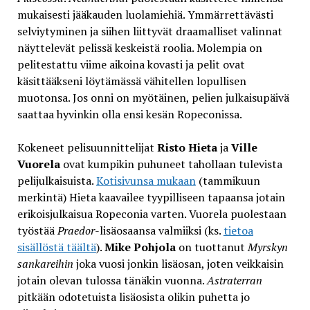
mukaisesti jääkauden luolamiehiä. Ymmärrettävästi
selviytyminen ja siihen liittyvät draamalliset valinnat
näyttelevät pelissä keskeistä roolia. Molempia on
pelitestattu viime aikoina kovasti ja pelit ovat
käsittääkseni löytämässä vähitellen lopullisen
muotonsa. Jos onni on myötäinen, pelien julkaisupäivä
saattaa hyvinkin olla ensi kesän Ropeconissa.
Kokeneet pelisuunnittelijat
Risto Hieta
ja
Ville
Vuorela
ovat kumpikin puhuneet tahollaan tulevista
pelijulkaisuista.
Kotisivunsa mukaan
(tammikuun
merkintä) Hieta kaavailee tyypilliseen tapaansa jotain
erikoisjulkaisua Ropeconia varten. Vuorela puolestaan
työstää
Praedor
-lisäosaansa valmiiksi (ks.
tietoa
sisällöstä täältä
).
Mike Pohjola
on tuottanut
Myrskyn
sankareihin
joka vuosi jonkin lisäosan, joten veikkaisin
jotain olevan tulossa tänäkin vuonna.
Astraterran
pitkään odotetuista lisäosista olikin puhetta jo