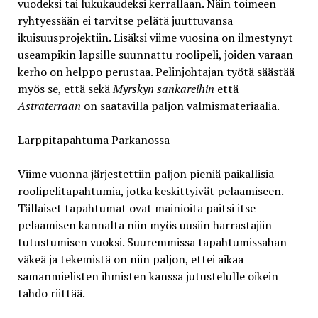
vuodeksi tai lukukaudeksi kerrallaan. Näin toimeen
ryhtyessään ei tarvitse pelätä juuttuvansa
ikuisuusprojektiin. Lisäksi viime vuosina on ilmestynyt
useampikin lapsille suunnattu roolipeli, joiden varaan
kerho on helppo perustaa. Pelinjohtajan työtä säästää
myös se, että sekä
Myrskyn sankareihin
että
Astraterraan
on saatavilla paljon valmismateriaalia.
Larppitapahtuma Parkanossa
Viime vuonna järjestettiin paljon pieniä paikallisia
roolipelitapahtumia, jotka keskittyivät pelaamiseen.
Tällaiset tapahtumat ovat mainioita paitsi itse
pelaamisen kannalta niin myös uusiin harrastajiin
tutustumisen vuoksi. Suuremmissa tapahtumissahan
väkeä ja tekemistä on niin paljon, ettei aikaa
samanmielisten ihmisten kanssa jutustelulle oikein
tahdo riittää.