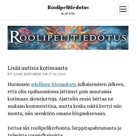
Roolipelitiedotus
open
menu
06.08.2026
Lisää uutisia kotimaasta
BY SAMI KOPONEN ON 27.01.2016
Huomasin
edellisen blogauksen
julkaisemisen jälkeen,
että olin epähuomiossa jättänyt pois muutamia
kotimaan skenejuttuja. Ajattelin ensin laittaa ne
mukaan kommenttina, mutta koska näitä kertyi niin
monta, niin menköön omana blogauksenaan.
Juttua siis roolipelikerhoista, larppitapahtumasta ja
tulevista ropejulkaisuista.