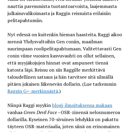
nauttia paremmista tuotantoarvoista, laajemmasta
julkaisuvalikoimasta ja Raggin reissuista erilaisiin
pelitapahtumiin.
Nyt edessä on kuitenkin hieman haasteita. Raggi aikoo
mennä Yhdysvaltoihin Gen coniin, maailman
suurimpaan roolipelitapahtumaan. Valitettavasti Gen
conin viime vuosien kasvuvauhti on ollut sellainen,
että myyjäkojujen hinnat ovat ampuneet tiensä
katosta läpi. Reissu on siis Raggille merkittävä
taloudellinen satsaus ja hän tarvitsee sitä silmällä
pitäen jokaisen liikenevän dollarin. (Lue tarkemmin
Raggin G+-merkinnästä
.)
Niinpä Raggi myykin
blogi-ilmoituksensa mukaan
vanhaa
Green Devil Face
–OSR-zinensä nelosnumeroa
dollarilla. Kyseinen 70-sivuinen lehdykkä on pakattu
täyteen OSR-materiaalia, joten siinä on erinomainen