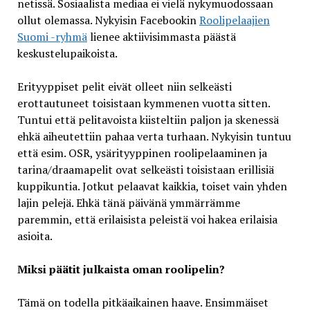
netissä. Sosiaalista mediaa ei vielä nykymuodossaan
ollut olemassa. Nykyisin Facebookin
Roolipelaajien
Suomi -ryhmä
lienee aktiivisimmasta päästä
keskustelupaikoista.
Erityyppiset pelit eivät olleet niin selkeästi
erottautuneet toisistaan kymmenen vuotta sitten.
Tuntui että pelitavoista kiisteltiin paljon ja skenessä
ehkä aiheutettiin pahaa verta turhaan. Nykyisin tuntuu
että esim. OSR, ysärityyppinen roolipelaaminen ja
tarina/draamapelit ovat selkeästi toisistaan erillisiä
kuppikuntia. Jotkut pelaavat kaikkia, toiset vain yhden
lajin pelejä. Ehkä tänä päivänä ymmärrämme
paremmin, että erilaisista peleistä voi hakea erilaisia
asioita.
Miksi päätit julkaista oman roolipelin?
Tämä on todella pitkäaikainen haave. Ensimmäiset