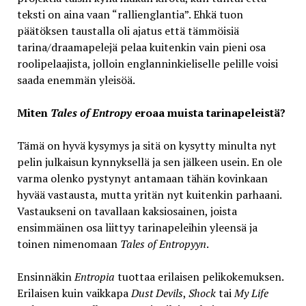
teksti on aina vaan “rallienglantia”. Ehkä tuon
päätöksen taustalla oli ajatus että tämmöisiä
tarina/draamapelejä pelaa kuitenkin vain pieni osa
roolipelaajista, jolloin englanninkieliselle pelille voisi
saada enemmän yleisöä.
Miten
Tales of Entropy
eroaa muista tarinapeleistä?
Tämä on hyvä kysymys ja sitä on kysytty minulta nyt
pelin julkaisun kynnyksellä ja sen jälkeen usein. En ole
varma olenko pystynyt antamaan tähän kovinkaan
hyvää vastausta, mutta yritän nyt kuitenkin parhaani.
Vastaukseni on tavallaan kaksiosainen, joista
ensimmäinen osa liittyy tarinapeleihin yleensä ja
toinen nimenomaan
Tales of Entropyyn
.
Ensinnäkin
Entropia
tuottaa erilaisen pelikokemuksen.
Erilaisen kuin vaikkapa
Dust Devils
,
Shock
tai
My Life