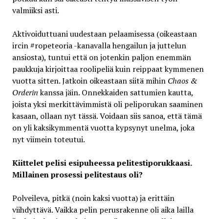
valmiiksi asti.
Aktivoiduttuani uudestaan pelaamisessa (oikeastaan
ircin #ropeteoria -kanavalla hengailun ja juttelun
ansiosta), tuntui että on jotenkin paljon enemmän
paukkuja kirjoittaa roolipeliä kuin reippaat kymmenen
vuotta sitten. Jatkoin oikeastaan siitä mihin
Chaos &
Orderin
kanssa jäin. Onnekkaiden sattumien kautta,
joista yksi merkittävimmistä oli peliporukan saaminen
kasaan, ollaan nyt tässä. Voidaan siis sanoa, että tämä
on yli kaksikymmentä vuotta kypsynyt unelma, joka
nyt viimein toteutui.
Kiittelet pelisi esipuheessa pelitestiporukkaasi.
Millainen prosessi pelitestaus oli?
Polveileva, pitkä (noin kaksi vuotta) ja erittäin
viihdyttävä. Vaikka pelin perusrakenne oli aika lailla