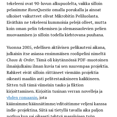
tekeleeni ovat 90-luvun alkupuolelta, vaikka silloin
pelasimme
RuneQuestia
omalla porukalla ja ainoat
ulkoiset vaikutteet olivat Mikrobitin Peliluolasta.
Eiväthän ne tekeleeni kummoisia pelejä olleet, mutta
koin oman pelin tekemisen ja olemassaolevien pelien
muovaamisen jo silloin todella kiehtovana puuhana.
Vuonna 2005, edellisen aktiivisen pelikauteni aikana,
julkaisin itse asiassa ensimmäisen roolipelini nimeltä
Chaos & Order
. Tämä oli käytännössä PDF-muotoinen
ilmaisjulkaisu ilman kuvia tai sen suurempaa projektia.
Rahkeet eivät silloin riittäneet viemään projektia
oikeasti maaliin asti pelitestauksineen kaikkineen.
Sitten tuli tämä viimeisin tauko ja fiktion
kirjoittaminen. Kirjoitin tusinan verran novelleja ja
yhden romaanin
, jota
käänsimme/käännätimme/editoitimme veljeni kanssa
indie-projektina. Siitä sai tietyllä tavalla aika paljon
potkua kun sai oikeasti tehtyä massiivisen työn