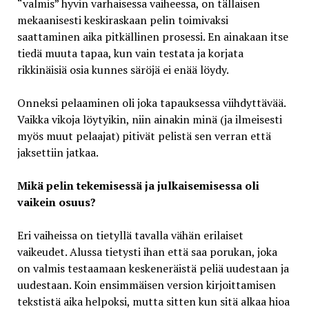
“valmis” hyvin varhaisessa vaiheessa, on tällaisen
mekaanisesti keskiraskaan pelin toimivaksi
saattaminen aika pitkällinen prosessi. En ainakaan itse
tiedä muuta tapaa, kun vain testata ja korjata
rikkinäisiä osia kunnes säröjä ei enää löydy.
Onneksi pelaaminen oli joka tapauksessa viihdyttävää.
Vaikka vikoja löytyikin, niin ainakin minä (ja ilmeisesti
myös muut pelaajat) pitivät pelistä sen verran että
jaksettiin jatkaa.
Mikä pelin tekemisessä ja julkaisemisessa oli
vaikein osuus?
Eri vaiheissa on tietyllä tavalla vähän erilaiset
vaikeudet. Alussa tietysti ihan että saa porukan, joka
on valmis testaamaan keskeneräistä peliä uudestaan ja
uudestaan. Koin ensimmäisen version kirjoittamisen
tekstistä aika helpoksi, mutta sitten kun sitä alkaa hioa