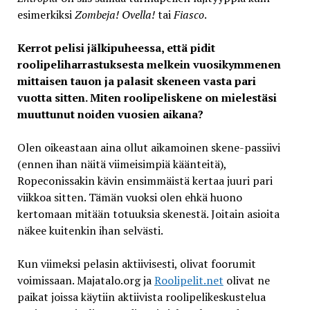
esimerkiksi
Zombeja! Ovella!
tai
Fiasco
.
Kerrot pelisi jälkipuheessa, että pidit
roolipeliharrastuksesta melkein vuosikymmenen
mittaisen tauon ja palasit skeneen vasta pari
vuotta sitten. Miten roolipeliskene on mielestäsi
muuttunut noiden vuosien aikana?
Olen oikeastaan aina ollut aikamoinen skene-passiivi
(ennen ihan näitä viimeisimpiä käänteitä),
Ropeconissakin kävin ensimmäistä kertaa juuri pari
viikkoa sitten. Tämän vuoksi olen ehkä huono
kertomaan mitään totuuksia skenestä. Joitain asioita
näkee kuitenkin ihan selvästi.
Kun viimeksi pelasin aktiivisesti, olivat foorumit
voimissaan. Majatalo.org ja
Roolipelit.net
olivat ne
paikat joissa käytiin aktiivista roolipelikeskustelua