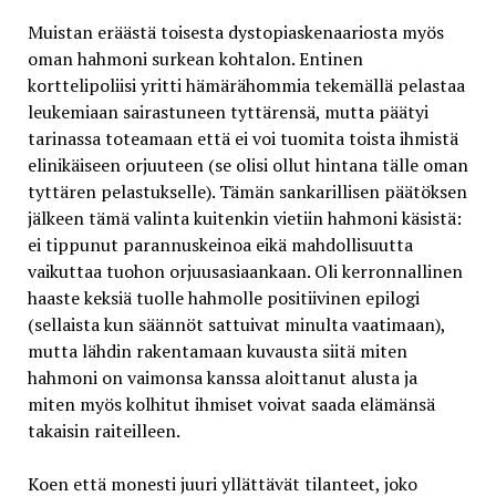
Muistan eräästä toisesta dystopiaskenaariosta myös
oman hahmoni surkean kohtalon. Entinen
korttelipoliisi yritti hämärähommia tekemällä pelastaa
leukemiaan sairastuneen tyttärensä, mutta päätyi
tarinassa toteamaan että ei voi tuomita toista ihmistä
elinikäiseen orjuuteen (se olisi ollut hintana tälle oman
tyttären pelastukselle). Tämän sankarillisen päätöksen
jälkeen tämä valinta kuitenkin vietiin hahmoni käsistä:
ei tippunut parannuskeinoa eikä mahdollisuutta
vaikuttaa tuohon orjuusasiaankaan. Oli kerronnallinen
haaste keksiä tuolle hahmolle positiivinen epilogi
(sellaista kun säännöt sattuivat minulta vaatimaan),
mutta lähdin rakentamaan kuvausta siitä miten
hahmoni on vaimonsa kanssa aloittanut alusta ja
miten myös kolhitut ihmiset voivat saada elämänsä
takaisin raiteilleen.
Koen että monesti juuri yllättävät tilanteet, joko