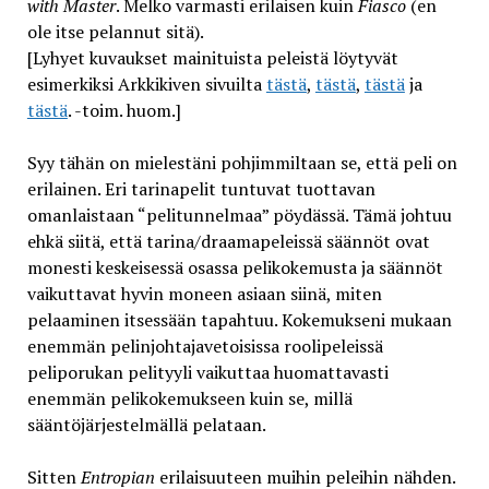
with Master
. Melko varmasti erilaisen kuin
Fiasco
(en
ole itse pelannut sitä).
[Lyhyet kuvaukset mainituista peleistä löytyvät
esimerkiksi Arkkikiven sivuilta
tästä
,
tästä
,
tästä
ja
tästä
. -toim. huom.]
Syy tähän on mielestäni pohjimmiltaan se, että peli on
erilainen. Eri tarinapelit tuntuvat tuottavan
omanlaistaan “pelitunnelmaa” pöydässä. Tämä johtuu
ehkä siitä, että tarina/draamapeleissä säännöt ovat
monesti keskeisessä osassa pelikokemusta ja säännöt
vaikuttavat hyvin moneen asiaan siinä, miten
pelaaminen itsessään tapahtuu. Kokemukseni mukaan
enemmän pelinjohtajavetoisissa roolipeleissä
peliporukan pelityyli vaikuttaa huomattavasti
enemmän pelikokemukseen kuin se, millä
sääntöjärjestelmällä pelataan.
Sitten
Entropian
erilaisuuteen muihin peleihin nähden.