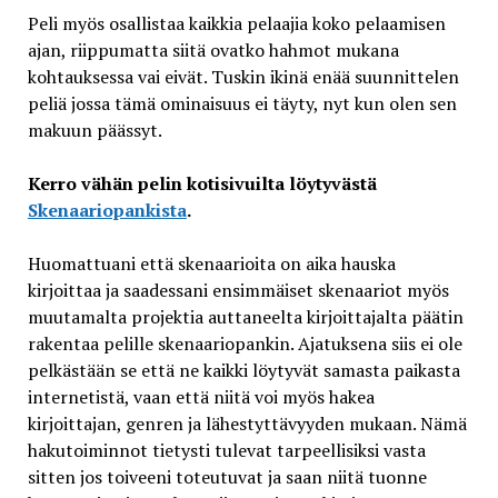
Peli myös osallistaa kaikkia pelaajia koko pelaamisen
ajan, riippumatta siitä ovatko hahmot mukana
kohtauksessa vai eivät. Tuskin ikinä enää suunnittelen
peliä jossa tämä ominaisuus ei täyty, nyt kun olen sen
makuun päässyt.
Kerro vähän pelin kotisivuilta löytyvästä
Skenaariopankista
.
Huomattuani että skenaarioita on aika hauska
kirjoittaa ja saadessani ensimmäiset skenaariot myös
muutamalta projektia auttaneelta kirjoittajalta päätin
rakentaa pelille skenaariopankin. Ajatuksena siis ei ole
pelkästään se että ne kaikki löytyvät samasta paikasta
internetistä, vaan että niitä voi myös hakea
kirjoittajan, genren ja lähestyttävyyden mukaan. Nämä
hakutoiminnot tietysti tulevat tarpeellisiksi vasta
sitten jos toiveeni toteutuvat ja saan niitä tuonne