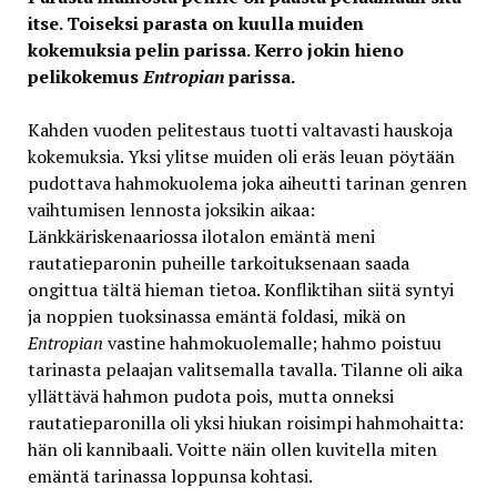
itse. Toiseksi parasta on kuulla muiden
kokemuksia pelin parissa. Kerro jokin hieno
pelikokemus
Entropian
parissa.
Kahden vuoden pelitestaus tuotti valtavasti hauskoja
kokemuksia. Yksi ylitse muiden oli eräs leuan pöytään
pudottava hahmokuolema joka aiheutti tarinan genren
vaihtumisen lennosta joksikin aikaa:
Länkkäriskenaariossa ilotalon emäntä meni
rautatieparonin puheille tarkoituksenaan saada
ongittua tältä hieman tietoa. Konfliktihan siitä syntyi
ja noppien tuoksinassa emäntä foldasi, mikä on
Entropian
vastine hahmokuolemalle; hahmo poistuu
tarinasta pelaajan valitsemalla tavalla. Tilanne oli aika
yllättävä hahmon pudota pois, mutta onneksi
rautatieparonilla oli yksi hiukan roisimpi hahmohaitta:
hän oli kannibaali. Voitte näin ollen kuvitella miten
emäntä tarinassa loppunsa kohtasi.