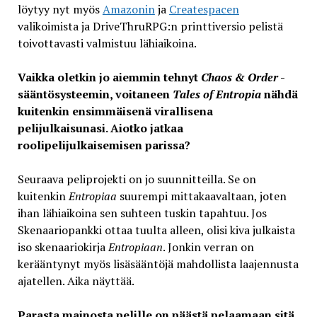
löytyy nyt myös
Amazonin
ja
Createspacen
valikoimista ja DriveThruRPG:n printtiversio pelistä
toivottavasti valmistuu lähiaikoina.
Vaikka oletkin jo aiemmin tehnyt
Chaos & Order
-
sääntösysteemin, voitaneen
Tales of Entropia
nähdä
kuitenkin ensimmäisenä virallisena
pelijulkaisunasi. Aiotko jatkaa
roolipelijulkaisemisen parissa?
Seuraava peliprojekti on jo suunnitteilla. Se on
kuitenkin
Entropiaa
suurempi mittakaavaltaan, joten
ihan lähiaikoina sen suhteen tuskin tapahtuu. Jos
Skenaariopankki ottaa tuulta alleen, olisi kiva julkaista
iso skenaariokirja
Entropiaan
. Jonkin verran on
kerääntynyt myös lisäsääntöjä mahdollista laajennusta
ajatellen. Aika näyttää.
Parasta mainosta pelille on päästä pelaamaan sitä