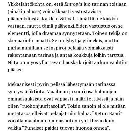
Ykköslähtökohta on, että
Entropia
luo tarinan toisiaan
(ainakin alussa) voimakkaasti vastustavista
päähenkilöistä. Kaikki eivät välttämättä ole kaikkia
vastaan, mutta tämä päähenkilöiden vastustus on se
elementti, jolla draamaa synnytetään. Toinen tekijä on
skenaarioformaatti. Se on lyhyt ja ytimekäs, mutta
parhaimmillaan se inspiroi pelaajia voimakkaasti
rakentamaan tarinaa ja antaa koukkuja joihin tarttua.
Niitä on myös yllättävän hauska kirjoittaa kun vauhtiin
pääsee.
Mekaanisesti pyrin pelissä lähestymään tarinassa
syntyvää fiktiota. Maailman ja suuri osa hahmojen
ominaisuuksista ovat vapaasti määritettävissä ja näin
ollen “ruohonjuuritasolla”. Toisin sanoin ei ole mitään
metatasoa elleivät pelaajat niin halua: “Retun Baari”
voi olla maailman ominaisuutena yhtä hyvin kuin
vaikka “Punaiset paidat tuovat huonoa onnea”.