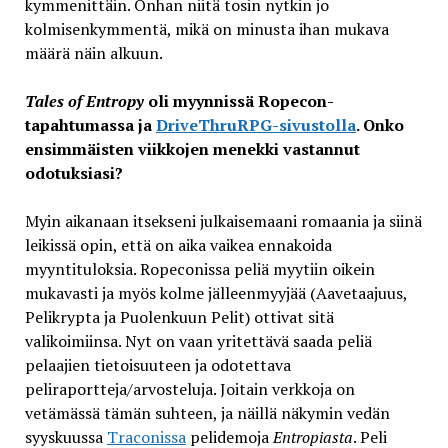
kymmenittäin. Onhan niitä tosin nytkin jo
kolmisenkymmentä, mikä on minusta ihan mukava
määrä näin alkuun.
Tales of Entropy
oli myynnissä Ropecon-
tapahtumassa ja
DriveThruRPG-sivustolla
. Onko
ensimmäisten viikkojen menekki vastannut
odotuksiasi?
Myin aikanaan itsekseni julkaisemaani romaania ja siinä
leikissä opin, että on aika vaikea ennakoida
myyntituloksia. Ropeconissa peliä myytiin oikein
mukavasti ja myös kolme jälleenmyyjää (Aavetaajuus,
Pelikrypta ja Puolenkuun Pelit) ottivat sitä
valikoimiinsa. Nyt on vaan yritettävä saada peliä
pelaajien tietoisuuteen ja odotettava
peliraportteja/arvosteluja. Joitain verkkoja on
vetämässä tämän suhteen, ja näillä näkymin vedän
syyskuussa
Traconissa
pelidemoja
Entropiasta
. Peli