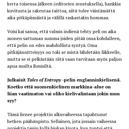
kerta toisensa jälkeen (editorien avustuksella), hankkia
kuvitusta ja rakentaa taittoa, siitä tulee väistämättä
aika pitkäpiimäistä ja välillä raskastakin hommaa.
Voisi kai sanoa, että valmis indienä tehty peli on aika
monen sattuman summa joiden pitää osua kohdalleen,
että pelin on edes mahdollista syntyä. Oma
pitkäjännitteisyys on toki se mistä lähdetään liikkeelle,
mutta se ei pelkästään riitä vaan tarvitaan myös paljon
apua muilta ihmisiltä.
Julkaisit
Tales of Entropy
-pelin englanninkielisenä.
Koetko että suomenkielinen markkina-alue on
liian vaatimaton vai oliko kielivalintaan jokin muu
syy?
Tämä lienee projektin alkuvaiheessa tapahtunut
hetken päähänpisto. Sellainen, jota jossain vaiheessa
projektia taisin kyllä hiukan kirota, kun tuntui että