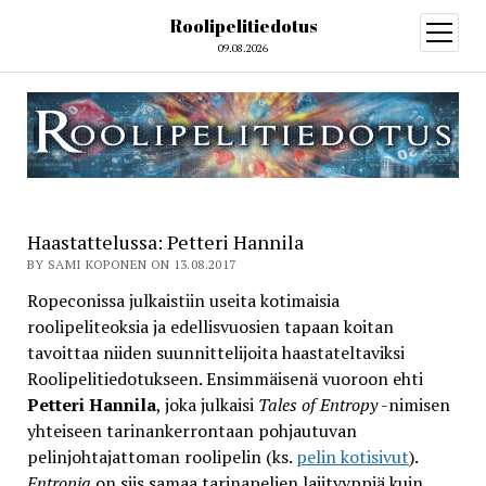
Roolipelitiedotus
open
menu
09.08.2026
Haastattelussa: Petteri Hannila
BY SAMI KOPONEN ON 13.08.2017
Ropeconissa julkaistiin useita kotimaisia
roolipeliteoksia ja edellisvuosien tapaan koitan
tavoittaa niiden suunnittelijoita haastateltaviksi
Roolipelitiedotukseen. Ensimmäisenä vuoroon ehti
Petteri Hannila
, joka julkaisi
Tales of Entropy
-nimisen
yhteiseen tarinankerrontaan pohjautuvan
pelinjohtajattoman roolipelin (ks.
pelin kotisivut
).
Entropia
on siis samaa tarinapelien lajityyppiä kuin