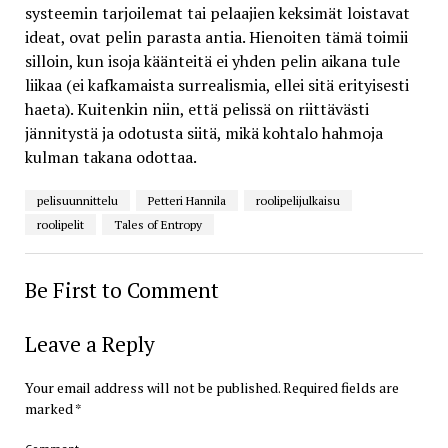
systeemin tarjoilemat tai pelaajien keksimät loistavat
ideat, ovat pelin parasta antia. Hienoiten tämä toimii
silloin, kun isoja käänteitä ei yhden pelin aikana tule
liikaa (ei kafkamaista surrealismia, ellei sitä erityisesti
haeta). Kuitenkin niin, että pelissä on riittävästi
jännitystä ja odotusta siitä, mikä kohtalo hahmoja
kulman takana odottaa.
pelisuunnittelu
Petteri Hannila
roolipelijulkaisu
roolipelit
Tales of Entropy
Be First to Comment
Leave a Reply
Your email address will not be published.
Required fields are
marked
*