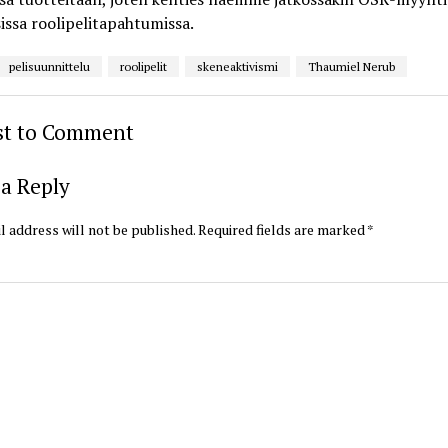
issa roolipelitapahtumissa.
pelisuunnittelu
roolipelit
skeneaktivismi
Thaumiel Nerub
rst to Comment
a Reply
l address will not be published.
Required fields are marked
*