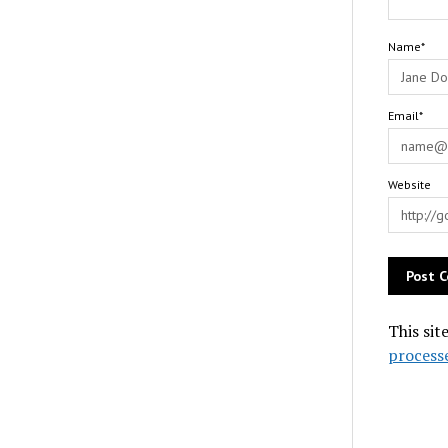
Name*
Email*
Website
This sit
process