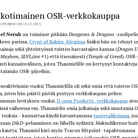
 kotimainen OSR-verkkokauppa
OPONEN ON 10.12.2015
el Nerub
on toiminut pitkään
Dungeons & Dragons
-roolipeli
kkeen parissa.
Crypt of Rabies -bloginsa
lisäksi hän on tehnyt u
aisuja sekä yhteistyössä toisten harrastajien kanssa (
Dragon U
 Mayhem
,
SLVLzine
#1) että itsenäisesti (
Temple of Greed
). OSR
sti kansainvälinen, joten Thaumielille on kertynyt kontaktej
talaisiin OSR-piireihin.
eaktivismin vuoksi Thaumielilla oli sekä omia että toisten O
ja, joten hän päätti pistää pystyyn verkkokaupan pelien
amman levityksen vuoksi.
D-oom Products -verkkokaupan
sivu
ässä vaiheessa em. Thaumielin omia julkaisuja sekä muutamia 
n teoksia – kannattaa käydä katsastamassa
tuotevalikoimaa
, jo
unnan
D&D
-pelaaminen on lähellä sydäntä. Maksuliikenne hoi
n kautta. Thaumiel kävi myös Tracon Hitpoint -tapahtumassa
ä tuotteitaan, joten kenties näemme jatkossakin OSR-myynt