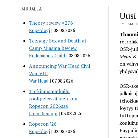
MUUALLA
Uusi
Theory review #276
BY SAMI K
Ropeblogi
08.08.2026
Thaumi
Teenage Sex and Death at
retrolii
Camp Miasma Review
OSR-julk
Redemund's Guild
08.08.2026
Mead &
on vahva
Announcing War Head Civil
yhdysval
War VIII
War Head
07.08.2026
OSR-sken
Tutkimusmatkailu
julkaisu
roolipeleissä luentoni
tehokka
Ropecon 2026ssä
löytyy t
Janne Kemppi
03.08.2026
tuttuje
kouluk
Ropecon ’26
Paypali
Ropeblogi
02.08.2026
myymäss