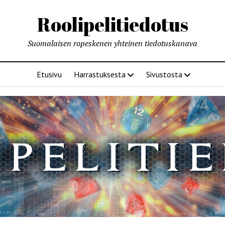
Roolipelitiedotus
Suomalaisen ropeskenen yhteinen tiedotuskanava
Etusivu
Harrastuksesta
Sivustosta