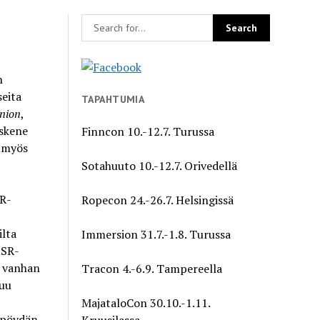
n
seita
TAPAHTUMIA
nion
,
-skene
Finncon 10.-12.7. Turussa
a myös
Sotahuuto 10.-12.7. Orivedellä
SR-
Ropecon 24.-26.7. Helsingissä
ilta
Immersion 31.7.-1.8. Turussa
OSR-
s vanhan
Tracon 4.-6.9. Tampereella
tuu
MajataloCon 30.10.-1.11.
ipöydän
Kruusilassa