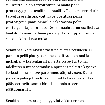
suunnittelija on tarkoittanut. Samalla pelin
prototyyppi jää semifinaaliraadille. Tapaamiseen ei ole
tarvetta osallistua, voit myös postittaa pelisi
prototyypin päätuomarille, joka vastaa pelin
esittelystä tapahtumassa. Semifinaaliraatiin osallistuva
henkilö, tämän perheen jäsen, yhtiökumppani tms. ei
saa olla kilpailussa mukana.
Semifinaalikarsinnassa raati pelauttaa toisilleen 12
parasta peliä pisteyttäen ne edellisvuoden mallia
mukaillen – kuitenkin siten, että pisteytys toimii
mielipiteen muodostamisen apuna ja peleistä käytävä
keskustelu ratkaisee paremmuusjärjestyksen. Kuusi
parasta peliä jatkaa finaaliin, mutta kaikki karsintaan
päässeet pelit saavat kirjallisen palautteen
päätuomarilta.
Semifinaalikarsinta päättyy viisi viikkoa ennen