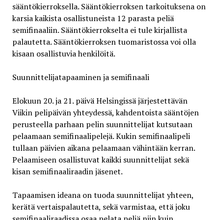
sääntökierroksella. Sääntökierroksen tarkoituksena on
karsia kaikista osallistuneista 12 parasta peliä
semifinaaliin. Sääntökierrokselta ei tule kirjallista
palautetta. Sääntökierroksen tuomaristossa voi olla
kisaan osallistuvia henkilöitä.
Suunnittelijatapaaminen ja semifinaali
Elokuun 20. ja 21. päivä Helsingissä järjestettävän
Viikin pelipäivän yhteydessä, kahdentoista sääntöjen
perusteella parhaan pelin suunnittelijat kutsutaan
pelaamaan semifinaalipelejä. Kukin semifinaalipeli
tullaan päivien aikana pelaamaan vähintään kerran.
Pelaamiseen osallistuvat kaikki suunnittelijat sekä
kisan semifinaaliraadin jäsenet.
Tapaamisen ideana on tuoda suunnittelijat yhteen,
kerätä vertaispalautetta, sekä varmistaa, että joku
semifinaaliraadissa osaa pelata peliä niin kuin