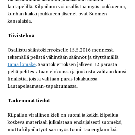
lautapelillä. Kilpailuun voi osallistua myös joukkueena,
kunhan kaikki joukkueen jäsenet ovat Suomen
kansalaisia.
Tiivistelmä
Osallistu sääntökierrokselle 15.5.2016 mennessä
tekemällä pelistä vähintään säännöt ja täyttämällä
tämä lomake
. Sääntökierroksen jälkeen 12 parasta
peliä pelitestataan elokuussa ja joukosta valitaan kuusi
finalistia, joista valitaan paras lokakuussa
Lautapelaamaan-tapahtumassa.
Tarkemmat tiedot
Kilpailun virallinen kieli on suomi ja kaikki kilpailua
koskeva materiaali julkaistaan ensisijaisesti suomeksi,
mutta kilpailutyöt saa myös toimittaa englanniksi.