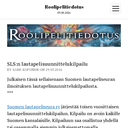
Roolipelitiedotus
open
menu
09.08.2026
SLS:n lautapelisuunnittelukilpailu
BY SAMI KOPONEN ON 29.03.2016
Julkaisen tässä sellaisenaan Suomen lautapeliseuran
ilmoituksen lautapelisuunnittelukilpailusta.
***
Suomen lautapeliseura ry
järjestää toisen vuosittaisen
lautapelisuunnittelukilpailun. Kilpailu on avoin kaikille
Suomen kansalaisille. Kilpailuun saa osallistua yhdellä
tai useammalla aiemmin julkaisemattomalla