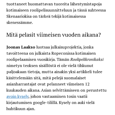
tuottaneet huomattavan tuoreita lähestymistapoja
kotimaiseen roolipelisuunnitteluun ja tässä suhteessa
Skenaariokisa on tärkeä tekijä kotimaisessa
skenessämme.
Mitä pelasit viimeisen vuoden aikana?
Joonas Laakso
luotsaa julkaisuprojektia, jonka
tavoitteena on julkaista Ropeconissa kotimaisen
roolipelaamisen vuosikirja. Tämän
Roolipelikronikaksi
nimetyn teoksen sisällöstä ei ole vielä tihkunut
paljoakaan tietoja, mutta ainakin yksi artikkeli tulee
käsittelemään sitä, mitä pelejä suomalaiset
asianharrastajat ovat pelanneet viimeisen 12
kuukauden aikana. Asian selvittämiseen on perustettu
avoin kysely
, johon vastaaminen tosin vaatii
kirjautumisen google-tilillä. Kysely on auki vielä
huhtikuun ajan.