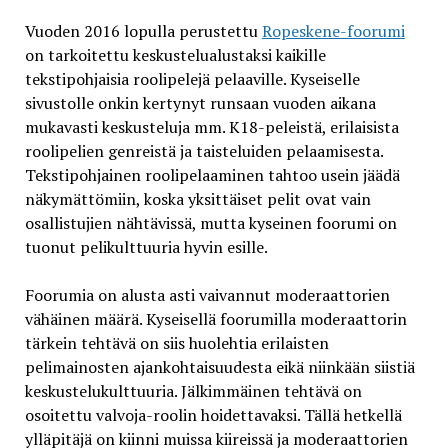
Vuoden 2016 lopulla perustettu
Ropeskene-foorumi
on tarkoitettu keskustelualustaksi kaikille
tekstipohjaisia roolipelejä pelaaville. Kyseiselle
sivustolle onkin kertynyt runsaan vuoden aikana
mukavasti keskusteluja mm. K18-peleistä, erilaisista
roolipelien genreistä ja taisteluiden pelaamisesta.
Tekstipohjainen roolipelaaminen tahtoo usein jäädä
näkymättömiin, koska yksittäiset pelit ovat vain
osallistujien nähtävissä, mutta kyseinen foorumi on
tuonut pelikulttuuria hyvin esille.
Foorumia on alusta asti vaivannut moderaattorien
vähäinen määrä. Kyseisellä foorumilla moderaattorin
tärkein tehtävä on siis huolehtia erilaisten
pelimainosten ajankohtaisuudesta eikä niinkään siistiä
keskustelukulttuuria. Jälkimmäinen tehtävä on
osoitettu valvoja-roolin hoidettavaksi. Tällä hetkellä
ylläpitäjä on kiinni muissa kiireissä ja moderaattorien