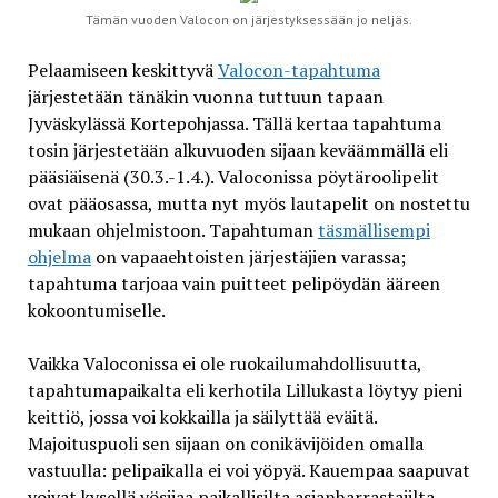
Tämän vuoden Valocon on järjestyksessään jo neljäs.
Pelaamiseen keskittyvä
Valocon-tapahtuma
järjestetään tänäkin vuonna tuttuun tapaan
Jyväskylässä Kortepohjassa. Tällä kertaa tapahtuma
tosin järjestetään alkuvuoden sijaan keväämmällä eli
pääsiäisenä (30.3.-1.4.). Valoconissa pöytäroolipelit
ovat pääosassa, mutta nyt myös lautapelit on nostettu
mukaan ohjelmistoon. Tapahtuman
täsmällisempi
ohjelma
on vapaaehtoisten järjestäjien varassa;
tapahtuma tarjoaa vain puitteet pelipöydän ääreen
kokoontumiselle.
Vaikka Valoconissa ei ole ruokailumahdollisuutta,
tapahtumapaikalta eli kerhotila Lillukasta löytyy pieni
keittiö, jossa voi kokkailla ja säilyttää eväitä.
Majoituspuoli sen sijaan on conikävijöiden omalla
vastuulla: pelipaikalla ei voi yöpyä. Kauempaa saapuvat
voivat kysellä yösijaa paikallisilta asianharrastajilta