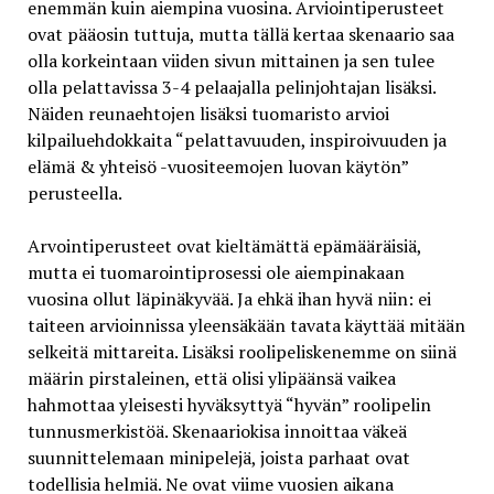
enemmän kuin aiempina vuosina. Arviointiperusteet
ovat pääosin tuttuja, mutta tällä kertaa skenaario saa
olla korkeintaan viiden sivun mittainen ja sen tulee
olla pelattavissa 3-4 pelaajalla pelinjohtajan lisäksi.
Näiden reunaehtojen lisäksi tuomaristo arvioi
kilpailuehdokkaita “pelattavuuden, inspiroivuuden ja
elämä & yhteisö -vuositeemojen luovan käytön”
perusteella.
Arvointiperusteet ovat kieltämättä epämääräisiä,
mutta ei tuomarointiprosessi ole aiempinakaan
vuosina ollut läpinäkyvää. Ja ehkä ihan hyvä niin: ei
taiteen arvioinnissa yleensäkään tavata käyttää mitään
selkeitä mittareita. Lisäksi roolipeliskenemme on siinä
määrin pirstaleinen, että olisi ylipäänsä vaikea
hahmottaa yleisesti hyväksyttyä “hyvän” roolipelin
tunnusmerkistöä. Skenaariokisa innoittaa väkeä
suunnittelemaan minipelejä, joista parhaat ovat
todellisia helmiä. Ne ovat viime vuosien aikana