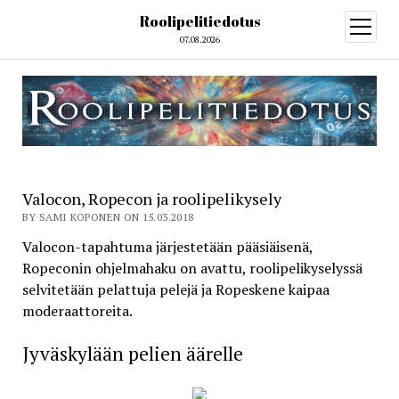
Roolipelitiedotus
open
menu
07.08.2026
Valocon, Ropecon ja roolipelikysely
BY SAMI KOPONEN ON 15.03.2018
Valocon-tapahtuma järjestetään pääsiäisenä,
Ropeconin ohjelmahaku on avattu, roolipelikyselyssä
selvitetään pelattuja pelejä ja Ropeskene kaipaa
moderaattoreita.
Jyväskylään pelien äärelle