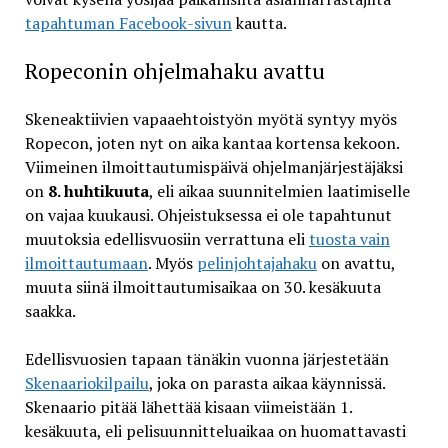
tapahtuman Facebook-sivun
kautta.
Ropeconin ohjelmahaku avattu
Skeneaktiivien vapaaehtoistyön myötä syntyy myös
Ropecon, joten nyt on aika kantaa kortensa kekoon.
Viimeinen ilmoittautumispäivä ohjelmanjärjestäjäksi
on
8. huhtikuuta
, eli aikaa suunnitelmien laatimiselle
on vajaa kuukausi. Ohjeistuksessa ei ole tapahtunut
muutoksia edellisvuosiin verrattuna eli
tuosta vain
ilmoittautumaan
. Myös
pelinjohtajahaku
on avattu,
muuta siinä ilmoittautumisaikaa on 30. kesäkuuta
saakka.
Edellisvuosien tapaan tänäkin vuonna järjestetään
Skenaariokilpailu
, joka on parasta aikaa käynnissä.
Skenaario pitää lähettää kisaan viimeistään 1.
kesäkuuta, eli pelisuunnitteluaikaa on huomattavasti