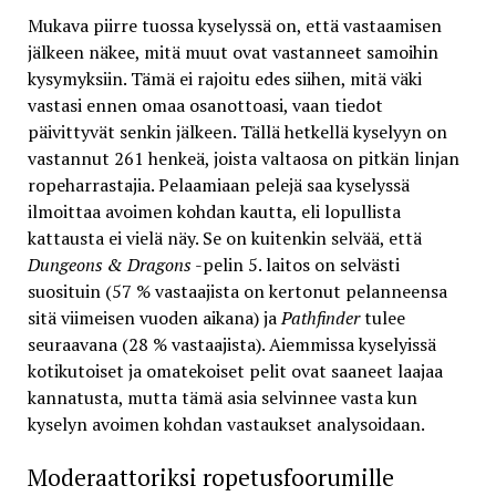
Mukava piirre tuossa kyselyssä on, että vastaamisen
jälkeen näkee, mitä muut ovat vastanneet samoihin
kysymyksiin. Tämä ei rajoitu edes siihen, mitä väki
vastasi ennen omaa osanottoasi, vaan tiedot
päivittyvät senkin jälkeen. Tällä hetkellä kyselyyn on
vastannut 261 henkeä, joista valtaosa on pitkän linjan
ropeharrastajia. Pelaamiaan pelejä saa kyselyssä
ilmoittaa avoimen kohdan kautta, eli lopullista
kattausta ei vielä näy. Se on kuitenkin selvää, että
Dungeons & Dragons
-pelin 5. laitos on selvästi
suosituin (57 % vastaajista on kertonut pelanneensa
sitä viimeisen vuoden aikana) ja
Pathfinder
tulee
seuraavana (28 % vastaajista). Aiemmissa kyselyissä
kotikutoiset ja omatekoiset pelit ovat saaneet laajaa
kannatusta, mutta tämä asia selvinnee vasta kun
kyselyn avoimen kohdan vastaukset analysoidaan.
Moderaattoriksi ropetusfoorumille