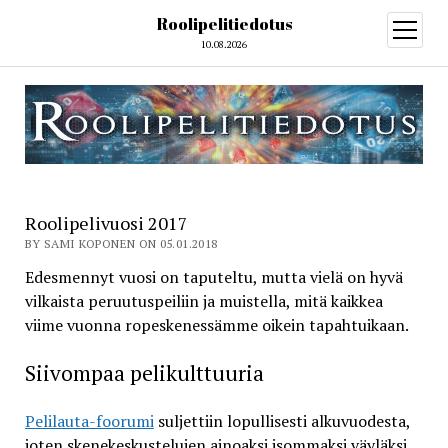
Roolipelitiedotus
open
menu
10.08.2026
Roolipelivuosi 2017
BY SAMI KOPONEN ON 05.01.2018
Edesmennyt vuosi on taputeltu, mutta vielä on hyvä
vilkaista peruutuspeiliin ja muistella, mitä kaikkea
viime vuonna ropeskenessämme oikein tapahtuikaan.
Siivompaa pelikulttuuria
Pelilauta-foorumi
suljettiin lopullisesti alkuvuodesta,
joten skenekeskustelujen ainoaksi isommaksi väyläksi