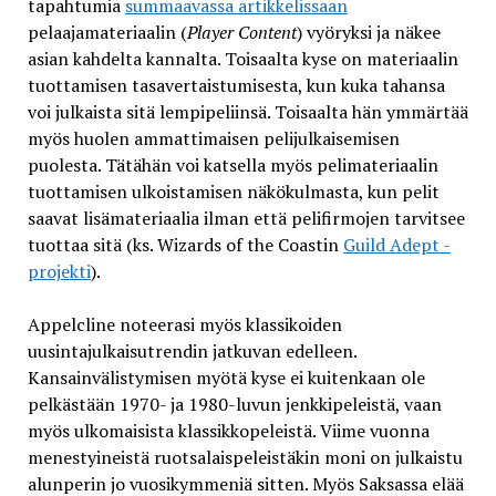
tapahtumia
summaavassa artikkelissaan
pelaajamateriaalin (
Player Content
) vyöryksi ja näkee
asian kahdelta kannalta. Toisaalta kyse on materiaalin
tuottamisen tasavertaistumisesta, kun kuka tahansa
voi julkaista sitä lempipeliinsä. Toisaalta hän ymmärtää
myös huolen ammattimaisen pelijulkaisemisen
puolesta. Tätähän voi katsella myös pelimateriaalin
tuottamisen ulkoistamisen näkökulmasta, kun pelit
saavat lisämateriaalia ilman että pelifirmojen tarvitsee
tuottaa sitä (ks. Wizards of the Coastin
Guild Adept -
projekti
).
Appelcline noteerasi myös klassikoiden
uusintajulkaisutrendin jatkuvan edelleen.
Kansainvälistymisen myötä kyse ei kuitenkaan ole
pelkästään 1970- ja 1980-luvun jenkkipeleistä, vaan
myös ulkomaisista klassikkopeleistä. Viime vuonna
menestyineistä ruotsalaispeleistäkin moni on julkaistu
alunperin jo vuosikymmeniä sitten. Myös Saksassa elää