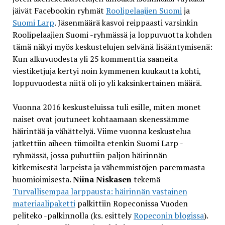
jäivät Facebookin ryhmät
Roolipelaajien Suomi
ja
Suomi Larp
. Jäsenmäärä kasvoi reippaasti varsinkin
Roolipelaajien Suomi -ryhmässä ja loppuvuotta kohden
tämä näkyi myös keskustelujen selvänä lisääntymisenä:
Kun alkuvuodesta yli 25 kommenttia saaneita
viestiketjuja kertyi noin kymmenen kuukautta kohti,
loppuvuodesta niitä oli jo yli kaksinkertainen määrä.
Vuonna 2016 keskusteluissa tuli esille, miten monet
naiset ovat joutuneet kohtaamaan skenessämme
häirintää ja vähättelyä. Viime vuonna keskustelua
jatkettiin aiheen tiimoilta etenkin Suomi Larp -
ryhmässä, jossa puhuttiin paljon häirinnän
kitkemisestä larpeista ja vähemmistöjen paremmasta
huomioimisesta.
Niina Niskasen
tekemä
Turvallisempaa larppausta: häirinnän vastainen
materiaalipaketti
palkittiin Ropeconissa Vuoden
peliteko -palkinnolla (ks. esittely
Ropeconin blogissa
).