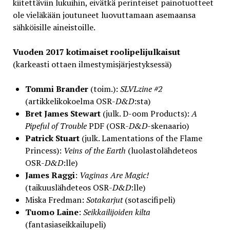
kiitettäviin lukuihin, eivätkä perinteiset painotuotteet
ole vieläkään joutuneet luovuttamaan asemaansa
sähköisille aineistoille.
Vuoden 2017 kotimaiset roolipelijulkaisut
(karkeasti ottaen ilmestymisjärjestyksessä)
Tommi Brander
(toim.):
SLVLzine #2
(artikkelikokoelma OSR-
D&D
:sta)
Bret James Stewart
(julk. D-oom Products):
A
Pipeful of Trouble
PDF (OSR-
D&D
-skenaario)
Patrick Stuart
(julk. Lamentations of the Flame
Princess):
Veins of the Earth
(luolastolähdeteos
OSR-
D&D
:lle)
James Raggi
:
Vaginas Are Magic!
(taikuuslähdeteos OSR-
D&D
:lle)
Miska Fredman:
Sotakarjut
(sotascifipeli)
Tuomo Laine
:
Seikkailijoiden kilta
(fantasiaseikkailupeli)