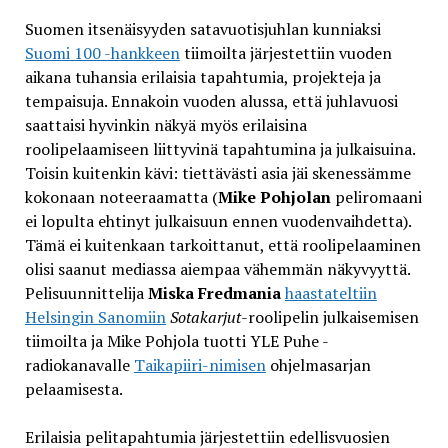
Suomen itsenäisyyden satavuotisjuhlan kunniaksi
Suomi 100 -hankkeen
tiimoilta järjestettiin vuoden
aikana tuhansia erilaisia tapahtumia, projekteja ja
tempaisuja. Ennakoin vuoden alussa, että juhlavuosi
saattaisi hyvinkin näkyä myös erilaisina
roolipelaamiseen liittyvinä tapahtumina ja julkaisuina.
Toisin kuitenkin kävi: tiettävästi asia jäi skenessämme
kokonaan noteeraamatta (
Mike Pohjolan
peliromaani
ei lopulta ehtinyt julkaisuun ennen vuodenvaihdetta).
Tämä ei kuitenkaan tarkoittanut, että roolipelaaminen
olisi saanut mediassa aiempaa vähemmän näkyvyyttä.
Pelisuunnittelija
Miska Fredmania
haastateltiin
Helsingin Sanomiin
Sotakarjut
-roolipelin julkaisemisen
tiimoilta ja Mike Pohjola tuotti YLE Puhe -
radiokanavalle
Taikapiiri-nimisen
ohjelmasarjan
pelaamisesta.
Erilaisia pelitapahtumia järjestettiin edellisvuosien