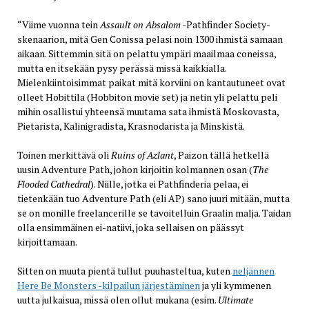
“Viime vuonna tein
Assault on Absalom
-Pathfinder Society-
skenaarion, mitä Gen Conissa pelasi noin 1300 ihmistä samaan
aikaan. Sittemmin sitä on pelattu ympäri maailmaa coneissa,
mutta en itsekään pysy perässä missä kaikkialla.
Mielenkiintoisimmat paikat mitä korviini on kantautuneet ovat
olleet Hobittila (Hobbiton movie set) ja netin yli pelattu peli
mihin osallistui yhteensä muutama sata ihmistä Moskovasta,
Pietarista, Kalinigradista, Krasnodarista ja Minskistä.
Toinen merkittävä oli
Ruins of Azlant
, Paizon tällä hetkellä
uusin Adventure Path, johon kirjoitin kolmannen osan (
The
Flooded Cathedral
). Niille, jotka ei Pathfinderia pelaa, ei
tietenkään tuo Adventure Path (eli AP) sano juuri mitään, mutta
se on monille freelancerille se tavoitelluin Graalin malja. Taidan
olla ensimmäinen ei-natiivi, joka sellaisen on päässyt
kirjoittamaan.
Sitten on muuta pientä tullut puuhasteltua, kuten
neljännen
Here Be Monsters -kilpailun järjestäminen
ja yli kymmenen
uutta julkaisua, missä olen ollut mukana (esim.
Ultimate