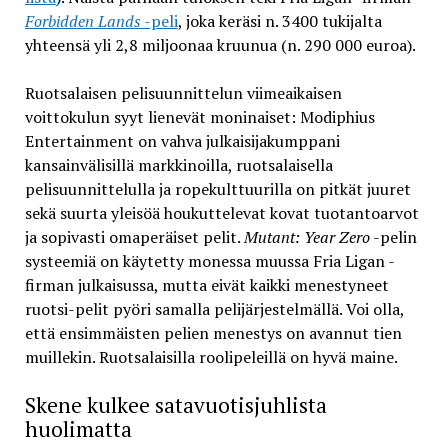
Forbidden Lands
-peli
, joka keräsi n. 3400 tukijalta
yhteensä yli 2,8 miljoonaa kruunua (n. 290 000 euroa).
Ruotsalaisen pelisuunnittelun viimeaikaisen
voittokulun syyt lienevät moninaiset: Modiphius
Entertainment on vahva julkaisijakumppani
kansainvälisillä markkinoilla, ruotsalaisella
pelisuunnittelulla ja ropekulttuurilla on pitkät juuret
sekä suurta yleisöä houkuttelevat kovat tuotantoarvot
ja sopivasti omaperäiset pelit.
Mutant: Year Zero
-pelin
systeemiä on käytetty monessa muussa Fria Ligan -
firman julkaisussa, mutta eivät kaikki menestyneet
ruotsi-pelit pyöri samalla pelijärjestelmällä. Voi olla,
että ensimmäisten pelien menestys on avannut tien
muillekin. Ruotsalaisilla roolipeleillä on hyvä maine.
Skene kulkee satavuotisjuhlista
huolimatta