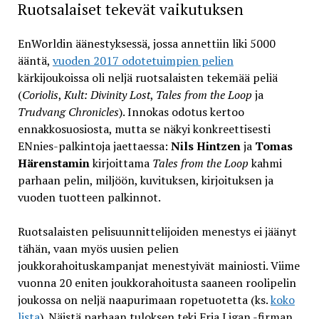
Ruotsalaiset tekevät vaikutuksen
EnWorldin äänestyksessä, jossa annettiin liki 5000
ääntä,
vuoden 2017 odotetuimpien pelien
kärkijoukoissa oli neljä ruotsalaisten tekemää peliä
(
Coriolis
,
Kult: Divinity Lost
,
Tales from the Loop
ja
Trudvang Chronicles
). Innokas odotus kertoo
ennakkosuosiosta, mutta se näkyi konkreettisesti
ENnies-palkintoja jaettaessa:
Nils Hintzen
ja
Tomas
Härenstamin
kirjoittama
Tales from the Loop
kahmi
parhaan pelin, miljöön, kuvituksen, kirjoituksen ja
vuoden tuotteen palkinnot.
Ruotsalaisten pelisuunnittelijoiden menestys ei jäänyt
tähän, vaan myös uusien pelien
joukkorahoituskampanjat menestyivät mainiosti. Viime
vuonna 20 eniten joukkorahoitusta saaneen roolipelin
joukossa on neljä naapurimaan ropetuotetta (ks.
koko
lista
). Näistä parhaan tuloksen teki Fria Ligan -firman