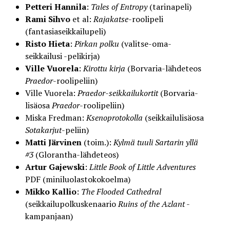
Petteri Hannila
:
Tales of Entropy
(tarinapeli)
Rami Sihvo
et al:
Rajakatse
-roolipeli
(fantasiaseikkailupeli)
Risto Hieta
:
Pirkan polku
(valitse-oma-
seikkailusi -pelikirja)
Ville Vuorela
:
Kirottu kirja
(Borvaria-lähdeteos
Praedor
-roolipeliin)
Ville Vuorela:
Praedor-seikkailukortit
(Borvaria-
lisäosa
Praedor
-roolipeliin)
Miska Fredman:
Ksenoprotokolla
(seikkailulisäosa
Sotakarjut
-peliin)
Matti Järvinen
(toim.):
Kylmä tuuli Sartarin yllä
#3
(Glorantha-lähdeteos)
Artur Gajewski
:
Little Book of Little Adventures
PDF (miniluolastokokoelma)
Mikko Kallio
:
The Flooded Cathedral
(seikkailupolkuskenaario
Ruins of the Azlant
-
kampanjaan)