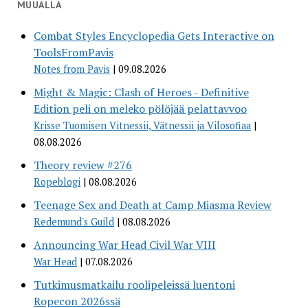
MUUALLA
Combat Styles Encyclopedia Gets Interactive on
ToolsFromPavis
Notes from Pavis
09.08.2026
Might & Magic: Clash of Heroes - Definitive
Edition peli on meleko pölöjää pelattavvoo
Krisse Tuomisen Vitnessii, Vätnessii ja Vilosofiaa
08.08.2026
Theory review #276
Ropeblogi
08.08.2026
Teenage Sex and Death at Camp Miasma Review
Redemund's Guild
08.08.2026
Announcing War Head Civil War VIII
War Head
07.08.2026
Tutkimusmatkailu roolipeleissä luentoni
Ropecon 2026ssä