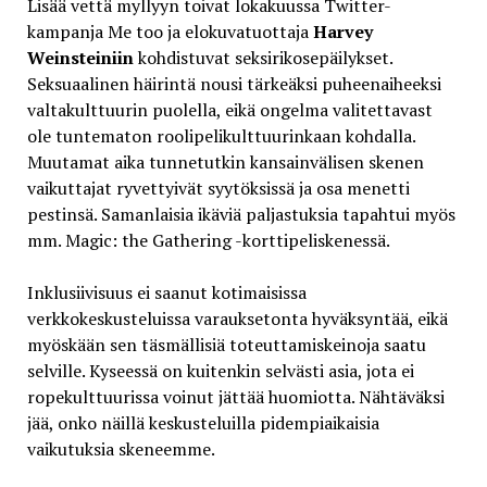
Lisää vettä myllyyn toivat lokakuussa Twitter-
kampanja Me too ja elokuvatuottaja
Harvey
Weinsteiniin
kohdistuvat seksirikosepäilykset.
Seksuaalinen häirintä nousi tärkeäksi puheenaiheeksi
valtakulttuurin puolella, eikä ongelma valitettavast
ole tuntematon roolipelikulttuurinkaan kohdalla.
Muutamat aika tunnetutkin kansainvälisen skenen
vaikuttajat ryvettyivät syytöksissä ja osa menetti
pestinsä. Samanlaisia ikäviä paljastuksia tapahtui myös
mm. Magic: the Gathering -korttipeliskenessä.
Inklusiivisuus ei saanut kotimaisissa
verkkokeskusteluissa varauksetonta hyväksyntää, eikä
myöskään sen täsmällisiä toteuttamiskeinoja saatu
selville. Kyseessä on kuitenkin selvästi asia, jota ei
ropekulttuurissa voinut jättää huomiotta. Nähtäväksi
jää, onko näillä keskusteluilla pidempiaikaisia
vaikutuksia skeneemme.