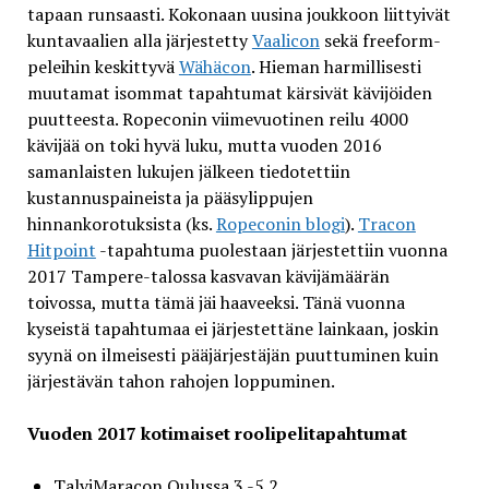
tapaan runsaasti. Kokonaan uusina joukkoon liittyivät
kuntavaalien alla järjestetty
Vaalicon
sekä freeform-
peleihin keskittyvä
Wähäcon
. Hieman harmillisesti
muutamat isommat tapahtumat kärsivät kävijöiden
puutteesta. Ropeconin viimevuotinen reilu 4000
kävijää on toki hyvä luku, mutta vuoden 2016
samanlaisten lukujen jälkeen tiedotettiin
kustannuspaineista ja pääsylippujen
hinnankorotuksista (ks.
Ropeconin blogi
).
Tracon
Hitpoint
-tapahtuma puolestaan järjestettiin vuonna
2017 Tampere-talossa kasvavan kävijämäärän
toivossa, mutta tämä jäi haaveeksi. Tänä vuonna
kyseistä tapahtumaa ei järjestettäne lainkaan, joskin
syynä on ilmeisesti pääjärjestäjän puuttuminen kuin
järjestävän tahon rahojen loppuminen.
Vuoden 2017 kotimaiset roolipelitapahtumat
TalviMaracon Oulussa 3.-5.2.