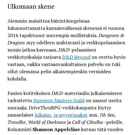
Ulkomaan skene
Aiemmin mainittua häirintäongelmaa
lukuunottamatta kansainvälisessä skenessä ei vuonna
2016 tapahtunut suurempia mullistuksia.
Dungeons &
Dragons
myy edelleen mahtavasti ja verkkopelaamisen
suosio jatkaa kasvuaan.
D&D
-pelaamisen
verkkotyökaluja tarjoava
D&D Beyond
on otettu hyvin
vastaan, vaikka vastaanvankaltainen palvelu on toki
ollut olemassa pelin aikaisempienkin versioiden
kohdalla.
Fanien kotitekoisen
D&D
-materiaalin julkaisemiseen
tarkoitettu
Dungeon Masters Guild
on saanut useita
seuraajia. DriveThruRPG-verkkokaupasta löytyy
samanlaiset
julkaisu- ja myyntipaikat
mm.
7th Sea
,
Traveller
,
World of Darkness
ja
Call of Cthulhu
-peleille.
Kolumnisti
Shannon Appelcline
kutsuu tätä vuoden