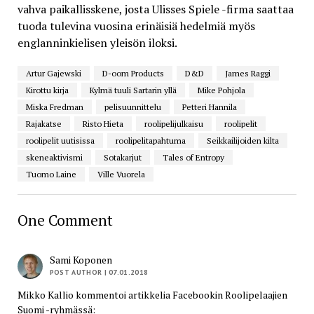
vahva paikallisskene, josta Ulisses Spiele -firma saattaa
tuoda tulevina vuosina erinäisiä hedelmiä myös
englanninkielisen yleisön iloksi.
Artur Gajewski
D-oom Products
D&D
James Raggi
Kirottu kirja
Kylmä tuuli Sartarin yllä
Mike Pohjola
Miska Fredman
pelisuunnittelu
Petteri Hannila
Rajakatse
Risto Hieta
roolipelijulkaisu
roolipelit
roolipelit uutisissa
roolipelitapahtuma
Seikkailijoiden kilta
skeneaktivismi
Sotakarjut
Tales of Entropy
Tuomo Laine
Ville Vuorela
One Comment
Sami Koponen
POST AUTHOR
| 07.01.2018
Mikko Kallio kommentoi artikkelia Facebookin Roolipelaajien
Suomi -ryhmässä: