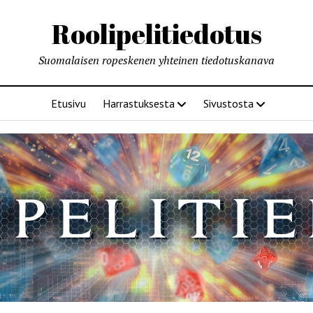
Roolipelitiedotus
Suomalaisen ropeskenen yhteinen tiedotuskanava
Etusivu
Harrastuksesta
Sivustosta