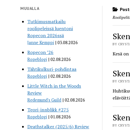
MUUALLA
Posts
Roolipelit
Tutkimusmatkailu
roolipeleissä luentoni
Sken
Ropecon 2026ssä
Janne Kemppi
03.08.2026
BY CRYSTA
Ropecon ’26
Kesä on 
Ropeblogi
02.08.2026
Tähtikulkuri-pohdintaa
Sken
Ropeblogi
02.08.2026
BY CRYSTA
Little Witch in the Woods
Huhtikuu
Review
elävöitt
Redemund's Guild
02.08.2026
Teori-innblikk #275
Sken
Ropeblogi
01.08.2026
BY CRYSTA
Deathstalker (2025/6) Review