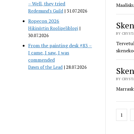
– Well, they tried
Maalisku
Redemund's Guild
31.07.2026
Ropecon 2026
Sken
Hikinörtin Roolipeliblogi
BY CRYSTA
30.07.2026
Tervetul
From the painting desk #83 –
skeneko
I came, I saw, I was
commended
Dawn of the Lead
28.07.2026
Sken
BY CRYSTA
Marrasku
Posts
1
pagin