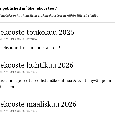
 published in “Skenekoosteet”
iedotuksen kuukausittaiset skenekoosteet ja niihin liittyvä sisältö
ekooste toukokuu 2026
L NYLUND ON 03.07.2026
pelisuunnittelijan parasta aikaa!
ekooste huhtikuu 2026
L NYLUND ON 22.05.2026
ssa mm. poikkitaiteellista näkökulmaa & eväitä hyvän pelin
ämiseen.
ekooste maaliskuu 2026
L NYLUND ON 22.05.2026