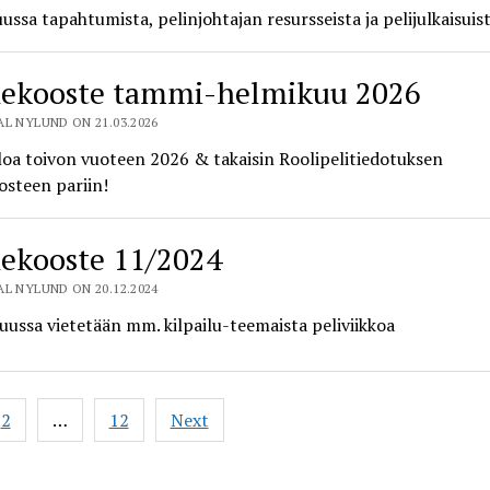
ussa tapahtumista, pelinjohtajan resursseista ja pelijulkaisuist
ekooste tammi-helmikuu 2026
L NYLUND ON 21.03.2026
oa toivon vuoteen 2026 & takaisin Roolipelitiedotuksen
osteen pariin!
ekooste 11/2024
L NYLUND ON 20.12.2024
ussa vietetään mm. kilpailu-teemaista peliviikkoa
2
…
12
Next
ation