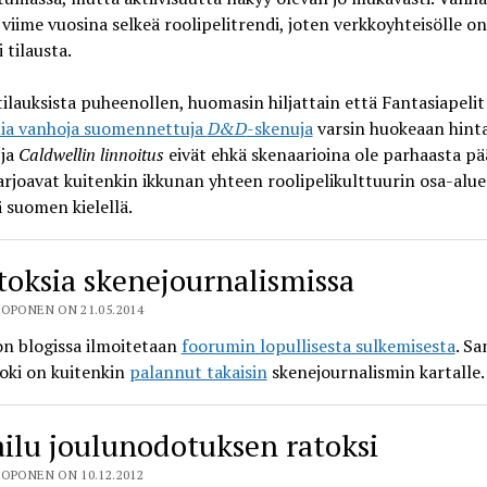
 viime vuosina selkeä roolipelitrendi, joten verkkoyhteisölle on
 tilausta.
tilauksista puheenollen, huomasin hiljattain että Fantasiapeli
a vanhoja suomennettuja
D&D
-skenuja
varsin huokeaan hint
ja
Caldwellin linnoitus
eivät ehkä skenaarioina ole parhaasta pä
rjoavat kuitenkin ikkunan yhteen roolipelikulttuurin osa-alu
ä suomen kielellä.
oksia skenejournalismissa
OPONEN ON 21.05.2014
on blogissa ilmoitetaan
foorumin lopullisesta sulkemisesta
. S
oki on kuitenkin
palannut takaisin
skenejournalismin kartalle.
ailu joulunodotuksen ratoksi
OPONEN ON 10.12.2012