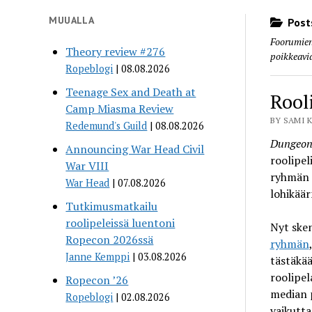
MUUALLA
Posts
Foorumien 
Theory review #276
poikkeavi
Ropeblogi
08.08.2026
Teenage Sex and Death at
Rool
Camp Miasma Review
BY SAMI K
Redemund's Guild
08.08.2026
Dungeon
Announcing War Head Civil
roolipel
War VIII
ryhmän 
War Head
07.08.2026
lohikäär
Tutkimusmatkailu
roolipeleissä luentoni
Nyt sken
Ropecon 2026ssä
ryhmän
Janne Kemppi
03.08.2026
tästäkää
roolipel
Ropecon ’26
median p
Ropeblogi
02.08.2026
vaikutta