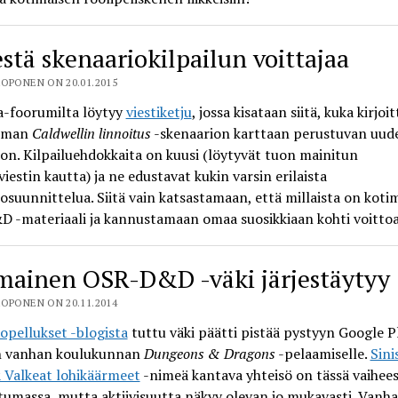
stä skenaariokilpailun voittajaa
OPONEN ON 20.01.2015
a-foorumilta löytyy
viestiketju
, jossa kisataan siitä, kuka kirjoit
mman
Caldwellin linnoitus
-skenaarion karttaan perustuvan uud
on. Kilpailuehdokkaita on kuusi (löytyvät tuon mainitun
iestin kautta) ja ne edustavat kukin varsin erilaista
osuunnittelua. Siitä vain katsastamaan, että millaista on koti
 -materiaali ja kannustamaan omaa suosikkiaan kohti voittoa
mainen OSR-D&D -väki järjestäytyy
OPONEN ON 20.11.2014
pellukset -blogista
tuttu väki päätti pistää pystyyn Google Pl
n vanhan koulukunnan
Dungeons & Dragons
-pelaamiselle.
Sini
 Valkeat lohikäärmeet
-nimeä kantava yhteisö on tässä vaihees
umassa, mutta aktiivisuutta näkyy olevan jo mukavasti. Vanh