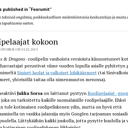
 published in “Foorumit”
teknisiä ongelmia, poikkeuksellisen mielenkiintoisia keskusteluja ja muita 
a tapahtumia varten.
ipelaajat kokoon
OPONEN ON 05.02.2015
s & Dragons
-roolipelin vanhoista versioista kiinnostuneet ko
iharrastajat perustivat viime vuoden lopulla asialle pyhitetyn 
nimeltä
Siniset luolat ja valkoiset lohikäärmeet
(tai Sinivalkoi
meet, yhteisöllä taitaa olla nimenmuutos menossa).
eaktiivi
Jukka Sorsa
on laittanut pystyyn
Roolipelaajat -goog
, joka on tarkoitettu kaikille suomalaisille roolipelaajille. Ehkei
n tule kotimaisen roolipeliskenen ydin, mutta on hyvä että
aamisella on vankka jalansija myös Googlen tarjoaman sosiaali
uolella. Liittykäähän kaikki joukolla, jotta pysytte kuulolla ja 
a kotimaisen roolipeliskenen liikkeisiin!