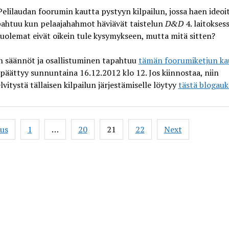
Pelilaudan foorumin kautta pystyyn kilpailun, jossa haen ideoita
pahtuu kun pelaajahahmot häviävät taistelun
D&D
4. laitoksess
olemat eivät oikein tule kysymykseen, mutta mitä sitten?
n säännöt ja osallistuminen tapahtuu
tämän foorumiketjun ka
 päättyy sunnuntaina 16.12.2012 klo 12. Jos kiinnostaa, niin
lvitystä tällaisen kilpailun järjestämiselle löytyy
tästä blogauk
ous
1
…
20
21
22
Next
ation