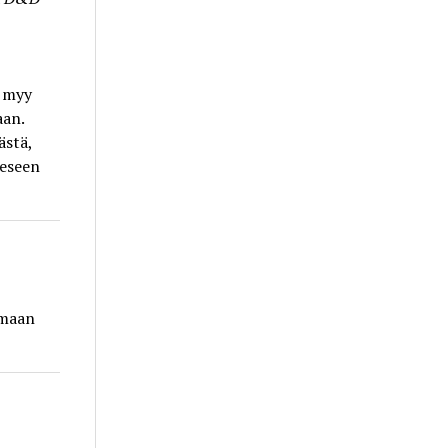
t myy
aan.
ästä,
eeseen
amaan