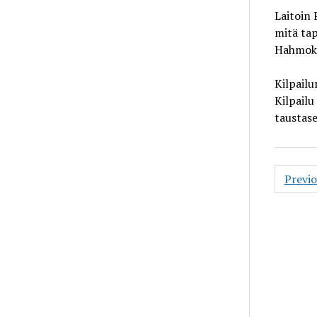
Laitoin 
mitä ta
Hahmoku
Kilpailu
Kilpailu
taustase
Posts
Previ
pagin