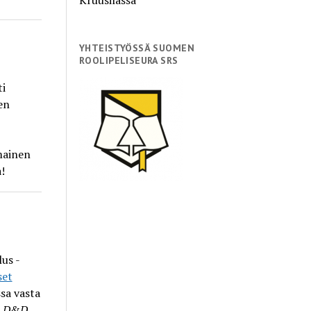
YHTEISTYÖSSÄ SUOMEN
ROOLIPELISEURA SRS
ti
en
mainen
!
us -
set
sa vasta
a
D&D