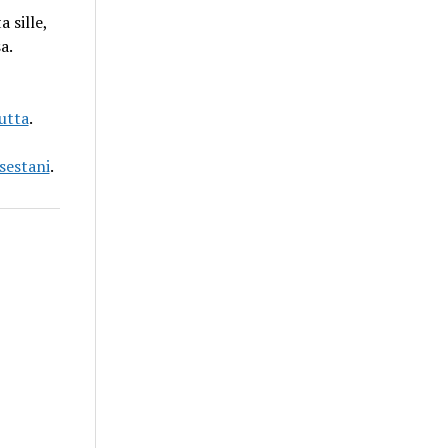
 sille,
a.
utta
.
sestani
.