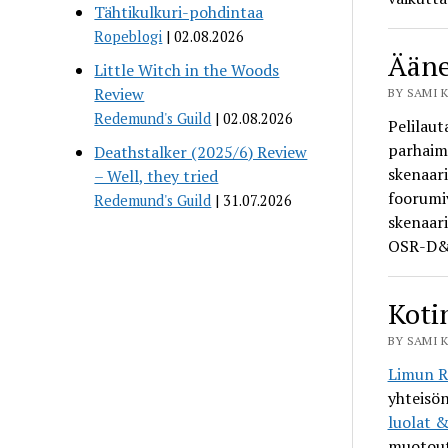
Tähtikulkuri-pohdintaa
Ropeblogi
02.08.2026
Ääne
Little Witch in the Woods
Review
BY SAMI K
Redemund's Guild
02.08.2026
Pelilaut
parhai
Deathstalker (2025/6) Review
skenaari
– Well, they tried
foorumiv
Redemund's Guild
31.07.2026
skenaari
OSR-D&D
Koti
BY SAMI K
Limun Ro
yhteisö
luolat &
muotout