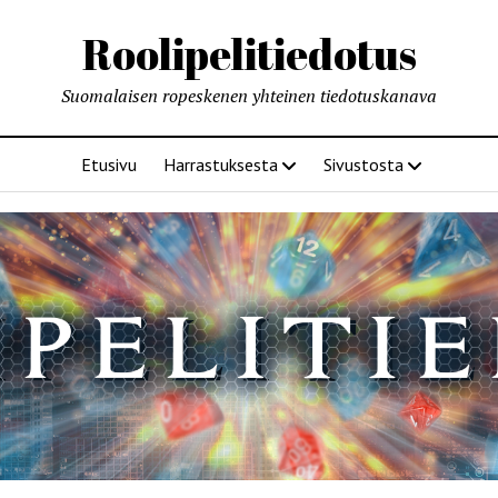
Roolipelitiedotus
Suomalaisen ropeskenen yhteinen tiedotuskanava
Etusivu
Harrastuksesta
Sivustosta