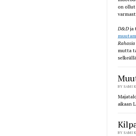
on ollut
varmasti
D&D
ja 
muutami
Rahasia
mutta ta
selkeäll
Muut
BY SAMI K
Majatal
aikaan L
Kilp
BY SAMI K