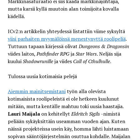
Markkinasaturaatio ei siis kaada markkinajohtajia,
mutta karsii kyllä muutoin alan toimijoita kovalla
kädellä.
ICv2:n artikkelin yhteydessä listattiin viime syksyltä
viisi parhaiten myymälöissä menestynyttä roolipeliä
.
Tuttuun tapaan kärjessä olivat
Dungeons & Dragonsin
viides laitos,
Pathfinder RPG
ja
Star Wars
. Neljäs sija
kuului
Shadowrunille
ja viides
Call of Cthulhulle
.
Tulossa uusia kotimaisia pelejä
Aiemmin mainitsemistani
työn alla olevista
kotimaisista roolipeleistä ei ole hetkeen kuulunut
mitään, mutta kentälle mahtuu toki uusia haastajia.
Lauri Maijala
on kehitellyt
Eldritch Sigils
-nimistä
peliään sykäyksittäin useamman vuoden ajan. Kuten
näissä projekteissa usein käy, homma lähti luistamaan
sopivan sääntöjärjestelmän osuttua kohdalle. Maijalan