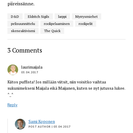
piireissänne.
D&D
Eldritch Sigils
larppi
Myrrysmiehet
pelisuunnittelu
roolipelaaminen
roolipelit
skeneaktivismi
The Quick
3 Comments
laurimaijala
03.04.2017
Kiitos puffista! Jos millään viitsit, niin voisitko vaihtaa
sukunimekseni Maijala eikä Maijanen, kuten se nyt jutussa lukee.
^_^
Reply
Sami Koponen
POST AUTHOR
| 03.04.2017