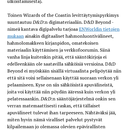
ulkoistamisesta).
Toinen Wizards of the Coastin levittäytymispyrkimys
suuntautuu
D&D
:n digimateriaaliin. D&D Beyond -
nimeä kantava digipalvelu tarjoaa
ENWorldin tietojen
mukaan
ainakin digitaaliset hahmonluontivälineet,
hahmolomakkeen kirjanpidon, omatekoisen
materiaalin käyttämisen ja verkkofoorumin. Siinä
vanha linja kuitenkin pitää, että sääntökirjoja ei
edelleenkään ole saatavilla sähköisiä versioina. D&D
Beyond ei myöskään sisällä virtuaalista pelipöytää niin
että sitä voisi sellaisenaan käyttää suoraan verkon yli
pelaamiseen. Kyse on siis sähköisistä apuvälineistä,
joita voi käyttää niin pöydän ääressä kuin verkon yli
pelatessaankin.
D&D
:n sääntöjärjestelmä onkin sen
verran matemaattisesti raskas, että tällaiset
apuvälineet tulevat ihan tarpeeseen. Nähtäväksi jää,
miten hyvin nämä viralliset palvelut pystyvät
kilpailemaan jo olemassa olevien epävirallisten