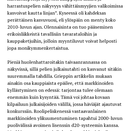
harrastuspelien näkyvyys vähittäismyyjien valikoimissa
kasvoivat kautta linjan”. Kyseessä oli kahdeksas
perättäinen kasvuvuosi, eli ylöspäin on menty koko
2010-luvun ajan. Olennaisinta on tuo pääseminen
erikoisliikkeistä tavallisiin tavarataloihin ja
kauppaketjuihin, jolloin myyntiluvut voivat helposti
jopa monikymmenkertaistua.
Pieniä huolenhattaroitakin taivaanrannassa on
näkyvissä, sillä pelien julkaisutahti on kasvanut sitäkin
suuremmalla tahdilla. Grieppin artikkelin mukaan
ainakin osa kauppiaista epäilee, että markkinoiden
kyllästyminen on edessä: tarjontaa tulee olemaan
enemmän kuin kysyntää. Tämä voi johtaa kovaan
kilpailuun julkaisijoiden välillä, jossa häviäjät ajautuvat
konkurssiin. Roolipeliskenessä vastaavanlainen
markkinoiden ylikuumentuminen tapahtui 2000-luvun
puolivälissä avoimen lisenssin d20-systeemin kanssa.