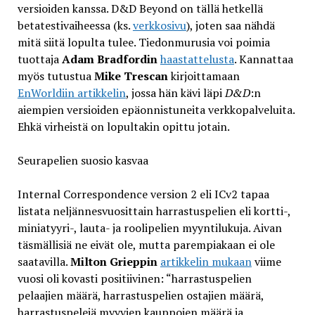
versioiden kanssa. D&D Beyond on tällä hetkellä
betatestivaiheessa (ks.
verkkosivu
), joten saa nähdä
mitä siitä lopulta tulee. Tiedonmurusia voi poimia
tuottaja
Adam Bradfordin
haastattelusta
. Kannattaa
myös tutustua
Mike Trescan
kirjoittamaan
EnWorldiin artikkelin
, jossa hän kävi läpi
D&D
:n
aiempien versioiden epäonnistuneita verkkopalveluita.
Ehkä virheistä on lopultakin opittu jotain.
Seurapelien suosio kasvaa
Internal Correspondence version 2 eli ICv2 tapaa
listata neljännesvuosittain harrastuspelien eli kortti-,
miniatyyri-, lauta- ja roolipelien myyntilukuja. Aivan
täsmällisiä ne eivät ole, mutta parempiakaan ei ole
saatavilla.
Milton Grieppin
artikkelin mukaan
viime
vuosi oli kovasti positiivinen: “harrastuspelien
pelaajien määrä, harrastuspelien ostajien määrä,
harrastuspelejä myyvien kauppojen määrä ja