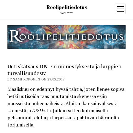
Roolipelitiedotus
open
menu
06.08.2026
Uutiskatsaus D&D:n menestyksestä ja larppien
turvallisuudesta
BY SAMI KOPONEN ON 29.03.2017
Maaliskuu on edennyt hyvää tahtia, joten lienee sopiva
hetki uutisoida taas muutamista skenessä esiin
nousseista puheenaiheista. Aloitan kansainvälisestä
skenestä ja
D&D
:sta. Jatkan sitten kotimaisella
pelisuunnittelulla ja larpeissa tapahtuvan häirinnän
torjumisella.