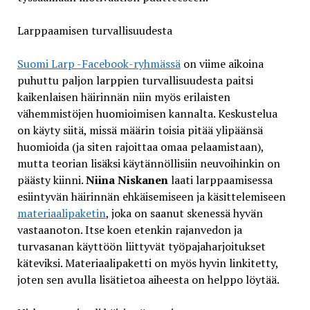
Larppaamisen turvallisuudesta
Suomi Larp -Facebook-ryhmässä
on viime aikoina
puhuttu paljon larppien turvallisuudesta paitsi
kaikenlaisen häirinnän niin myös erilaisten
vähemmistöjen huomioimisen kannalta. Keskustelua
on käyty siitä, missä määrin toisia pitää ylipäänsä
huomioida (ja siten rajoittaa omaa pelaamistaan),
mutta teorian lisäksi käytännöllisiin neuvoihinkin on
päästy kiinni.
Niina Niskanen
laati larppaamisessa
esiintyvän häirinnän ehkäisemiseen ja käsittelemiseen
materiaalipaketin
, joka on saanut skenessä hyvän
vastaanoton. Itse koen etenkin rajanvedon ja
turvasanan käyttöön liittyvät työpajaharjoitukset
käteviksi. Materiaalipaketti on myös hyvin linkitetty,
joten sen avulla lisätietoa aiheesta on helppo löytää.