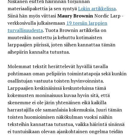
Niskanen esitteli häirinnän torjunnan
materiaalipakettia ja sen syntyä
Lokin artikkelissa
.
Siinä hän myös viittasi
Maury Brownin
Nordic Larp -
verkkosivulla julkaisemaan
19 teesiin larppien
turvallisuudesta
. Tuota Brownin artikkelia on
muutenkin nostettu ja kehuttu kotimaisten
larppaajien piirissä, joten siihen kannattaa tämän
aihepiirin kannalta tutustua.
Molemmat tekstit herättelevät hyvällä tavalla
pohtimaan oman pelipiirin toimintatapoja sekä kunkin
osallistujan vastuuta toisten hyvinvoinnista.
Larppaajien keskinäisissä keskusteluissa tämä
kokemusten moninaisuus kuvaa hyvin sitä, että
skenemme ei ole järin yhtenäinen eikä kaikilla
harrastajilla ole samanlaisia kokemuksia. Juuri tämän
toisten huomioimisen näkökulman vuoksi näihin
teksteihin kannattaa tutustua, vaikka häirintä sinänsä
ei tuntuisikaan olevan ajankohtainen ongelma teidän