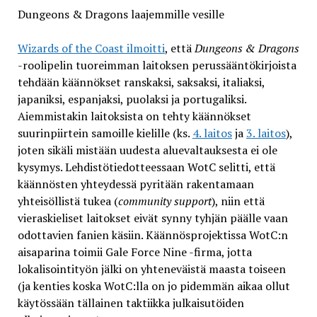
Dungeons & Dragons laajemmille vesille
Wizards of the Coast ilmoitti
, että
Dungeons & Dragons
-roolipelin tuoreimman laitoksen perussääntökirjoista
tehdään käännökset ranskaksi, saksaksi, italiaksi,
japaniksi, espanjaksi, puolaksi ja portugaliksi.
Aiemmistakin laitoksista on tehty käännökset
suurinpiirtein samoille kielille (ks.
4. laitos
ja
3. laitos
),
joten sikäli mistään uudesta aluevaltauksesta ei ole
kysymys. Lehdistötiedotteessaan WotC selitti, että
käännösten yhteydessä pyritään rakentamaan
yhteisöllistä tukea (
community support
), niin että
vieraskieliset laitokset eivät synny tyhjän päälle vaan
odottavien fanien käsiin. Käännösprojektissa WotC:n
aisaparina toimii Gale Force Nine -firma, jotta
lokalisointityön jälki on yhteneväistä maasta toiseen
(ja kenties koska WotC:lla on jo pidemmän aikaa ollut
käytössään tällainen taktiikka julkaisutöiden