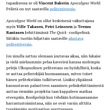
tapauksessa se oli
Vincent Bakerin
Apocalypse World
.
Pelistä on nyt saatavilla
pelitestiversio
.
Apocalypse World
on ollut keskeisenä vaikuttajana
myös
Ville Takasen
,
Petri Leinosen
ja
Teemu
Rantasen
kehittämässä
The Quick
-roolipelissä.
Siitäkin tuotiin hiljattain saataville
alustava
pelitestiversio
.
Jos sinulla sattuu olemaan joutavaa aikaa, niin lukaise
ja vielä mieluummin pelaa kaveriesi kanssa molempia
pelejä. Ulkopuolinen pelitestaus on hyödyllistä, koska
se auttaa pelintekijää huomaamaan, miten toiset
hänen pelitekstiään tulkitsevat. Lisäksi ylipäänsä
kannustavan palautteen saaminen pelinkehittämisestä
auttaa viemään projektia taas kappaleen matkaa
eteenpäin. Roolipelejä kun tehdään kotimaassamme
harrastustoimintana, niin ne ovat varsin alttiita
tyssäämään motivaation puutteeseen.