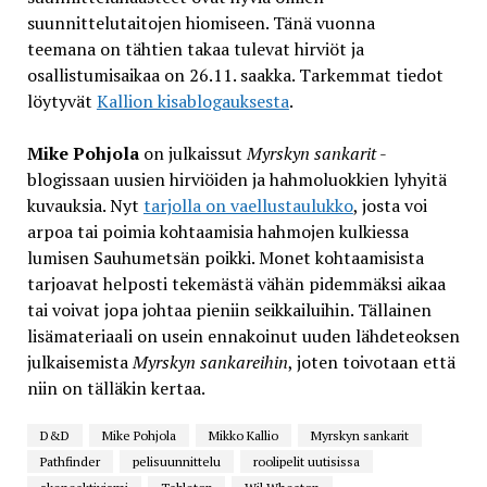
suunnittelutaitojen hiomiseen. Tänä vuonna
teemana on tähtien takaa tulevat hirviöt ja
osallistumisaikaa on 26.11. saakka. Tarkemmat tiedot
löytyvät
Kallion kisablogauksesta
.
Mike Pohjola
on julkaissut
Myrskyn sankarit
-
blogissaan uusien hirviöiden ja hahmoluokkien lyhyitä
kuvauksia. Nyt
tarjolla on vaellustaulukko
, josta voi
arpoa tai poimia kohtaamisia hahmojen kulkiessa
lumisen Sauhumetsän poikki. Monet kohtaamisista
tarjoavat helposti tekemästä vähän pidemmäksi aikaa
tai voivat jopa johtaa pieniin seikkailuihin. Tällainen
lisämateriaali on usein ennakoinut uuden lähdeteoksen
julkaisemista
Myrskyn sankareihin
, joten toivotaan että
niin on tälläkin kertaa.
D&D
Mike Pohjola
Mikko Kallio
Myrskyn sankarit
Pathfinder
pelisuunnittelu
roolipelit uutisissa