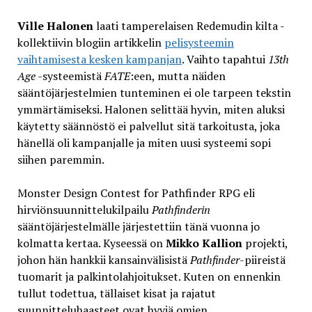
Ville Halonen
laati tamperelaisen Redemudin kilta -
kollektiivin blogiin artikkelin
pelisysteemin
vaihtamisesta kesken kampanjan
. Vaihto tapahtui
13th
Age
-systeemistä
FATE
:een, mutta näiden
sääntöjärjestelmien tunteminen ei ole tarpeen tekstin
ymmärtämiseksi. Halonen selittää hyvin, miten aluksi
käytetty säännöstö ei palvellut sitä tarkoitusta, joka
hänellä oli kampanjalle ja miten uusi systeemi sopi
siihen paremmin.
Monster Design Contest for Pathfinder RPG eli
hirviönsuunnittelukilpailu
Pathfinderin
sääntöjärjestelmälle järjestettiin tänä vuonna jo
kolmatta kertaa. Kyseessä on
Mikko Kallion
projekti,
johon hän hankkii kansainvälisistä
Pathfinder
-piireistä
tuomarit ja palkintolahjoitukset. Kuten on ennenkin
tullut todettua, tällaiset kisat ja rajatut
suunnitteluhaasteet ovat hyviä omien