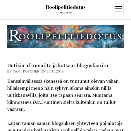
Roolipelitiedotus
open
menu
09.08.2026
Uutisia ulkomailta ja katsaus blogosfääriin
BY SAMI KOPONEN ON 16.11.2016
Kansainvälisessä skenessä on tuntunut olevan vähän
hiljaisempi meno näin syksyn aikana ainakin niillä
uutiskanavilla, joita itse tapaan seurata. Muutama
kiinnostava
D&D
-uutinen sieltä kuitenkin on tullut
vastaan.
Laitan tämän saman blogauksen yhteyteen poimintoja
muutamista kotimaisista roolipeliblogeista, nehän ovat