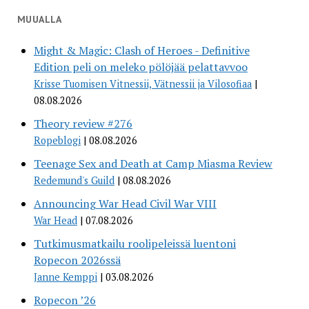
MUUALLA
Might & Magic: Clash of Heroes - Definitive
Edition peli on meleko pölöjää pelattavvoo
Krisse Tuomisen Vitnessii, Vätnessii ja Vilosofiaa
08.08.2026
Theory review #276
Ropeblogi
08.08.2026
Teenage Sex and Death at Camp Miasma Review
Redemund's Guild
08.08.2026
Announcing War Head Civil War VIII
War Head
07.08.2026
Tutkimusmatkailu roolipeleissä luentoni
Ropecon 2026ssä
Janne Kemppi
03.08.2026
Ropecon ’26