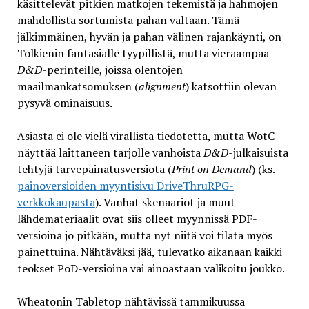
käsittelevät pitkien matkojen tekemistä ja hahmojen
mahdollista sortumista pahan valtaan. Tämä
jälkimmäinen, hyvän ja pahan välinen rajankäynti, on
Tolkienin fantasialle tyypillistä, mutta vieraampaa
D&D
-perinteille, joissa olentojen
maailmankatsomuksen (
alignment
) katsottiin olevan
pysyvä ominaisuus.
Asiasta ei ole vielä virallista tiedotetta, mutta WotC
näyttää laittaneen tarjolle vanhoista
D&D
-julkaisuista
tehtyjä tarvepainatusversiota (
Print on Demand
) (ks.
painoversioiden myyntisivu DriveThruRPG-
verkkokaupasta
). Vanhat skenaariot ja muut
lähdemateriaalit ovat siis olleet myynnissä PDF-
versioina jo pitkään, mutta nyt niitä voi tilata myös
painettuina. Nähtäväksi jää, tulevatko aikanaan kaikki
teokset PoD-versioina vai ainoastaan valikoitu joukko.
Wheatonin Tabletop nähtävissä tammikuussa