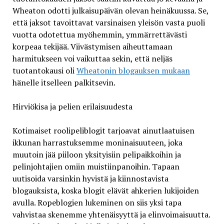
Wheaton odotti julkaisupäivän olevan heinäkuussa. Se,
että jaksot tavoittavat varsinaisen yleisön vasta puoli
vuotta odotettua myöhemmin, ymmärrettävästi
korpeaa tekijää. Viivästymisen aiheuttamaan
harmitukseen voi vaikuttaa sekin, että neljäs
tuotantokausi oli
Wheatonin blogauksen mukaan
hänelle itselleen palkitsevin.
Hirviökisa ja pelien erilaisuudesta
Kotimaiset roolipeliblogit tarjoavat ainutlaatuisen
ikkunan harrastuksemme moninaisuuteen, joka
muutoin jää piiloon yksityisiin pelipaikkoihin ja
pelinjohtajien omiin muistiinpanoihin. Tapaan
uutisoida varsinkin hyvistä ja kiinnostavista
blogauksista, koska blogit elävät ahkerien lukijoiden
avulla. Ropeblogien lukeminen on siis yksi tapa
vahvistaa skenemme yhtenäisyyttä ja elinvoimaisuutta.