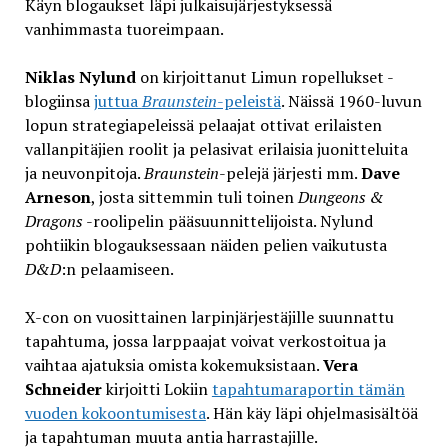
Käyn blogaukset läpi julkaisujärjestyksessä
vanhimmasta tuoreimpaan.
Niklas Nylund
on kirjoittanut Limun ropellukset -
blogiinsa
juttua
Braunstein
-peleistä
. Näissä 1960-luvun
lopun strategiapeleissä pelaajat ottivat erilaisten
vallanpitäjien roolit ja pelasivat erilaisia juonitteluita
ja neuvonpitoja.
Braunstein
-pelejä järjesti mm.
Dave
Arneson
, josta sittemmin tuli toinen
Dungeons &
Dragons
-roolipelin pääsuunnittelijoista. Nylund
pohtiikin blogauksessaan näiden pelien vaikutusta
D&D
:n pelaamiseen.
X-con on vuosittainen larpinjärjestäjille suunnattu
tapahtuma, jossa larppaajat voivat verkostoitua ja
vaihtaa ajatuksia omista kokemuksistaan.
Vera
Schneider
kirjoitti Lokiin
tapahtumaraportin tämän
vuoden kokoontumisesta
. Hän käy läpi ohjelmasisältöä
ja tapahtuman muuta antia harrastajille.