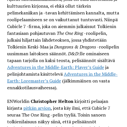
kulttuurien kirjonsa, ei ehkä ollut tärkein
pelimekaniikan ja -tavan kehittämisen kannalta, mutta
roolipelaamiseen se on vaikuttanut tuntuvasti. Niinpä
Cubicle 7 -firma, joka on aiemmin julkaissut Tolkienin
fantasiaan pohjautuvan
The One Ring
-roolipelin,
julkaisi hiljattain lähdeteoksen, jossa yhdistetään
Tolkienin Keski-Maa ja
Dungeons & Dragons
-roolipelin
uusimman laitoksen säännöt.
D&D
:lle ominaiseen
tapaan tarjolla on kaksi teosta, pelisäännöt sisältävä
Adventures in the Middle-Earth: Player’s Guide
ja
pelinjohtamista käsittelevä
Adventures in the Middle-
Earth: Loremaster’s Guide
(jälkimmäinen on vasta
ennakkotilausvaiheessa).
ENWorldin
Christopher Helton
kirjoitti pelaajan
kirjasta
pitkän arvion
, josta käy ilmi, että Cubicle 7
seuraa The One Ring -pelin tyyliä. Toisin sanoen
tolkienilaisuus näkyy siinä, että pelisäännöt