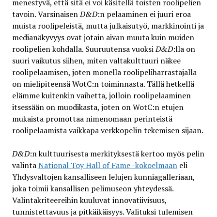
menestyvä, että sitä ei voi käsitellä toisten roolipelien
tavoin. Varsinaisen
D&D
:n pelaaminen ei juuri eroa
muista roolipeleistä, mutta julkaisutyö, markkinointi ja
medianäkyvyys ovat jotain aivan muuta kuin muiden
roolipelien kohdalla. Suuruutensa vuoksi
D&D
:lla on
suuri vaikutus siihen, miten valtakulttuuri näkee
roolipelaamisen, joten monella roolipeliharrastajalla
on mielipiteensä WotC:n toiminnasta. Tällä hetkellä
elämme kuitenkin vaihetta, jolloin roolipelaaminen
itsessään on muodikasta, joten on WotC:n etujen
mukaista promottaa nimenomaan perinteistä
roolipelaamista vaikkapa verkkopelin tekemisen sijaan.
D&D
:n kulttuurisesta merkityksestä kertoo myös pelin
valinta
National Toy Hall of Fame -kokoelmaan
eli
Yhdysvaltojen kansalliseen lelujen kunniagalleriaan,
joka toimii kansallisen pelimuseon yhteydessä.
Valintakriteereihin kuuluvat innovatiivisuus,
tunnistettavuus ja pitkäikäisyys. Valituksi tulemisen