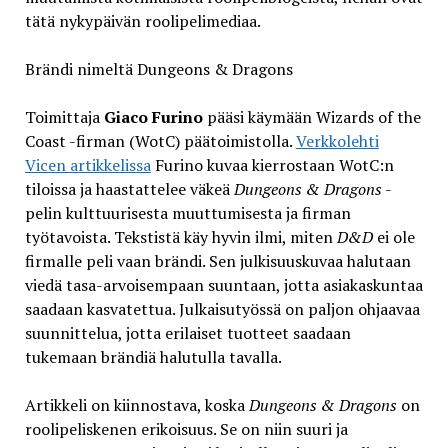
tätä nykypäivän roolipelimediaa.
Brändi nimeltä Dungeons & Dragons
Toimittaja
Giaco Furino
pääsi käymään Wizards of the
Coast -firman (WotC) päätoimistolla.
Verkkolehti
Vicen artikkelissa
Furino kuvaa kierrostaan WotC:n
tiloissa ja haastattelee väkeä
Dungeons & Dragons
-
pelin kulttuurisesta muuttumisesta ja firman
työtavoista. Tekstistä käy hyvin ilmi, miten
D&D
ei ole
firmalle peli vaan brändi. Sen julkisuuskuvaa halutaan
viedä tasa-arvoisempaan suuntaan, jotta asiakaskuntaa
saadaan kasvatettua. Julkaisutyössä on paljon ohjaavaa
suunnittelua, jotta erilaiset tuotteet saadaan
tukemaan brändiä halutulla tavalla.
Artikkeli on kiinnostava, koska
Dungeons & Dragons
on
roolipeliskenen erikoisuus. Se on niin suuri ja