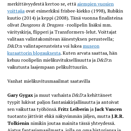
merkittävyydestä kertoo se, että
aiempien vuosien
voittajia
ovat esimerkiksi frisbee-kiekko (1998), Rubikin
kuutio (2014) ja keppi (2008). Tänä vuonna finalisteina
olivat
Dungeons & Dragons
-roolipelin lisäksi mm.
värityskirja, flipperi ja Transformers-lelut. Voittajat
valitaan valintakomitean äänestyksen perusteella;
D&D
:n valintaperusteista voi lukea
museon
kuraattorin blogauksesta
. Kuten arvata saattaa, hän
kehuu roolipelin mielikuvituksellisuutta ja
D&D
:n
vaikutusta laajempaan pelikulttuuriin.
Vanhat mielikuvitusmaailmat saatavilla
Gary Gygax
ja muut varhaista
D&D
:a kehittäneet
tyypit lukivat paljon fantasiakirjallisuutta ja antoivat
sen vaikuttaa työhönsä.
Fritz Leiberin
ja
Jack Vancen
tuotanto jättivät ehkä näkyvimmän jäljen, mutta
J.R.R.
Tolkienin
nimikin joutaa mainita tässä yhteydessä.
Ajatus fantasiamaailmasta, jolla on oma historiansa ja