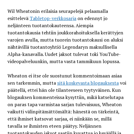
Wil Wheatonin erilaisia seurapelejä pelaamalla
esittelevä
Tabletop-verkkosarja
on edennyt jo
neljänteen tuotantokauteensa. Aiempia
tuotantokausia tehtiin joukkorahoituksella kerättyjen
varojen avulla, mutta tuorein tuotantokausi on aluksi
nähtävillä tuotantoyhtiö Legendaryn maksullisella
Alpha-kanavalla. Uudet jaksot tulevat toki YouTube-
videopalveluunkin, mutta vasta tammikuun lopussa.
Wheaton ei itse ole suostunut kommentoimaan asiaa
sen tarkemmin, mutta
sitä koskevasta blogauksesta
voi
päätellä, ettei hän ole tilanteeseen tyytyväinen. Kun
blogauksen kommenteissa kysyttiin, mikä katselutapa
on paras tapa varmistaa sarjan tulevaisuus, Wheaton
vaikutti välinpitämättömältä: hänestä on tärkeintä,
että ihmiset katsovat sarjaa, ei niinkään se, millä
tavalla se ihmisten eteen päätyy. Neljännen
tuotantokauden jaksot saatiin kuvattua jo keväällä ja