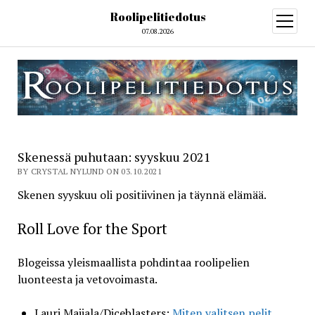
Roolipelitiedotus
open
menu
07.08.2026
Skenessä puhutaan: syyskuu 2021
BY CRYSTAL NYLUND ON 03.10.2021
Skenen syyskuu oli positiivinen ja täynnä elämää.
Roll Love for the Sport
Blogeissa yleismaallista pohdintaa roolipelien
luonteesta ja vetovoimasta.
Lauri Maijala/Diceblasters:
Miten valitsen pelit