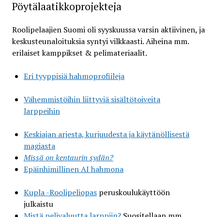
Pöytälaatikkoprojekteja
Roolipelaajien Suomi oli syyskuussa varsin aktiivinen, ja
keskusteunaloituksia syntyi vilkkaasti. Aiheina mm.
erilaiset kamppikset & pelimateriaalit.
Eri tyyppisiä hahmoprofiileja
Vähemmistöihin liittyviä sisältötoiveita
larppeihin
Keskiajan arjesta, kurjuudesta ja käytänöllisestä
magiasta
Missä on kentaurin sydän?
Epäinhimillinen AI hahmona
Kupla -Roolipeliopas
peruskoulukäyttöön
julkaistu
Mistä pelivaluutta larppiin?
Suositellaan mm.