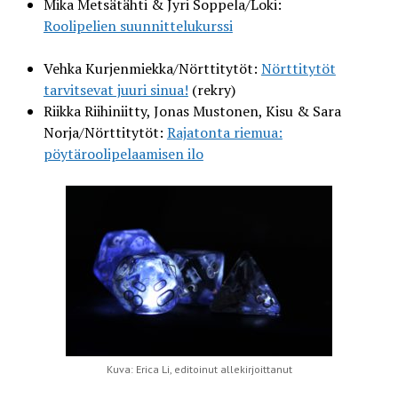
Mika Metsätähti & Jyri Soppela/Loki:
Roolipelien suunnittelukurssi
Vehka Kurjenmiekka/Nörttitytöt:
Nörttitytöt
tarvitsevat juuri sinua!
(rekry)
Riikka Riihiniitty, Jonas Mustonen, Kisu & Sara
Norja/Nörttitytöt:
Rajatonta riemua:
pöytäroolipelaamisen ilo
Kuva: Erica Li, editoinut allekirjoittanut