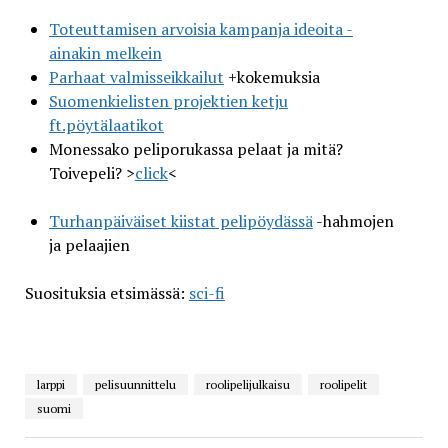
Toteuttamisen arvoisia kampanja ideoita -
ainakin melkein
Parhaat valmisseikkailut
+kokemuksia
Suomenkielisten projektien ketju
ft.pöytälaatikot
Monessako peliporukassa pelaat ja mitä?
Toivepeli? >
click
<
Turhanpäiväiset kiistat pelipöydässä
-hahmojen
ja pelaajien
Suosituksia etsimässä:
sci-fi
larppi
pelisuunnittelu
roolipelijulkaisu
roolipelit
suomi