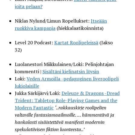
joita pelaan?
Niklas Nylund/Limun Ropellukset:
Itseään
ruokkiva kampanja
(hiekkalaatikoinnista)
Level 20 Podcast:
Kartat Roolipeleissä
(Jakso
32)
Luolanestori Miikkulainen/Loki: Pelinjohtajan
kommentti |
Sisältäni kielinatsin löysin
Loki:
Veden Armoilla -pedagoginen liveroolipeli
lukiolaisille
Jukka Särkijärvi/Loki:
Deleuze & Dragons -Dread
Trident: Tabletop Role-Playing Games and the
Modern Fantastic
‘..rakkauskirje roolipelien
valtaville fantasiamaailmoille. … hämmentävä ja
hankalasti sisäistettävä manifesti modernin
spekulatiivisen fiktion luonteesta..’