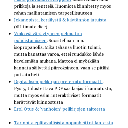
prikkoja ja senttejä. Huomiota kiinnitetty myös
rahan mallintamisen tarpeellisuuteen
Jokanopista, keräilystä & käytännön jutuista
(dUltimate dice)
Vinkkejä värjäytyneen pelimaton
puhdistamiseen
. Suositellaan mm.
isopropanolia. Mikä tahansa liuotin toimii,
mutta kanattaa varoa, ettei ruudukko lähde
kävelemään mukana. Mattoa ei myöskään
kannata säilyttää piirroksineen, vaan se pitäisi
putsata heti
Digitaalisen pelikirjan preferoitu formaatti
.
Pysty, tulostettava PDF saa laajasti kannatusta,
mutta myös esim. interaktiiviset formaatit
herättävät kiinnostusta
Erol Otus & ‘vanhojen’ pelikirjojen taiteesta
Tarinoita epätavallisista nopanheittotilanteista