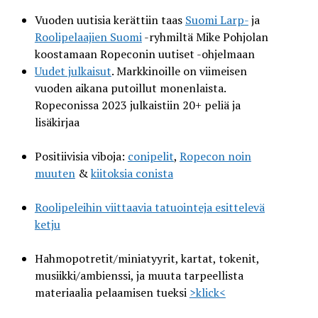
Vuoden uutisia kerättiin taas
Suomi Larp-
ja
Roolipelaajien Suomi
-ryhmiltä Mike Pohjolan
koostamaan Ropeconin uutiset -ohjelmaan
Uudet julkaisut
. Markkinoille on viimeisen
vuoden aikana putoillut monenlaista.
Ropeconissa 2023 julkaistiin 20+ peliä ja
lisäkirjaa
Positiivisia viboja:
conipelit
,
Ropecon noin
muuten
&
kiitoksia conista
Roolipeleihin viittaavia tatuointeja esittelevä
ketju
Hahmopotretit/miniatyyrit, kartat, tokenit,
musiikki/ambienssi, ja muuta tarpeellista
materiaalia pelaamisen tueksi
>klick<