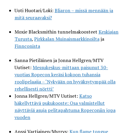
Uoti Huotari/Loki:
Bliaron – missä mennään ja
mitä seuraavaksi?
Moxie Blacksmithin tunnelmakoosteet
Keskiajan
Turusta
,
Pirkkalan Muinaismarkkinoilta
ja
Finnconista
Sanna Pietiläinen ja Jonna Hellgren/MTV
Uutiset:
Messukeskus-mittaan paisunut 30-
vuotias Ropecon keräsi kokoon tuhansia
roolipelaajia – ‘Nykyään on hyväksytympää olla
rehellisesti nörtti’
Jonna Hellgren/MTV Uutiset:
Katso
häkellyttävä pukukooste: Osa valmistellut
näyttäviä asuja pelitapahtuma Ropeconiin jopa
vuoden
Anssi Vartiainen/Myrrys:
Kun flame tongue