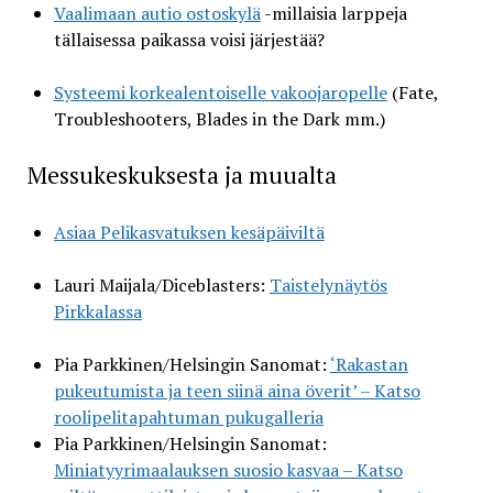
Vaalimaan autio ostoskylä
-millaisia larppeja
tällaisessa paikassa voisi järjestää?
Systeemi korkealentoiselle vakoojaropelle
(Fate,
Troubleshooters, Blades in the Dark mm.)
Messukeskuksesta ja muualta
Asiaa Pelikasvatuksen kesäpäiviltä
Lauri Maijala/Diceblasters:
Taistelynäytös
Pirkkalassa
Pia Parkkinen/Helsingin Sanomat:
‘Rakastan
pukeutumista ja teen siinä aina överit’ – Katso
roolipelitapahtuman pukugalleria
Pia Parkkinen/Helsingin Sanomat:
Miniatyyrimaalauksen suosio kasvaa – Katso