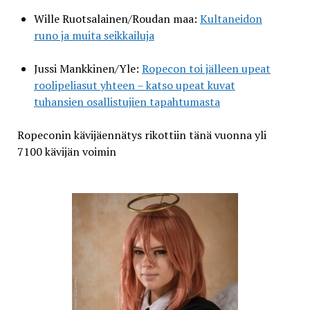
Wille Ruotsalainen/Roudan maa:
Kultaneidon
runo ja muita seikkailuja
Jussi Mankkinen/Yle:
Ropecon toi jälleen upeat
roolipeliasut yhteen – katso upeat kuvat
tuhansien osallistujien tapahtumasta
Ropeconin kävijäennätys rikottiin tänä vuonna yli
7100 kävijän voimin