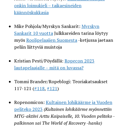
onkin loimukieli – taikaesineiden
käännöskukkasia
Mike Pohjola/Myrskyn Sankarit:
Myrskyn
Sankarit 10 vuotta
Julkkareiden tarina löytyy
myös
Roolipelaajien Suomesta
-ketjussa jaetaan
peliin liittyviä muistoja
Kristian Pesti/Pöydällä:
Ropecon 2023
lautapelaajalle – mitä on luvassa?
Tommi Brander/Ropeblogi: Teoriakatsaukset
117-121 (
#118
,
#121
)
Ropenomicon:
Kultainen lohikäärme ja Vuoden
peliteko 2023
(Kultainen lohikäärme myönnettiin
MTG-aktiivi Arttu Kaipaiselle, 10. V
uoden peliteko -
palkinnon sai The World of Recovery -hanke
)