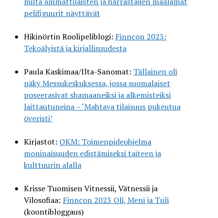
miltä ammattilaisten ja harrastajien maalamat
pelifiguurit näyttävät
Hikinörtin Roolipeliblogi:
Finncon 2023:
Tekoälyistä ja kirjallisuudesta
Paula Kaskimaa/Ilta-Sanomat:
Tällainen oli
näky Messu­keskuksessa, jossa suomalaiset
poseerasivat shamaaneiksi ja alkemisteiksi
laittautuneina – ‘Mahtava tilaisuus pukeutua
överisti’
Kirjastot:
OKM: Toimenpideohjelma
moninaisuuden edistämiseksi taiteen ja
kulttuurin alalla
Krisse Tuomisen Vitnessii, Vätnessii ja
Vilosofiaa:
Finncon 2023 Oli, Meni ja Tuli
(koontibloggaus)