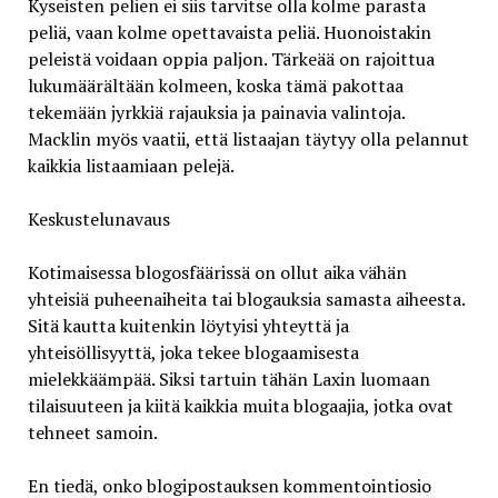
Kyseisten pelien ei siis tarvitse olla kolme parasta
peliä, vaan kolme opettavaista peliä. Huonoistakin
peleistä voidaan oppia paljon. Tärkeää on rajoittua
lukumäärältään kolmeen, koska tämä pakottaa
tekemään jyrkkiä rajauksia ja painavia valintoja.
Macklin myös vaatii, että listaajan täytyy olla pelannut
kaikkia listaamiaan pelejä.
Keskustelunavaus
Kotimaisessa blogosfäärissä on ollut aika vähän
yhteisiä puheenaiheita tai blogauksia samasta aiheesta.
Sitä kautta kuitenkin löytyisi yhteyttä ja
yhteisöllisyyttä, joka tekee blogaamisesta
mielekkäämpää. Siksi tartuin tähän Laxin luomaan
tilaisuuteen ja kiitä kaikkia muita blogaajia, jotka ovat
tehneet samoin.
En tiedä, onko blogipostauksen kommentointiosio