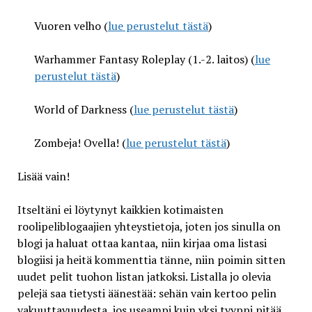
Vuoren velho (
lue perustelut tästä
)
Warhammer Fantasy Roleplay (1.-2. laitos) (
lue
perustelut tästä
)
World of Darkness (
lue perustelut tästä
)
Zombeja! Ovella! (
lue perustelut tästä
)
Lisää vain!
Itseltäni ei löytynyt kaikkien kotimaisten
roolipeliblogaajien yhteystietoja, joten jos sinulla on
blogi ja haluat ottaa kantaa, niin kirjaa oma listasi
blogiisi ja heitä kommenttia tänne, niin poimin sitten
uudet pelit tuohon listan jatkoksi. Listalla jo olevia
pelejä saa tietysti äänestää: sehän vain kertoo pelin
vakuuttavuudesta, jos useampi kuin yksi tyyppi pitää