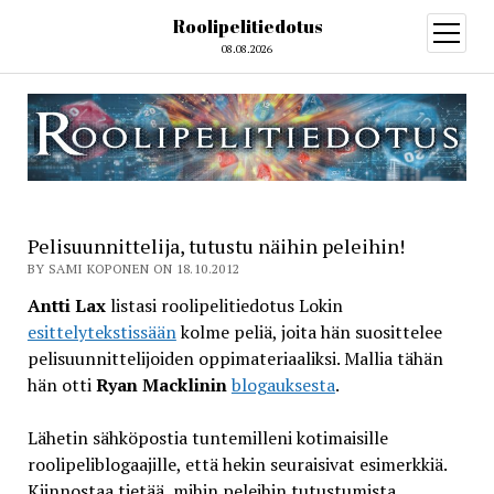
Roolipelitiedotus
open
menu
08.08.2026
Pelisuunnittelija, tutustu näihin peleihin!
BY SAMI KOPONEN ON 18.10.2012
Antti Lax
listasi roolipelitiedotus Lokin
esittelytekstissään
kolme peliä, joita hän suosittelee
pelisuunnittelijoiden oppimateriaaliksi. Mallia tähän
hän otti
Ryan Macklinin
blogauksesta
.
Lähetin sähköpostia tuntemilleni kotimaisille
roolipeliblogaajille, että hekin seuraisivat esimerkkiä.
Kiinnostaa tietää, mihin peleihin tutustumista