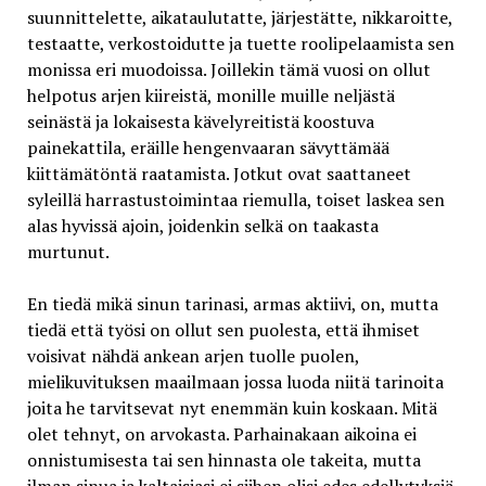
suunnittelette, aikataulutatte, järjestätte, nikkaroitte,
testaatte, verkostoidutte ja tuette roolipelaamista sen
monissa eri muodoissa. Joillekin tämä vuosi on ollut
helpotus arjen kiireistä, monille muille neljästä
seinästä ja lokaisesta kävelyreitistä koostuva
painekattila, eräille hengenvaaran sävyttämää
kiittämätöntä raatamista. Jotkut ovat saattaneet
syleillä harrastustoimintaa riemulla, toiset laskea sen
alas hyvissä ajoin, joidenkin selkä on taakasta
murtunut.
En tiedä mikä sinun tarinasi, armas aktiivi, on, mutta
tiedä että työsi on ollut sen puolesta, että ihmiset
voisivat nähdä ankean arjen tuolle puolen,
mielikuvituksen maailmaan jossa luoda niitä tarinoita
joita he tarvitsevat nyt enemmän kuin koskaan. Mitä
olet tehnyt, on arvokasta. Parhainakaan aikoina ei
onnistumisesta tai sen hinnasta ole takeita, mutta