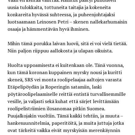
Vaan en kehtaa valittaa. Hallitus päätyi pullolleen
uusia tulokkaita, tottuneita taitajia ja kokeneita
konkareita hyvässä suhteessa, ja puheenjohtajaksi
luotsaamaan Leinosen Petri – skenen nallekarhumaisin
osaaja ja hämmentävän hyvä ihminen.
Mihin tämä porukka laivan luovii, sitä ei voi vielä tietää.
Niin paljon riippuu aallokosta ja ulapan oikuista.
Huolta uppoamisesta ei kuitenkaan ole. Tänä vuonna,
kun tämä koronan kuppainen myrsky nousi ja kuritti
skeneä, SRS vei monta roolipelaajaa aaltojen varasta
Etäpelipöydän ja Roperingin satamiin, laski
pöytäroolipelaamiselle reittiä entistä turvallisemmille
vesille, ja valjasti sekä kuhat että särjet levittämään
roolipelistriimien ilosanomaa pitkin Suomea.
Puujalkojakin vuoltiin. Tämä kaikki tehtiin, ja muuta –
hankesuunnitelmia, paperitöitä, ja muita juttuja jotka
ovat tärkeitä vaikka eivät myrskyisän merenkäynnin