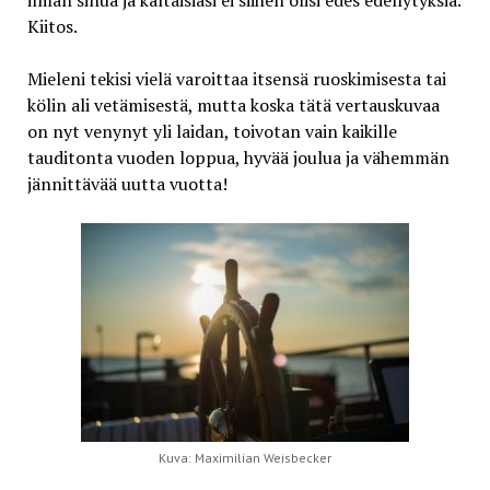
ilman sinua ja kaltaisiasi ei siihen olisi edes edellytyksiä.
Kiitos.
Mieleni tekisi vielä varoittaa itsensä ruoskimisesta tai
kölin ali vetämisestä, mutta koska tätä vertauskuvaa
on nyt venynyt yli laidan, toivotan vain kaikille
tauditonta vuoden loppua, hyvää joulua ja vähemmän
jännittävää uutta vuotta!
Kuva: Maximilian Weisbecker