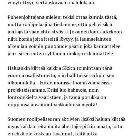
venytettyyn vertauskuvaan mahdukaan.
Puheenjohtajana mieleni tekisi ottaa kunnia tästä,
mutta roolipelaajina tiedämme, että peli ei sikiä
johtajista vaan yhteistyöstä. Jokainen kantaa kekoon
niitä korsia joita itseltä löytyy, ja laumaeläinten
alkemian voimin punomme paatin joka kannattelee
juuri siten miten sylillinen ruokoja ei kannattele.
Haluankin kiittää kaikkia SRS:n toimintaan tänä
vuonna osallistuneita, niin hallituksessa kuin sen
ulkopuolella – kuten monissa luomisvoimaisissa
projekteissamme. Kriisi luo hahmoja, noin
lontoonkieltä vääristäen, ja tämä porukka on
noppansa ansainnut seikkailunsa myötä!
Suomen roolipeliseuran aktiivien lisäksi haluan kiittää
myös kaikkia teitä muita ahertajia pitkin maata, joita
en ehkä ole koskaan tavannut, teitä jotka