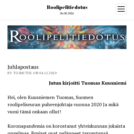
Roolipelitiedotus
open
menu
06.08.2026
Juhlapostaus
BY TOIMITUS ON 04.12.2020
Jutun kirjoitti Tuomas Kuusniemi
Hei, olen Kuusniemen Tuomas, Suomen
roolipeliseuran puheenjohtaja vuonna 2020
Ja mikä
vuosi tämä onkaan ollut!
Koronapandemia on korostanut yhteiskunnan jokaista
ongelmaa, ihmiset ovat pelänneet terveytensä,