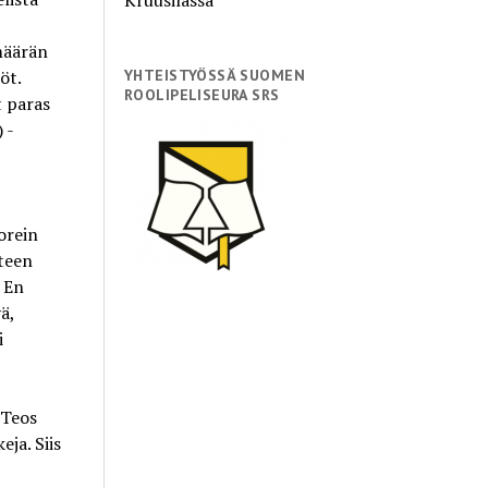
määrän
öt.
YHTEISTYÖSSÄ SUOMEN
ROOLIPELISEURA SRS
t paras
 -
orein
teen
. En
ä,
i
 Teos
eja. Siis