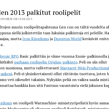
en 2013 palkitut roolipelit
OPONEN ON 19.08.2013
tojen suurin roolipelitapahtuma Gen con on tältä vuodelta oh
ppuna siellä julkistettiin taas lukuisia palkintoja eri peleille. H
 laajaa, mutta
Iron Kingdoms
ja
Dungeon World
keräsivät enite
a.
Heroic RPG
Basic palkittiin jo viime vuonna Ennie-palkinnolla 
lätkähti
parhaan roolipelin Origins-palkinto
. Peli on siis ollut
ien suosiossa, mutta valitettavasti
Margaret Weis Productions
 raukeni
. Peli ei yksinkertaisesti ollut riittävän tuottava, joten
mo veti oikeudet takaisin. Nykyään peliä on vaikea saada mist
nnattaa hankkia kun sitä Fantsun varastoista vielä jokunen ka
ngdoms
on roolipeli Warmachine-miniatyyripelistä hyvin sama
kuin
Mechwarrior
oli aikanaan roolipeli Battletech-miniatyyripe