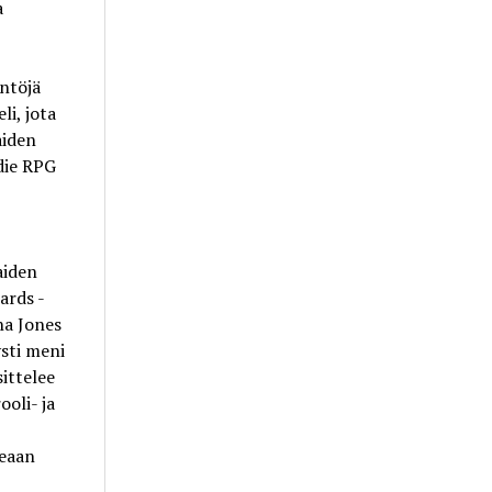
a
ntöjä
i, jota
aiden
ndie RPG
aiden
ards -
na Jones
sti meni
ittelee
ooli- ja
keaan