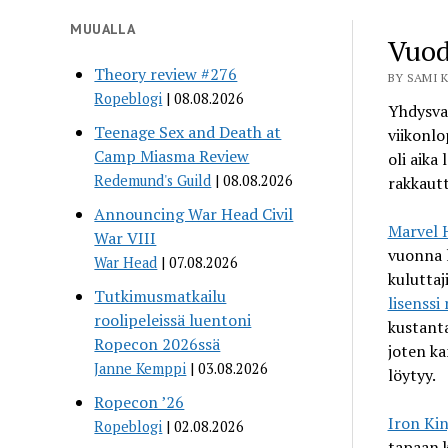
MUUALLA
Vuod
Theory review #276
BY SAMI K
Ropeblogi
08.08.2026
Yhdysval
Teenage Sex and Death at
viikonlo
Camp Miasma Review
oli aika
Redemund's Guild
08.08.2026
rakkautt
Announcing War Head Civil
Marvel 
War VIII
vuonna 
War Head
07.08.2026
kuluttaj
Tutkimusmatkailu
lisenssi
roolipeleissä luentoni
kustanta
Ropecon 2026ssä
joten ka
Janne Kemppi
03.08.2026
löytyy.
Ropecon ’26
Iron Ki
Ropeblogi
02.08.2026
tapaan 