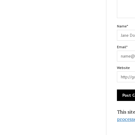
Name*
Email*
Website
This sit
process