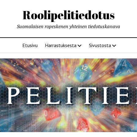
Roolipelitiedotus
Suomalaisen ropeskenen yhteinen tiedotuskanava
Etusivu
Harrastuksesta
Sivustosta