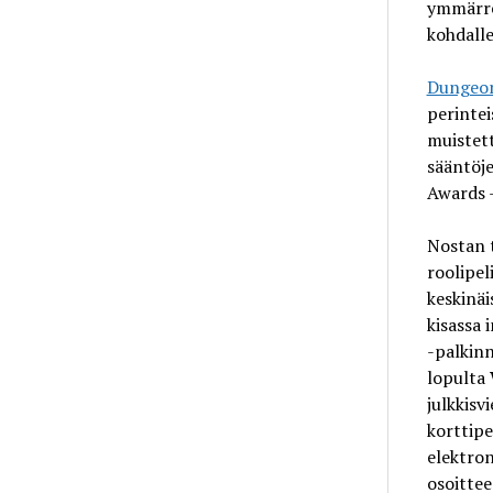
ymmärret
kohdalle
Dungeo
perintei
muistett
sääntöje
Awards -
Nostan t
roolipel
keskinäi
kisassa 
-palkinn
lopulta
julkkisvi
korttipe
elektron
osoittee