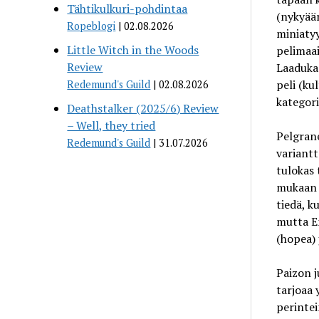
Tähtikulkuri-pohdintaa
(nykyään
Ropeblogi
02.08.2026
miniatyy
Little Witch in the Woods
pelimaai
Review
Laadukas
peli (ku
Redemund's Guild
02.08.2026
kategori
Deathstalker (2025/6) Review
– Well, they tried
Pelgran
Redemund's Guild
31.07.2026
variantt
tulokas 
mukaan p
tiedä, k
mutta En
(hopea) 
Paizon 
tarjoaa 
perinte