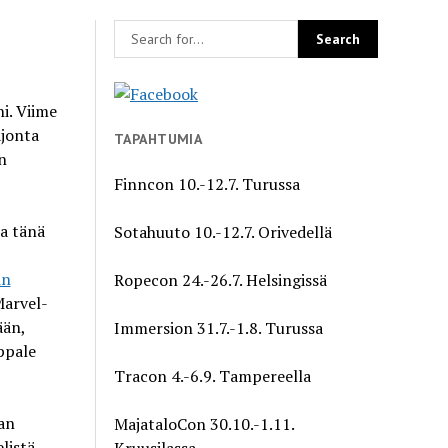
i. Viime
ajonta
TAPAHTUMIA
n
Finncon 10.-12.7. Turussa
ja tänä
Sotahuuto 10.-12.7. Orivedellä
in
Ropecon 24.-26.7. Helsingissä
 Marvel-
ään,
Immersion 31.7.-1.8. Turussa
ppale
Tracon 4.-6.9. Tampereella
an
MajataloCon 30.10.-1.11.
listä
Kruusilassa