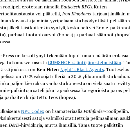
 roolipeli erotetaan nimellä
Battletech RPG
). Kuten
ripelitaustausta voi päätellä,
Iron Kingdoms
tarjoaa jämäkän 
lman kuvausta ja miniatyyripelaamista hyödyntävät pelisäänn
ta jälkeä taisi kuitenkin syntyä, koska peli vei Ennie-palkinno
lta), parhaat tuotantoarvot (hopea) ja parhaat säännöt (hopea)
oissa.
e Press on keskittynyt tekemään loputtoman määrän erilaisia
eja tutkimusvetoisesta
GUMSHOE-sääntöjärjestelmästään
. Tu
tässä joukossa on
Ken Hiten
Night’s Black Agents
. Tuoteselos
elissä on 70 % vakoojatrilleriä ja 30 % yliluonnollista kauhua
uinka paljon kierroksia vanhasta koneesta on vielä saatu revitty
nie-palkintoja sateli joka tapauksessa kategorioista paras pel
ja parhaiten kirjoitettu teos (hopea).
julkaisema
NPC Codex
on lisämateriaalia
Pathfinder
-roolipeliin.
yksinkertaisesti satoja valmiiksi statitettuja pelimaailman asukk
inen
D&D
-hirviökirja, mutta ihmisillä. Tämä tuote palkittiin