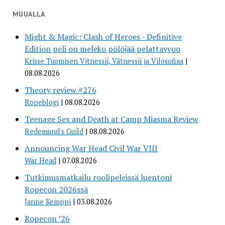
MUUALLA
Might & Magic: Clash of Heroes - Definitive
Edition peli on meleko pölöjää pelattavvoo
Krisse Tuomisen Vitnessii, Vätnessii ja Vilosofiaa
08.08.2026
Theory review #276
Ropeblogi
08.08.2026
Teenage Sex and Death at Camp Miasma Review
Redemund's Guild
08.08.2026
Announcing War Head Civil War VIII
War Head
07.08.2026
Tutkimusmatkailu roolipeleissä luentoni
Ropecon 2026ssä
Janne Kemppi
03.08.2026
Ropecon ’26