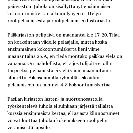
päinvastoin Juhola on sisällyttänyt ensimmäisen
kokoontumiskerran alkuun lyhyen esittelyn
roolipelaamisesta ja roolipelaamisen historiasta.
Pääkirjaston pelipäivä on maanantai klo 17-20. Tilaa
on korkeintaan viidelle pelaajalle, mutta koska
ensimmäinen kokoontumiskerta lieni viime
maanantaina 23.9., en tiedä montako paikkaa vielä on
vapaana. On mahdollista, että jos tulijoita ei ollut
tarpeeksi, pelaamista ei vielä viime maanantaina
aloitettu. Aikaisemmilla ryhmillä seikkailun
pelaamiseen on mennyt 4-8 kokoontumiskertaa.
Pasilan kirjaston lasten- ja nuortenosastolla
työskentelevä Juhola ei suinkaan järjestä tällaista
kurssia ensimmäistä kertaa, eli asiasta kiinnostuneet
voivat luottaa Juholan kokemukseen roolipelin
vetämisestä lapsille.