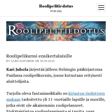
Roolipelitiedotus
open
menu
09.08.2026
Roolipelikurssi ensikertalaisille
BY SAMI KOPONEN ON 30.09.2010
Kari Juhola
järjestää jälleen Helsingin pääkirjastossa
Pasilassa roolipelikurssin, jonne kutsutaan erityisesti
aloittelijoita.
Tarjolla oleva fantasiaseikkailu on
kirjaston tiedotteen
mukaan
tarkoitettu yli 11-vuotiaille lapsille ja nuorille,
jotka eivät ole aikaisemmin roolipelanneet.
Etukäteistietoa roolipelaamisesta ei tarvita, vaan