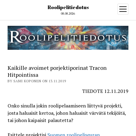
Roolipelitiedotus
open
menu
08.08.2026
Kaikille avoimet porjektiporinat Tracon
Hitpointissa
BY SAMI KOPONEN ON 13.11.2019
TIEDOTE 12.11.2019
Onko sinulla jokin roolipelaamiseen liittyvä projekti,
josta haluaisit kertoa, johon haluaisit värvätä tekijöitä,
tai johon kaipaisit palautetta?
Esittele projektisi
Suomen roolipeliseuran