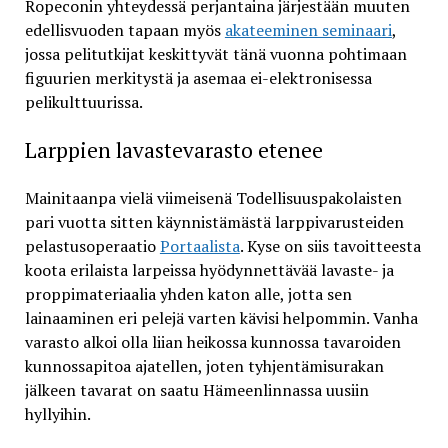
Ropeconin yhteydessä perjantaina järjestään muuten
edellisvuoden tapaan myös
akateeminen seminaari
,
jossa pelitutkijat keskittyvät tänä vuonna pohtimaan
figuurien merkitystä ja asemaa ei-elektronisessa
pelikulttuurissa.
Larppien lavastevarasto etenee
Mainitaanpa vielä viimeisenä Todellisuuspakolaisten
pari vuotta sitten käynnistämästä larppivarusteiden
pelastusoperaatio
Portaalista
. Kyse on siis tavoitteesta
koota erilaista larpeissa hyödynnettävää lavaste- ja
proppimateriaalia yhden katon alle, jotta sen
lainaaminen eri pelejä varten kävisi helpommin. Vanha
varasto alkoi olla liian heikossa kunnossa tavaroiden
kunnossapitoa ajatellen, joten tyhjentämisurakan
jälkeen tavarat on saatu Hämeenlinnassa uusiin
hyllyihin.