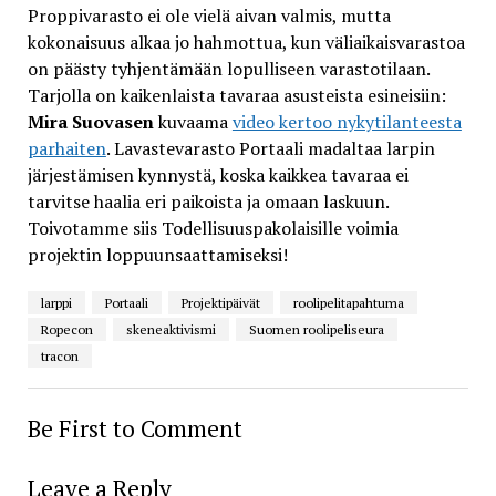
Proppivarasto ei ole vielä aivan valmis, mutta
kokonaisuus alkaa jo hahmottua, kun väliaikaisvarastoa
on päästy tyhjentämään lopulliseen varastotilaan.
Tarjolla on kaikenlaista tavaraa asusteista esineisiin:
Mira Suovasen
kuvaama
video kertoo nykytilanteesta
parhaiten
. Lavastevarasto Portaali madaltaa larpin
järjestämisen kynnystä, koska kaikkea tavaraa ei
tarvitse haalia eri paikoista ja omaan laskuun.
Toivotamme siis Todellisuuspakolaisille voimia
projektin loppuunsaattamiseksi!
larppi
Portaali
Projektipäivät
roolipelitapahtuma
Ropecon
skeneaktivismi
Suomen roolipeliseura
tracon
Be First to Comment
Leave a Reply