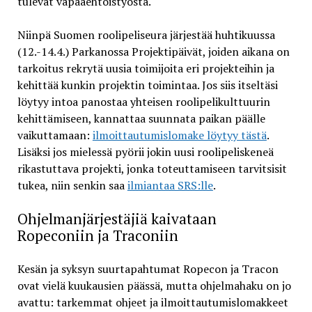
tulevat vapaaehtoistyöstä.
Niinpä Suomen roolipeliseura järjestää huhtikuussa
(12.-14.4.) Parkanossa Projektipäivät, joiden aikana on
tarkoitus rekrytä uusia toimijoita eri projekteihin ja
kehittää kunkin projektin toimintaa. Jos siis itseltäsi
löytyy intoa panostaa yhteisen roolipelikulttuurin
kehittämiseen, kannattaa suunnata paikan päälle
vaikuttamaan:
ilmoittautumislomake löytyy tästä
.
Lisäksi jos mielessä pyörii jokin uusi roolipeliskeneä
rikastuttava projekti, jonka toteuttamiseen tarvitsisit
tukea, niin senkin saa
ilmiantaa SRS:lle
.
Ohjelmanjärjestäjiä kaivataan
Ropeconiin ja Traconiin
Kesän ja syksyn suurtapahtumat Ropecon ja Tracon
ovat vielä kuukausien päässä, mutta ohjelmahaku on jo
avattu: tarkemmat ohjeet ja ilmoittautumislomakkeet