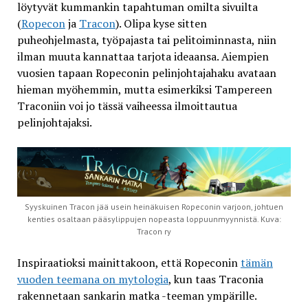
löytyvät kummankin tapahtuman omilta sivuilta
(
Ropecon
ja
Tracon
). Olipa kyse sitten
puheohjelmasta, työpajasta tai pelitoiminnasta, niin
ilman muuta kannattaa tarjota ideaansa. Aiempien
vuosien tapaan Ropeconin pelinjohtajahaku avataan
hieman myöhemmin, mutta esimerkiksi Tampereen
Traconiin voi jo tässä vaiheessa ilmoittautua
pelinjohtajaksi.
Syyskuinen Tracon jää usein heinäkuisen Ropeconin varjoon, johtuen
kenties osaltaan pääsylippujen nopeasta loppuunmyynnistä. Kuva:
Tracon ry
Inspiraatioksi mainittakoon, että Ropeconin
tämän
vuoden teemana on mytologia
, kun taas Traconia
rakennetaan sankarin matka -teeman ympärille.