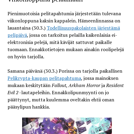
Pienimuotoisia pelitapahtumia järjestetään tulevana
viikonloppuna kaksin kappalein. Hämeenlinnassa on
lauantaina (30.3.)
Todellisuuspakolaisten järjestämä
pelipäivä
, jossa on tarkoitus pelailla kaikenlaisia ei-
elektronisia pelejä, mitä kävijät sattuvat paikalle
tuomaan. Ennakkotietojen mukaan ainakin roolipelejä
on hyvin tarjolla.
Samana päivänä (30.3.) Porissa on tarjolla paikallisen
Pelikrypta-kaupan pelitapahtuma
, jossa mainoksen
mukaan keskitytään
Fallout
,
Arkham Horror
ja
Resident
Evil 2
-lautapeleihin. Ennakkolipunmyynti on jo
päättynyt, mutta kuulemma oveltakin ehtii oman
pääsylipun hankkia.