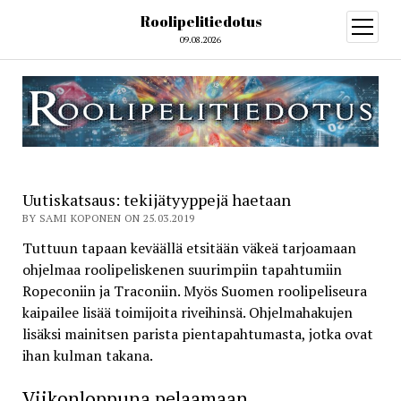
Roolipelitiedotus
open
menu
09.08.2026
Uutiskatsaus: tekijätyyppejä haetaan
BY SAMI KOPONEN ON 25.03.2019
Tuttuun tapaan keväällä etsitään väkeä tarjoamaan
ohjelmaa roolipeliskenen suurimpiin tapahtumiin
Ropeconiin ja Traconiin. Myös Suomen roolipeliseura
kaipailee lisää toimijoita riveihinsä. Ohjelmahakujen
lisäksi mainitsen parista pientapahtumasta, jotka ovat
ihan kulman takana.
Viikonloppuna pelaamaan