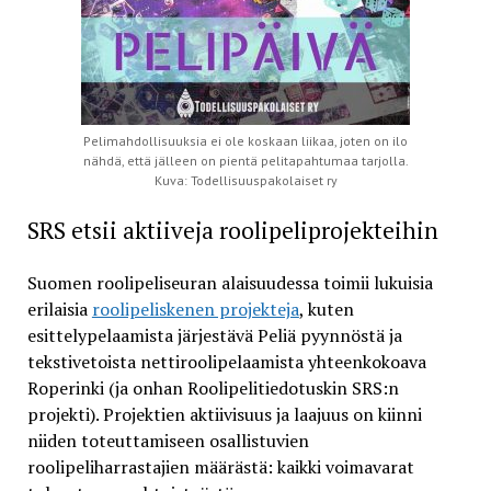
Pelimahdollisuuksia ei ole koskaan liikaa, joten on ilo
nähdä, että jälleen on pientä pelitapahtumaa tarjolla.
Kuva: Todellisuuspakolaiset ry
SRS etsii aktiiveja roolipeliprojekteihin
Suomen roolipeliseuran alaisuudessa toimii lukuisia
erilaisia
roolipeliskenen projekteja
, kuten
esittelypelaamista järjestävä Peliä pyynnöstä ja
tekstivetoista nettiroolipelaamista yhteenkokoava
Roperinki (ja onhan Roolipelitiedotuskin SRS:n
projekti). Projektien aktiivisuus ja laajuus on kiinni
niiden toteuttamiseen osallistuvien
roolipeliharrastajien määrästä: kaikki voimavarat