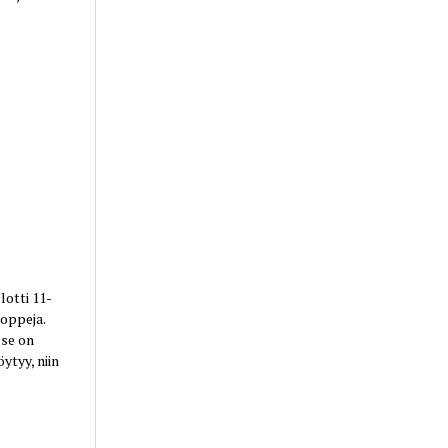
lotti 11-
toppeja.
 se on
ytyy, niin