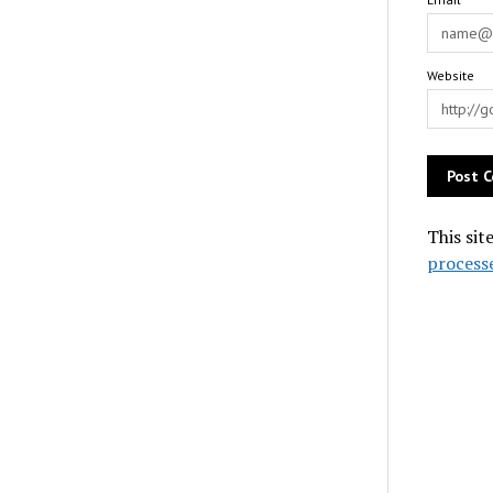
Website
This sit
process