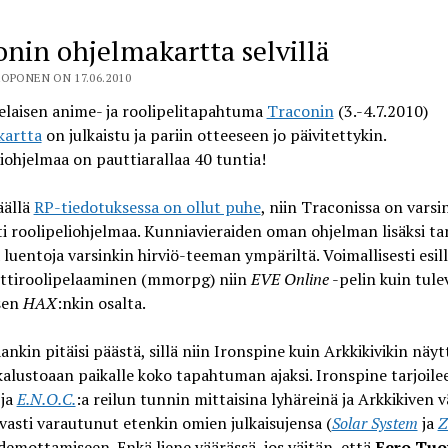
onin ohjelmakartta selvillä
OPONEN ON 17.06.2010
laisen anime- ja roolipelitapahtuma
Traconin
(3.-4.7.2010)
kartta
on julkaistu ja pariin otteeseen jo päivitettykin.
iohjelmaa on pauttiarallaa 40 tuntia!
äällä
RP-tiedotuksessa on ollut puhe
, niin Traconissa on varsi
i roolipeliohjelmaa. Kunniavieraiden oman ohjelman lisäksi tar
ä luentoja varsinkin hirviö-teeman ympäriltä. Voimallisesti esil
ttiroolipelaaminen (mmorpg) niin
EVE Online
-pelin kuin tule
sen
HAX
:nkin osalta.
nkin pitäisi päästä, sillä niin Ironspine kuin Arkkikivikin näyt
alustoaan paikalle koko tapahtuman ajaksi. Ironspine tarjoile
ja
E.N.O.C.
:a reilun tunnin mittaisina lyhäreinä ja Arkkikiven v
vasti varautunut etenkin omien julkaisujensa (
Solar System
ja
Z
 demottamiseen. Enkä liene väärässä, jos väitän, että
Eero Tuo