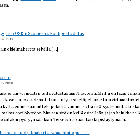
assa.
ggi tuo OSR:n Suomeen « Roolipelitiedotus
.06.2010
nin ohjelmakartta selvillä […]
urori
.07.2010
usalemiin voi muuten tulla tutustumaan Traconiin. Meillä on lauantaina s
akkosessa, jossa demotetaan erityisesti etäpelaamista ja virtuaalitable
ä kyllä, emme suunnittele pelauttavamme siellä n20-systeemillä, koska
n raskas conikäyttöön. Muuten sitäkin kyllä esitellään, ja jos halukkaita lö
o siitäkin pystyyn saadaan. Tervetuloa vaan kaikki pistäytymään.
10.tracon.fi/ohjelmakartta/#lauantai-opus_2-2