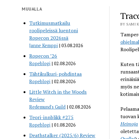
MUUALLA
Trac
Tutkimusmatkailu
BY SAMI K
roolipeleissä luentoni
Tampere
Ropecon 2026ssä
ohjelma
Janne Kemppi
03.08.2026
Roolipel
Ropecon ’26
Ropeblogi
02.08.2026
Kuten t
runsaast
Tähtikulkuri-pohdintaa
erinäisi
Ropeblogi
02.08.2026
myös ne
Little Witch in the Woods
kotimai
Review
Redemund's Guild
02.08.2026
Pelaamaa
tuovan k
Teori-innblikk #275
Heimoja
Ropeblogi
01.08.2026
oletetta
Deathstalker (2025/6) Review
Ovella!
)