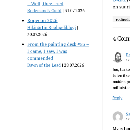
– Well, they tried
on suuri
Redemund's Guild
31.07.2026
Ropecon 2026
roolipelit
Hikinörtin Roolipeliblogi
30.07.2026
4 Com
From the painting desk #83 –
I came, I saw, I was
Ee
commended
17
Dawn of the Lead
28.07.2026
Juu, tark
tulen its
muiden pe
millaista
Reply
S
17
Myös
Ja