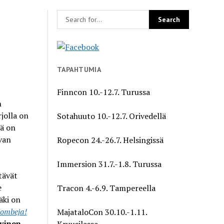
TAPAHTUMIA
Finncon 10.-12.7. Turussa
n
jolla on
Sotahuuto 10.-12.7. Orivedellä
lä on
van
Ropecon 24.-26.7. Helsingissä
Immersion 31.7.-1.8. Turussa
tävät
e
Tracon 4.-6.9. Tampereella
äki on
ombeja!
MajataloCon 30.10.-1.11.
vinen
Kruusilassa