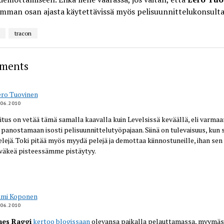
mman osan ajasta käytettävissä myös pelisuunnittelukonsulta
tracon
ments
ro Tuovinen
.06.2010
oitus on vetää tämä samalla kaavalla kuin Levelsissä keväällä, eli varmaa
e panostamaan isosti pelisuunnittelutyöpajaan. Siinä on tulevaisuus, kun 
lejä. Toki pitää myös myydä pelejä ja demottaa kiinnostuneille, ihan se
 väkeä pisteessämme pistäytyy.
ami Koponen
.06.2010
mes Raggi
kertoo blogissaan
olevansa paikalla pelauttamassa, myymäss