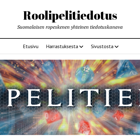
Roolipelitiedotus
Suomalaisen ropeskenen yhteinen tiedotuskanava
Etusivu
Harrastuksesta
Sivustosta