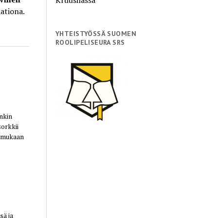
ationa.
YHTEISTYÖSSÄ SUOMEN
ROOLIPELISEURA SRS
nkin
sorkkii
n mukaan
ä ja