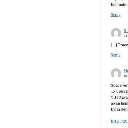
luennoim
Reply
Ra
18
[…] Traco
Reply
Nu
01
Space Jer
15 Opus k
Yllättävä
aivan liia
kyllä dem
http://20