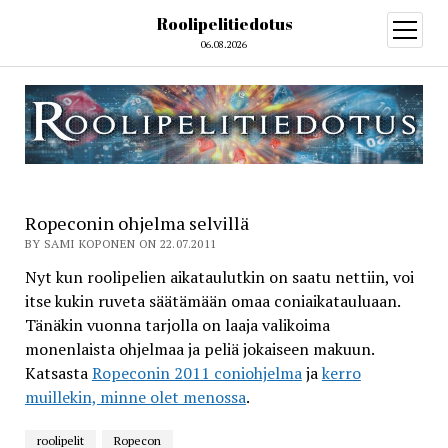
Roolipelitiedotus
open
menu
06.08.2026
Ropeconin ohjelma selvillä
BY SAMI KOPONEN ON 22.07.2011
Nyt kun roolipelien aikataulutkin on saatu nettiin, voi
itse kukin ruveta säätämään omaa coniaikatauluaan.
Tänäkin vuonna tarjolla on laaja valikoima
monenlaista ohjelmaa ja peliä jokaiseen makuun.
Katsasta
Ropeconin 2011 coniohjelma
ja
kerro
muillekin, minne olet menossa
.
roolipelit
Ropecon