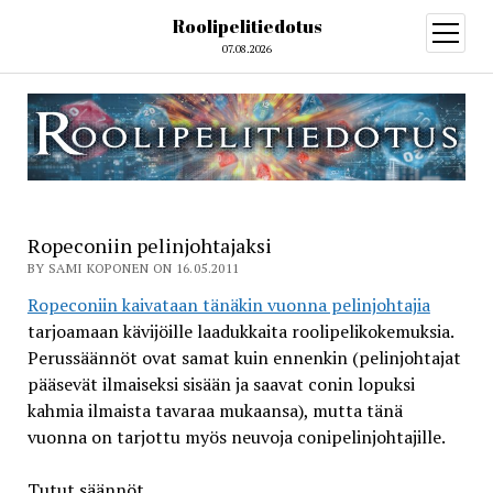
Roolipelitiedotus
open
menu
07.08.2026
Ropeconiin pelinjohtajaksi
BY SAMI KOPONEN ON 16.05.2011
Ropeconiin kaivataan tänäkin vuonna pelinjohtajia
tarjoamaan kävijöille laadukkaita roolipelikokemuksia.
Perussäännöt ovat samat kuin ennenkin (pelinjohtajat
pääsevät ilmaiseksi sisään ja saavat conin lopuksi
kahmia ilmaista tavaraa mukaansa), mutta tänä
vuonna on tarjottu myös neuvoja conipelinjohtajille.
Tutut säännöt