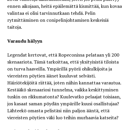
ennen aikojaan, heitä epäilemättä kismittää, kun kovaa
valintaa ei olisi tarvinnutkaan tehdä. Pelin
rytmittäminen on conipelinjohtamisen keskeisiä
taitoja.
Varaudu hälyyn
Legendat kertovat, että Ropeconissa pelataan yli 200
skenaariota. Tämä tarkoittaa, että yksityisistä tiloista
on turva haaveilla. Ympärillä pyörii ohikulkijoita ja
viereisten pöytien äänet kuuluvat selvästi.
Häiriötekijöitä riittää, joten niihin kannattaa varautua.
Kestääkö skenaariosi tunnelma, vaikka keskittyminen
tuskin on rikkumatonta? Kuulevatko pelaajat toisiaan,
jos kasaat saman pöydän ympärille kuusi osallistujaa?
Lähteekö omasta pelistäsi niin paljon ääntä, että
viereisten pöytien väki luo teihin murhaavia katseita?