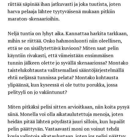
riittää säpinää ihan jatkuvasti ja joka tuutista, joten
harva pelaaja lähtee tyytyväisenä mukaan pitkiin
maraton-skenaarioihin.
Neljä tuntia on lyhyt aika. Kannattaa harkita tarkkaan,
mihin se riittää. Onko hahmonluonti niin oleellinen,
että se on sisällytettävä kuvioon? Miten saat pelin
käyntiin rivakasti, että viimeistään ensimmäisen
tunnin jälkeen olette jo syvällä skenaariossa? Montako
taistelukohtausta valitsemallasi sääntöjärjestelmällä
ehtii neljässä tunnissa pelata? Montako kohtausta
ylipäänsä, kun kyseessä ei ole tuttu porukka, jossa
pelityyli on jo vakiintunut?
Miten pitkäksi pelisi sitten arvioitkaan, niin koita pysyä
siinä. Monella voi olla aikataulutettuja menoja, joten
heidän pitää lähteä pöydästä juuri silloin, kun lupailit
pelin päättyvän. Vastaavasti moni on voinut tehdä
kovia valintoja aikataulustaan, joten jos pelisi päättyy