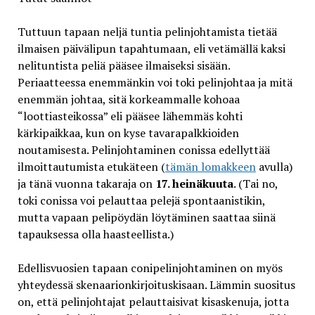
Tuttuun tapaan neljä tuntia pelinjohtamista tietää
ilmaisen päivälipun tapahtumaan, eli vetämällä kaksi
nelituntista peliä pääsee ilmaiseksi sisään.
Periaatteessa enemmänkin voi toki pelinjohtaa ja mitä
enemmän johtaa, sitä korkeammalle kohoaa
“loottiasteikossa” eli pääsee lähemmäs kohti
kärkipaikkaa, kun on kyse tavarapalkkioiden
noutamisesta. Pelinjohtaminen conissa edellyttää
ilmoittautumista etukäteen (
tämän lomakkeen
avulla)
ja tänä vuonna takaraja on
17. heinäkuuta
. (Tai no,
toki conissa voi pelauttaa pelejä spontaanistikin,
mutta vapaan pelipöydän löytäminen saattaa siinä
tapauksessa olla haasteellista.)
Edellisvuosien tapaan conipelinjohtaminen on myös
yhteydessä skenaarionkirjoituskisaan. Lämmin suositus
on, että pelinjohtajat pelauttaisivat kisaskenuja, jotta