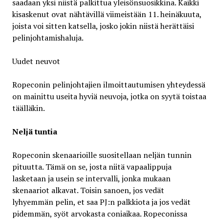
saadaan yksi niistä palkittua yleisönsuosikkina. Kaikki
kisaskenut ovat nähtävillä viimeistään 11. heinäkuuta,
joista voi sitten katsella, josko jokin niistä herättäisi
pelinjohtamishaluja.
Uudet neuvot
Ropeconin pelinjohtajien ilmoittautumisen yhteydessä
on mainittu useita hyviä neuvoja, jotka on syytä toistaa
täälläkin.
Neljä tuntia
Ropeconin skenaarioille suositellaan neljän tunnin
pituutta. Tämä on se, josta niitä vapaalippuja
lasketaan ja usein se intervalli, jonka mukaan
skenaariot alkavat. Toisin sanoen, jos vedät
lyhyemmän pelin, et saa PJ:n palkkiota ja jos vedät
pidemmän, syöt arvokasta coniaikaa. Ropeconissa