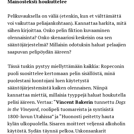
Mainosteksti houkuttelee
Pelikuvauksella on väliä (etenkin, kun et välttämättä
voi vaikuttaa peliajankohtaan). Kannattaa harkita, mitä
siihen kirjoittaa. Onko pelin fiktion kuvaaminen
olennaisinta? Onko skenaariosi keskeisin osa sen
sääntöjärjestelmä? Millaisin odotuksin haluat pelaajien
saapuvan pelipöydän ääreen?
Tässä tuskin pystyy miellyttämään kaikkia: Ropeconin
puoli suosittelee kertomaan pelin sisällöstä, minä
puolestani luontojani luen käytetystä
sääntöjärjestemästä kaiken olennaisen. Niinpä
kannattaa miettiä, millaisia tyyppejä haluat houkutella
pelisi ääreen. Vertaa: “
Vincent Bakerin
tunnettu
Dogs
in the Vineyard
, roolipeli tuomareista ja syntisistä
1800-luvun Utahissa” ja “Huonosti peitetty hauta
kylän ulkopuolella. Sisaren moitteet veljensä alkoholin
käytöstä. Sydän täynnä pelkoa. Uskonsankarit