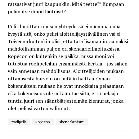
ratsastivat juuri kaupunkiin. Mitä teette?” Kumpaan
peliin itse ilmoittautuisit?
Peli-ilmoittautumisen yhteydessä ei näemmä enää
kysytä sitä, onko pelisi aloittelijaystävällinen vai ei.
Toiveena kuitenkin olisi, että tätä lisämainintaa näkisi
mahdollisimman paljon eri skenaarioilmoituksissa.
Ropecon on kuitenkin se paikka, missä moni voi
tutustua roolipeleihin ensimmäistä kertaa – jos siihen
vain annetaan mahdollisuus. Aloittelijoiden mukaan
ottamisesta harvoin on mitään haittaa. Oman
kokemukseni mukaan he ovat innokkaita pelaamaan
eikä kokeneisuus ole mikään tae siitä, että pelaaja
tuntisi juuri sen sääntöjärjestelmän kiemurat, jonka
olet peliäsi varten valinnut.
roolipelit
Ropecon
skeneaktivismi