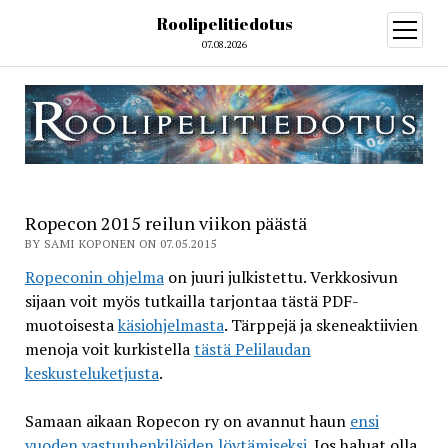
Roolipelitiedotus
open
menu
07.08.2026
Ropecon 2015 reilun viikon päästä
BY SAMI KOPONEN ON 07.05.2015
Ropeconin ohjelma
on juuri julkistettu. Verkkosivun
sijaan voit myös tutkailla tarjontaa tästä PDF-
muotoisesta
käsiohjelmasta
. Tärppejä ja skeneaktiivien
menoja voit kurkistella
tästä Pelilaudan
keskusteluketjusta
.
Samaan aikaan Ropecon ry on avannut haun
ensi
vuoden vastuuhenkilöiden löytämiseksi
. Jos haluat olla