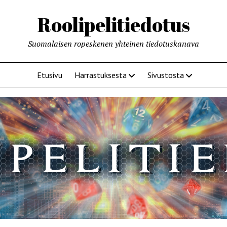
Roolipelitiedotus
Suomalaisen ropeskenen yhteinen tiedotuskanava
Etusivu
Harrastuksesta
Sivustosta