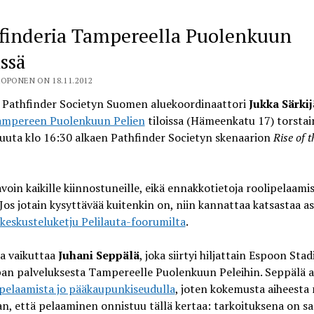
finderia Tampereella Puolenkuun
issä
OPONEN ON 18.11.2012
Pathfinder Societyn Suomen aluekoordinaattori
Jukka Särkij
mpereen Puolenkuun Pelien
tiloissa (Hämeenkatu 17) torstai
uuta klo 16:30 alkaen Pathfinder Societyn skenaarion
Rise of 
avoin kaikille kiinnostuneille, eikä ennakkotietoja roolipelaami
 Jos jotain kysyttävää kuitenkin on, niin kannattaa katsastaa as
keskusteluketju Pelilauta-foorumilta
.
a vaikuttaa
Juhani Seppälä
, joka siirtyi hiljattain Espoon Stad
an palveluksesta Tampereelle Puolenkuun Peleihin. Seppälä a
 pelaamista jo pääkaupunkiseudulla
, joten kokemusta aiheesta r
n, että pelaaminen onnistuu tällä kertaa: tarkoituksena on s