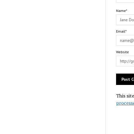
Name*
Email*
Website
This sit
process