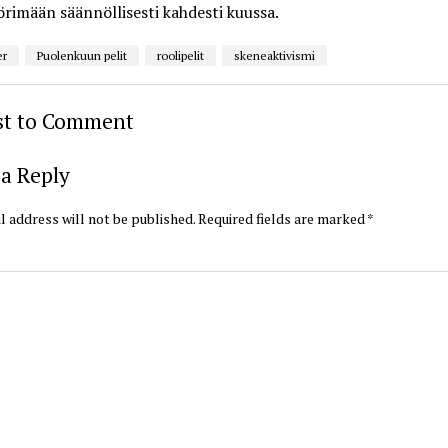
örimään säännöllisesti kahdesti kuussa.
er
Puolenkuun pelit
roolipelit
skeneaktivismi
rst to Comment
a Reply
l address will not be published.
Required fields are marked
*