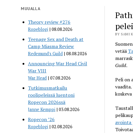
MUUALLA
Path
Theory review #276
pele
Ropeblogi
08.08.2026
BY SAMI K
Teenage Sex and Death at
Suomen 
Camp Miasma Review
vetää
Ta
Redemund's Guild
08.08.2026
marrask
Announcing War Head Civil
Guild
.
War VIII
War Head
07.08.2026
Peli on 
vaadita.
Tutkimusmatkailu
koskeva
roolipeleissä luentoni
Ropecon 2026ssä
Taustall
Janne Kemppi
03.08.2026
pelikaup
Ropecon ’26
avointa
Ropeblogi
02.08.2026
Toivotaa