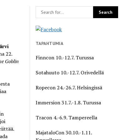
TAPAHTUMIA
ärvi
na 22.
Finncon 10.-12.7. Turussa
the Goblin
Sotahuuto 10.-12.7. Orivedellä
sesta
Ropecon 24.-26.7. Helsingissä
iaa
Immersion 31.7.-1.8. Turussa
in
Tracon 4.-6.9. Tampereella
joi
iittää.
MajataloCon 30.10.-1.11.
aada
Kruusilassa