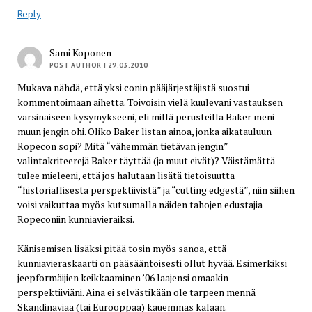
Reply
Sami Koponen
POST AUTHOR
| 29.03.2010
Mukava nähdä, että yksi conin pääjärjestäjistä suostui
kommentoimaan aihetta. Toivoisin vielä kuulevani vastauksen
varsinaiseen kysymykseeni, eli millä perusteilla Baker meni
muun jengin ohi. Oliko Baker listan ainoa, jonka aikatauluun
Ropecon sopi? Mitä “vähemmän tietävän jengin”
valintakriteerejä Baker täyttää (ja muut eivät)? Väistämättä
tulee mieleeni, että jos halutaan lisätä tietoisuutta
“historiallisesta perspektiivistä” ja “cutting edgestä”, niin siihen
voisi vaikuttaa myös kutsumalla näiden tahojen edustajia
Ropeconiin kunniavieraiksi.
Känisemisen lisäksi pitää tosin myös sanoa, että
kunniavieraskaarti on pääsääntöisesti ollut hyvää. Esimerkiksi
jeepformäijien keikkaaminen ’06 laajensi omaakin
perspektiiviäni. Aina ei selvästikään ole tarpeen mennä
Skandinaviaa (tai Eurooppaa) kauemmas kalaan.