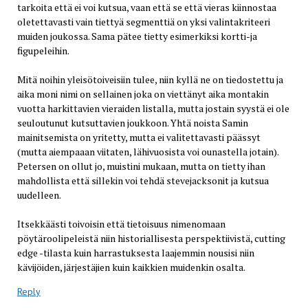
tarkoita että ei voi kutsua, vaan että se että vieras kiinnostaa
oletettavasti vain tiettyä segmenttiä on yksi valintakriteeri
muiden joukossa. Sama pätee tietty esimerkiksi kortti-ja
figupeleihin.
Mitä noihin yleisötoiveisiin tulee, niin kyllä ne on tiedostettu ja
aika moni nimi on sellainen joka on viettänyt aika montakin
vuotta harkittavien vieraiden listalla, mutta jostain syystä ei ole
seuloutunut kutsuttavien joukkoon. Yhtä noista Samin
mainitsemista on yritetty, mutta ei valitettavasti päässyt
(mutta aiempaaan viitaten, lähivuosista voi ounastella jotain).
Petersen on ollut jo, muistini mukaan, mutta on tietty ihan
mahdollista että sillekin voi tehdä stevejacksonit ja kutsua
uudelleen.
Itsekkäästi toivoisin että tietoisuus nimenomaan
pöytäroolipeleistä niin historiallisesta perspektiivistä, cutting
edge -tilasta kuin harrastuksesta laajemmin nousisi niin
kävijöiden, järjestäjien kuin kaikkien muidenkin osalta.
Reply