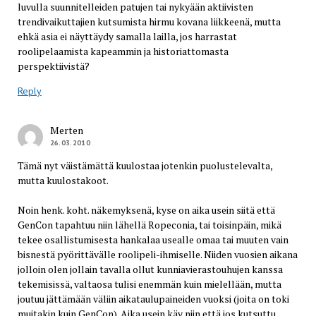
luvulla suunnitelleiden patujen tai nykyään aktiivisten
trendivaikuttajien kutsumista hirmu kovana liikkeenä, mutta
ehkä asia ei näyttäydy samalla lailla, jos harrastat
roolipelaamista kapeammin ja historiattomasta
perspektiivistä?
Reply
Merten
26.03.2010
Tämä nyt väistämättä kuulostaa jotenkin puolustelevalta,
mutta kuulostakoot.
Noin henk. koht. näkemyksenä, kyse on aika usein siitä että
GenCon tapahtuu niin lähellä Ropeconia, tai toisinpäin, mikä
tekee osallistumisesta hankalaa usealle omaa tai muuten vain
bisnestä pyörittävälle roolipeli-ihmiselle. Niiden vuosien aikana
jolloin olen jollain tavalla ollut kunniavierastouhujen kanssa
tekemisissä, valtaosa tulisi enemmän kuin mielellään, mutta
joutuu jättämään väliin aikataulupaineiden vuoksi (joita on toki
muitakin kuin GenCon). Aika usein käy niin että jos kutsuttu