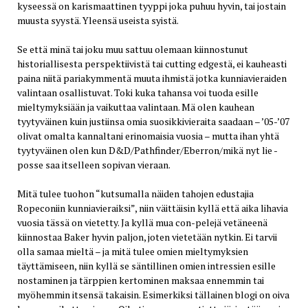
kyseessä on karismaattinen tyyppi joka puhuu hyvin, tai jostain
muusta syystä. Yleensä useista syistä.
Se että minä tai joku muu sattuu olemaan kiinnostunut
historiallisesta perspektiivistä tai cutting edgestä, ei kauheasti
paina niitä pariakymmentä muuta ihmistä jotka kunniavieraiden
valintaan osallistuvat. Toki kuka tahansa voi tuoda esille
mieltymyksiään ja vaikuttaa valintaan. Mä olen kauhean
tyytyväinen kuin justiinsa omia suosikkivieraita saadaan – ’05-’07
olivat omalta kannaltani erinomaisia vuosia – mutta ihan yhtä
tyytyväinen olen kun D&D/Pathfinder/Eberron/mikä nyt lie -
posse saa itselleen sopivan vieraan.
Mitä tulee tuohon “kutsumalla näiden tahojen edustajia
Ropeconiin kunniavieraiksi”, niin väittäisin kyllä että aika lihavia
vuosia tässä on vietetty. Ja kyllä mua con-pelejä vetäneenä
kiinnostaa Baker hyvin paljon, joten vietetään nytkin. Ei tarvii
olla samaa mieltä – ja mitä tulee omien mieltymyksien
täyttämiseen, niin kyllä se säntillinen omien intressien esille
nostaminen ja tärppien kertominen maksaa ennemmin tai
myöhemmin itsensä takaisin. Esimerkiksi tällainen blogi on oiva