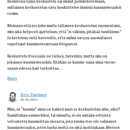
henkilönä tämä keskustelu sai minut pohdiskelemaan,
millainen keskustelun sävy houkuttelee ihmisiä kunniavieraaksi
coniin.
Meinaan että jos joku mulle tällaisen keskustelun suomentaisi,
niin aika helposti ajattelisin, että “ei väkisin, pitäkää tunkkinne.”
Ja kertoisin vielä kavereille, että mihin sävyyn suomalaiset
ropeltajat kunniavieraistaan blogaavat.
Keskustelu itsessään on tärkeä, tietenkin, mutta niin on
jokainen kunniavieraskin. Sitähän se kunnia-sana siinä vieras-
sanan edessä kait tarkoittaa…
Reply
Eero Tuovinen
05.04.2010
Niin, se “kunnia” siinä on kaiketi juuri se keskustelun aihe, eikö?
Samillahan esimerkiksi, tai minulla, ei ole mitään erityistä
velvoitetta kunnioittaa vierasta, jota emme itse ole valinneet
kunniavieraaksi, joten turha meitä on siitä moittiakaan. Merten