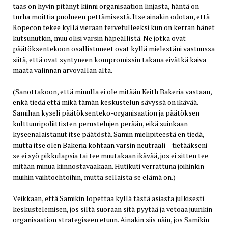
taas on hyvin pitänyt kiinni organisaation linjasta, häntä on
turha moittia puolueen pettämisestä. Itse ainakin odotan, että
Ropecon tekee kyllä vieraan tervetulleeksi kun on kerran hänet
kutsunutkin, muu olisi varsin häpeällistä. Ne jotka ovat
päätöksentekoon osallistuneet ovat kyllä mielestäni vastuussa
siitä, että ovat syntyneen kompromissin takana eivätkä kaiva
maata valinnan arvovallan alta.
(Sanottakoon, että minulla ei ole mitään Keith Bakeria vastaan,
enkä tiedä että mikä tämän keskustelun sävyssä on ikävää.
Samihan kyseli päätöksenteko-organisaation ja päätöksen
kulttuuripoliittisten perustelujen perään, eikä suinkaan
kyseenalaistanut itse päätöstä. Samin mielipiteestä en tiedä,
mutta itse olen Bakeria kohtaan varsin neutraali – tietääkseni
se ei syö pikkulapsia tai tee muutakaan ikävää, jos ei sitten tee
mitään minua kiinnostavaakaan. Hutikuti verrattuna joihinkin
muihin vaihtoehtoihin, mutta sellaista se elämä on.)
Veikkaan, että Samikin lopettaa kyllä tästä asiasta julkisesti
keskustelemisen, jos siltä suoraan sitä pyytää ja vetoaa juurikin
organisaation strategiseen etuun. Ainakin siis näin, jos Samikin