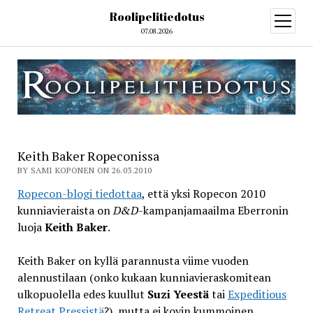
Roolipelitiedotus
open
menu
07.08.2026
Keith Baker Ropeconissa
BY SAMI KOPONEN ON 26.03.2010
Ropecon-blogi tiedottaa
, että yksi Ropecon 2010
kunniavieraista on
D&D
-kampanjamaailma Eberronin
luoja
Keith Baker
.
Keith Baker on kyllä parannusta viime vuoden
alennustilaan (onko kukaan kunniavieraskomitean
ulkopuolella edes kuullut
Suzi Yeestä
tai
Expeditious
Retreat Pressistä
?), mutta ei kovin kummoinen