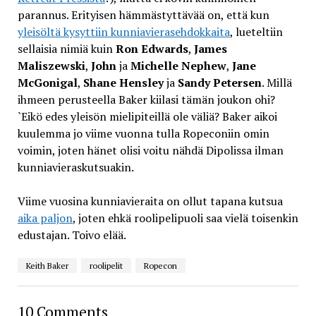
parannus. Erityisen hämmästyttävää on, että kun
yleisöltä kysyttiin kunniavierasehdokkaita
, lueteltiin
sellaisia nimiä kuin
Ron Edwards
,
James
Maliszewski
,
John
ja
Michelle Nephew
,
Jane
McGonigal
,
Shane Hensley
ja
Sandy Petersen
. Millä
ihmeen perusteella Baker kiilasi tämän joukon ohi?
`Eikö edes yleisön mielipiteillä ole väliä? Baker aikoi
kuulemma jo viime vuonna tulla Ropeconiin omin
voimin, joten hänet olisi voitu nähdä Dipolissa ilman
kunniavieraskutsuakin.
Viime vuosina kunniavieraita on ollut tapana kutsua
aika paljon
, joten ehkä roolipelipuoli saa vielä toisenkin
edustajan. Toivo elää.
Keith Baker
roolipelit
Ropecon
10 Comments