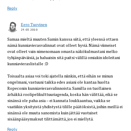
Reply
Eero Tuovinen
29.03.2010
Samaa mieltä muuten Samin kanssa siitä, että yleensä ottaen
nämä kunniavierasvalinnat ovat olleet hyviä. Nämä viimeiset
ovat olleet vain nimenomaan omasta näkökulmastani melko
tyhjänpäiväisiä, ja haluaisin sitä paitsi välillä omiakin idoleitani
kunniavieraslistalle :D
Toisaalta asiaa voi toki ajatella niinkin, että eihän se minun
ongelmani, vastuuni taikka edes asiani ole kantaa huolta
Ropeconin kunniavierasvalinnoista. Samilla on tuollainen
ärhäkkä roolipelikulttuuriagenda, koska hän välittää, eikä se
sinänsä ole paha asia – ei kannata loukkaantua, vaikka se
vaatiikin yksityistä yhdistystä tilille päätöksistä, joihin meillä ei
sinänsä ole muuta sanomista kuin jättää vuotuiset
sisäänpääsymaksut tilittämättä, jos ei miellytä.
Reply