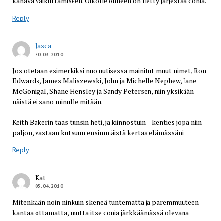
kanava vaikuttamiseen. Oikotie onneen on tietty järjestää conia.
Reply
Jasca
30.03.2010
Jos otetaan esimerkiksi nuo uutisessa mainitut muut nimet, Ron
Edwards, James Maliszewski, John ja Michelle Nephew, Jane
McGonigal, Shane Hensley ja Sandy Petersen, niin yksikään
näistä ei sano minulle mitään.
Keith Bakerin taas tunsin heti, ja kiinnostuin – kenties jopa niin
paljon, vastaan kutsuun ensimmäistä kertaa elämässäni.
Reply
Kat
05.04.2010
Mitenkään noin ninkuin skeneä tuntematta ja paremmuuteen
kantaa ottamatta, mutta itse conia järkkäämässä olevana