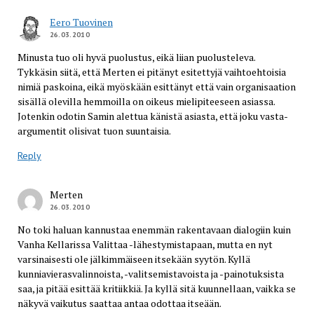
Eero Tuovinen
26.03.2010
Minusta tuo oli hyvä puolustus, eikä liian puolusteleva.
Tykkäsin siitä, että Merten ei pitänyt esitettyjä vaihtoehtoisia
nimiä paskoina, eikä myöskään esittänyt että vain organisaation
sisällä olevilla hemmoilla on oikeus mielipiteeseen asiassa.
Jotenkin odotin Samin alettua känistä asiasta, että joku vasta-
argumentit olisivat tuon suuntaisia.
Reply
Merten
26.03.2010
No toki haluan kannustaa enemmän rakentavaan dialogiin kuin
Vanha Kellarissa Valittaa -lähestymistapaan, mutta en nyt
varsinaisesti ole jälkimmäiseen itsekään syytön. Kyllä
kunniavierasvalinnoista, -valitsemistavoista ja -painotuksista
saa, ja pitää esittää kritiikkiä. Ja kyllä sitä kuunnellaan, vaikka se
näkyvä vaikutus saattaa antaa odottaa itseään.