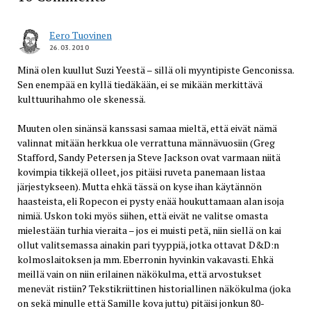
Eero Tuovinen
26.03.2010
Minä olen kuullut Suzi Yeestä – sillä oli myyntipiste Genconissa.
Sen enempää en kyllä tiedäkään, ei se mikään merkittävä
kulttuurihahmo ole skenessä.
Muuten olen sinänsä kanssasi samaa mieltä, että eivät nämä
valinnat mitään herkkua ole verrattuna männävuosiin (Greg
Stafford, Sandy Petersen ja Steve Jackson ovat varmaan niitä
kovimpia tikkejä olleet, jos pitäisi ruveta panemaan listaa
järjestykseen). Mutta ehkä tässä on kyse ihan käytännön
haasteista, eli Ropecon ei pysty enää houkuttamaan alan isoja
nimiä. Uskon toki myös siihen, että eivät ne valitse omasta
mielestään turhia vieraita – jos ei muisti petä, niin siellä on kai
ollut valitsemassa ainakin pari tyyppiä, jotka ottavat D&D:n
kolmoslaitoksen ja mm. Eberronin hyvinkin vakavasti. Ehkä
meillä vain on niin erilainen näkökulma, että arvostukset
menevät ristiin? Tekstikriittinen historiallinen näkökulma (joka
on sekä minulle että Samille kova juttu) pitäisi jonkun 80-