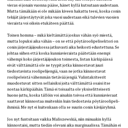
vieras ei jonain vuonna pääse, hänet kyllä kutsutaan uudestaan.
Mutta tämäkään ei ole mikään kiveen hakattu teesi, koska conin
tekijät järjestäytyvät joka vuosi uudestaan eikä tulevien vuosien
vieraista voi oikein etukäteen päättää.
Toinen homma – mikä kieltämättä joskus vähän syö miestä,
mutta lopuksi aika vähän – on se että pöytäroolipelisektori on
conin järjestäjäjoukossa jatkuvasti aika heikosti edustettuna. Se
johtaa siihen että koska kunniavieraista päätetään enempi
vähempi koko järjestäjäjoukon toimesta, listan kärkipäässä
eivät välttämättä ole ne tyypit jotka kiinnostavat juuri
tiedostavinta roolipelijengiä, vaan ne jotka kiinnostavat
roolipeleistä vähemmän tietävää jengiä. Valintakriteerit
muodostuvat sitten sellaisiksi joita välttämättä osaisi itse
nostaa kärkipäähän. Tämä ei toisaalta ole yksiselitteisesti
huono juttu, koska tällöin voi ainakin toivoa että kunniavieraat
saattavat kiinnostaa muitenkin kuin tiedostavia pöytäroolipeli-
ihmisiä. Me nyt ei kuitenkaan olla se suurin conin kävijäryhmä.
Jos nyt funtsitaan vaikka Maliszewskiä, niin minuakin kyllä
kiinnostaisi, mutta tiedän olevani aika marginaalissa. Tämähän ei