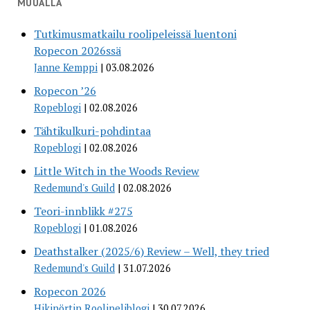
MUUALLA
Tutkimusmatkailu roolipeleissä luentoni
Ropecon 2026ssä
Janne Kemppi
03.08.2026
Ropecon ’26
Ropeblogi
02.08.2026
Tähtikulkuri-pohdintaa
Ropeblogi
02.08.2026
Little Witch in the Woods Review
Redemund's Guild
02.08.2026
Teori-innblikk #275
Ropeblogi
01.08.2026
Deathstalker (2025/6) Review – Well, they tried
Redemund's Guild
31.07.2026
Ropecon 2026
Hikinörtin Roolipeliblogi
30.07.2026