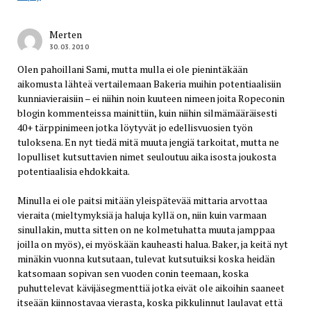
Merten
30.03.2010
Olen pahoillani Sami, mutta mulla ei ole pienintäkään
aikomusta lähteä vertailemaan Bakeria muihin potentiaalisiin
kunniavieraisiin – ei niihin noin kuuteen nimeen joita Ropeconin
blogin kommenteissa mainittiin, kuin niihin silmämääräisesti
40+ tärppinimeen jotka löytyvät jo edellisvuosien työn
tuloksena. En nyt tiedä mitä muuta jengiä tarkoitat, mutta ne
lopulliset kutsuttavien nimet seuloutuu aika isosta joukosta
potentiaalisia ehdokkaita.
Minulla ei ole paitsi mitään yleispätevää mittaria arvottaa
vieraita (mieltymyksiä ja haluja kyllä on, niin kuin varmaan
sinullakin, mutta sitten on ne kolmetuhatta muuta jamppaa
joilla on myös), ei myöskään kauheasti halua. Baker, ja keitä nyt
minäkin vuonna kutsutaan, tulevat kutsutuiksi koska heidän
katsomaan sopivan sen vuoden conin teemaan, koska
puhuttelevat kävijäsegmenttiä jotka eivät ole aikoihin saaneet
itseään kiinnostavaa vierasta, koska pikkulinnut laulavat että