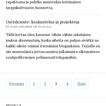
tapahtuma ja pohdin muutenkin kotimaisen
larppikulttuurin luonnetta.
Uutiskooste: keskustelua ja projekteja
BY SAMI KOPONEN ON 18.04.2016
Tällä kertaa olen koonnut tähän vähän sekalaisen
joukon skeneuutisia, koska aiheita on paljon eivätkä ne
kaikki oikein toimisi itsenäisinä blogauksina. Tarjolla on
siis monenlaista juttua uusista julkaisuista ulkomaisten
roolipelifirmojen pelisuunnittelupajoihin.
Posts
Previous
1
2
3
4
Next
pagination
MUUALLA