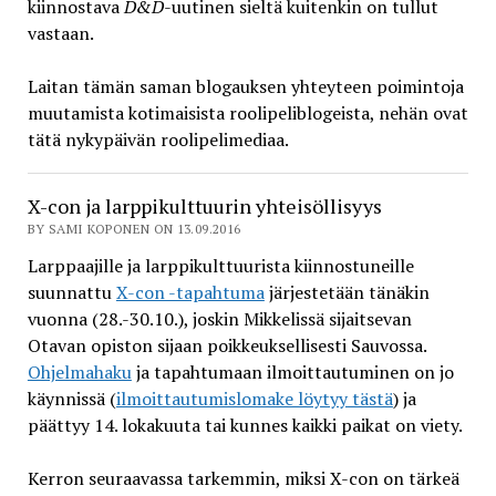
kiinnostava
D&D
-uutinen sieltä kuitenkin on tullut
vastaan.
Laitan tämän saman blogauksen yhteyteen poimintoja
muutamista kotimaisista roolipeliblogeista, nehän ovat
tätä nykypäivän roolipelimediaa.
X-con ja larppikulttuurin yhteisöllisyys
BY SAMI KOPONEN ON 13.09.2016
Larppaajille ja larppikulttuurista kiinnostuneille
suunnattu
X-con -tapahtuma
järjestetään tänäkin
vuonna (28.-30.10.), joskin Mikkelissä sijaitsevan
Otavan opiston sijaan poikkeuksellisesti Sauvossa.
Ohjelmahaku
ja tapahtumaan ilmoittautuminen on jo
käynnissä (
ilmoittautumislomake löytyy tästä
) ja
päättyy 14. lokakuuta tai kunnes kaikki paikat on viety.
Kerron seuraavassa tarkemmin, miksi X-con on tärkeä