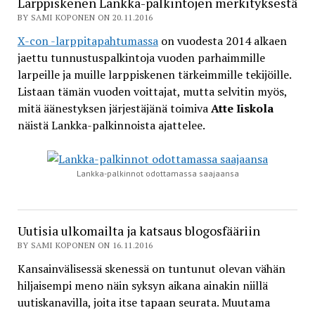
Larppiskenen Lankka-palkintojen merkityksestä
BY SAMI KOPONEN ON 20.11.2016
X-con -larppitapahtumassa
on vuodesta 2014 alkaen
jaettu tunnustuspalkintoja vuoden parhaimmille
larpeille ja muille larppiskenen tärkeimmille tekijöille.
Listaan tämän vuoden voittajat, mutta selvitin myös,
mitä äänestyksen järjestäjänä toimiva
Atte Iiskola
näistä Lankka-palkinnoista ajattelee.
Lankka-palkinnot odottamassa saajaansa
Uutisia ulkomailta ja katsaus blogosfääriin
BY SAMI KOPONEN ON 16.11.2016
Kansainvälisessä skenessä on tuntunut olevan vähän
hiljaisempi meno näin syksyn aikana ainakin niillä
uutiskanavilla, joita itse tapaan seurata. Muutama