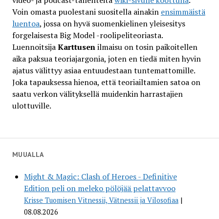
video- ja podcast-tallenteita
wiki-sivulle koottuna
.
Voin omasta puolestani suositella ainakin
ensimmäistä
luentoa
, jossa on hyvä suomenkielinen yleisesitys
forgelaisesta Big Model -roolipeliteoriasta.
Luennoitsija
Karttusen
ilmaisu on tosin paikoitellen
aika paksua teoriajargonia, joten en tiedä miten hyvin
ajatus välittyy asiaa entuudestaan tuntemattomille.
Joka tapauksessa hienoa, että teoriailtamien satoa on
saatu verkon välityksellä muidenkin harrastajien
ulottuville.
MUUALLA
Might & Magic: Clash of Heroes - Definitive
Edition peli on meleko pölöjää pelattavvoo
Krisse Tuomisen Vitnessii, Vätnessii ja Vilosofiaa
08.08.2026