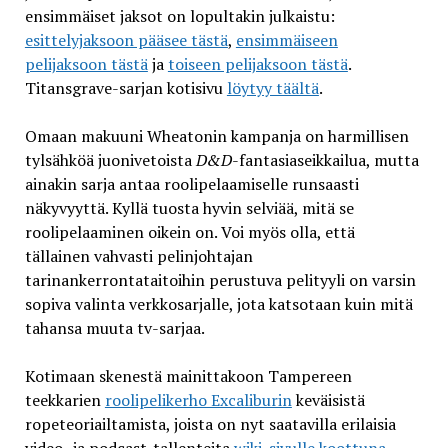
ensimmäiset jaksot on lopultakin julkaistu:
esittelyjaksoon pääsee tästä
,
ensimmäiseen
pelijaksoon tästä
ja
toiseen pelijaksoon tästä
.
Titansgrave-sarjan kotisivu
löytyy täältä
.
Omaan makuuni Wheatonin kampanja on harmillisen
tylsähköä juonivetoista
D&D
-fantasiaseikkailua, mutta
ainakin sarja antaa roolipelaamiselle runsaasti
näkyvyyttä. Kyllä tuosta hyvin selviää, mitä se
roolipelaaminen oikein on. Voi myös olla, että
tällainen vahvasti pelinjohtajan
tarinankerrontataitoihin perustuva pelityyli on varsin
sopiva valinta verkkosarjalle, jota katsotaan kuin mitä
tahansa muuta tv-sarjaa.
Kotimaan skenestä mainittakoon Tampereen
teekkarien
roolipelikerho Excaliburin
keväisistä
ropeteoriailtamista, joista on nyt saatavilla erilaisia