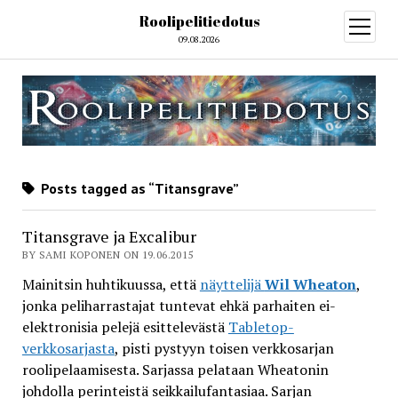
Roolipelitiedotus
open
menu
09.08.2026
Posts tagged as “Titansgrave”
Titansgrave ja Excalibur
BY SAMI KOPONEN ON 19.06.2015
Mainitsin huhtikuussa, että
näyttelijä
Wil Wheaton
,
jonka peliharrastajat tuntevat ehkä parhaiten ei-
elektronisia pelejä esittelevästä
Tabletop-
verkkosarjasta
, pisti pystyyn toisen verkkosarjan
roolipelaamisesta. Sarjassa pelataan Wheatonin
johdolla perinteistä seikkailufantasiaa. Sarjan