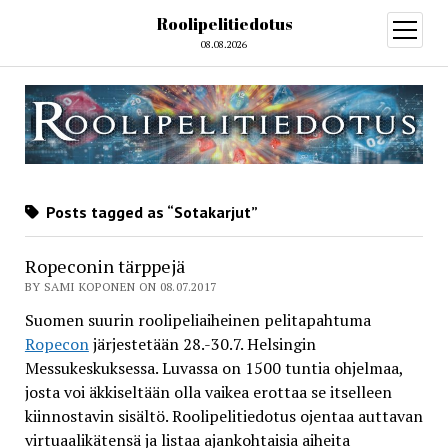
Roolipelitiedotus
open
menu
08.08.2026
Posts tagged as “Sotakarjut”
Ropeconin tärppejä
BY SAMI KOPONEN ON 08.07.2017
Suomen suurin roolipeliaiheinen pelitapahtuma
Ropecon
järjestetään 28.-30.7. Helsingin
Messukeskuksessa. Luvassa on 1500 tuntia ohjelmaa,
josta voi äkkiseltään olla vaikea erottaa se itselleen
kiinnostavin sisältö. Roolipelitiedotus ojentaa auttavan
virtuaalikätensä ja listaa ajankohtaisia aiheita