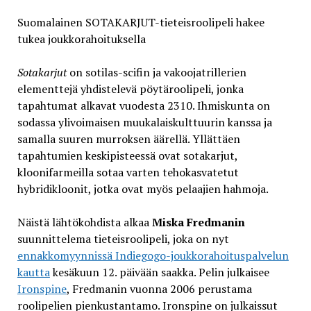
Suomalainen SOTAKARJUT-tieteisroolipeli hakee
tukea joukkorahoituksella
Sotakarjut
on sotilas-scifin ja vakoojatrillerien
elementtejä yhdistelevä pöytäroolipeli, jonka
tapahtumat alkavat vuodesta 2310. Ihmiskunta on
sodassa ylivoimaisen muukalaiskulttuurin kanssa ja
samalla suuren murroksen äärellä. Yllättäen
tapahtumien keskipisteessä ovat sotakarjut,
kloonifarmeilla sotaa varten tehokasvatetut
hybridikloonit, jotka ovat myös pelaajien hahmoja.
Näistä lähtökohdista alkaa
Miska Fredmanin
suunnittelema tieteisroolipeli, joka on nyt
ennakkomyynnissä Indiegogo-joukkorahoituspalvelun
kautta
kesäkuun 12. päivään saakka. Pelin julkaisee
Ironspine
, Fredmanin vuonna 2006 perustama
roolipelien pienkustantamo. Ironspine on julkaissut