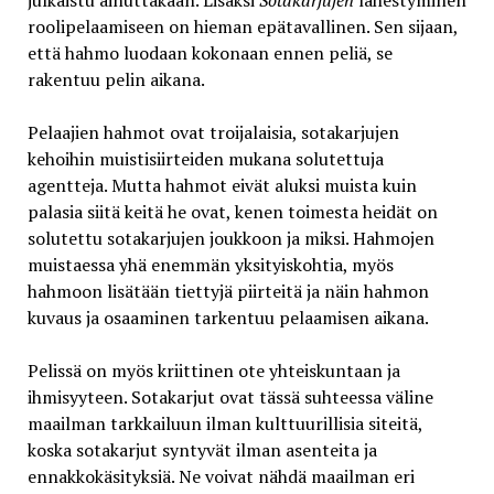
julkaistu ainuttakaan. Lisäksi
Sotakarjujen
lähestyminen
roolipelaamiseen on hieman epätavallinen. Sen sijaan,
että hahmo luodaan kokonaan ennen peliä, se
rakentuu pelin aikana.
Pelaajien hahmot ovat troijalaisia, sotakarjujen
kehoihin muistisiirteiden mukana solutettuja
agentteja. Mutta hahmot eivät aluksi muista kuin
palasia siitä keitä he ovat, kenen toimesta heidät on
solutettu sotakarjujen joukkoon ja miksi. Hahmojen
muistaessa yhä enemmän yksityiskohtia, myös
hahmoon lisätään tiettyjä piirteitä ja näin hahmon
kuvaus ja osaaminen tarkentuu pelaamisen aikana.
Pelissä on myös kriittinen ote yhteiskuntaan ja
ihmisyyteen. Sotakarjut ovat tässä suhteessa väline
maailman tarkkailuun ilman kulttuurillisia siteitä,
koska sotakarjut syntyvät ilman asenteita ja
ennakkokäsityksiä. Ne voivat nähdä maailman eri