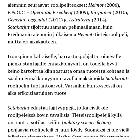
aiemmin seuraavat roolipeliteokset:
Heimot
(2006),
E.N.O.C. – Operaatio Eisenberg
(2009),
Kärpänen
(2010),
Generian Legendat
(2011) ja
Astraterra
(2014).
Sotakarjut
sijoittuu samaan pelimaailmaan, kuin
Fredmanin aiemmin julkaisema
Heimot
-tieteisroolipeli,
mutta eri aikakauteen.
Ironspinen kaltaiselle, harrastuspohjalta toimivalle
pienkustantajalle ennakkomyynti on todella hyvä
keino kartoittaa kiinnostusta omaa tuotetta kohtaan ja
saadun ennakkomyynnin avulla maksimoida
Sotakarjut
-
roolipelin tuotantoarvot. Varsinkin kun kyseessä on
aika erikoislaatuinen tuote.
Sotakarjut
edustaa lajityyppejä, jotka eivät ole
roolipeleissä kovin tavallisia. Tieteisroolipelejä kyllä
on, mutta sotilas-scifiin (
military science fiction
)
pohjaavia roolipelejä ei juuri löydy. Suomeksi ei ole vielä