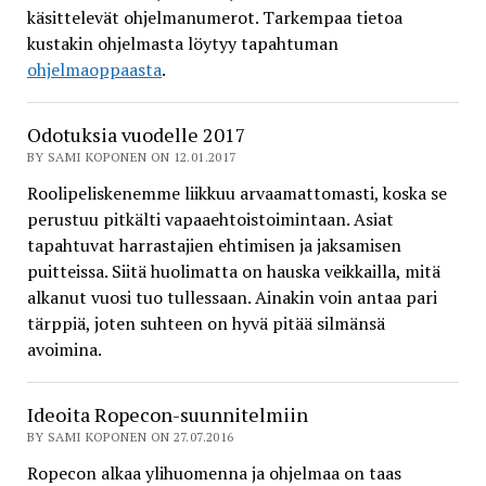
käsittelevät ohjelmanumerot. Tarkempaa tietoa
kustakin ohjelmasta löytyy tapahtuman
ohjelmaoppaasta
.
Odotuksia vuodelle 2017
BY SAMI KOPONEN ON 12.01.2017
Roolipeliskenemme liikkuu arvaamattomasti, koska se
perustuu pitkälti vapaaehtoistoimintaan. Asiat
tapahtuvat harrastajien ehtimisen ja jaksamisen
puitteissa. Siitä huolimatta on hauska veikkailla, mitä
alkanut vuosi tuo tullessaan. Ainakin voin antaa pari
tärppiä, joten suhteen on hyvä pitää silmänsä
avoimina.
Ideoita Ropecon-suunnitelmiin
BY SAMI KOPONEN ON 27.07.2016
Ropecon alkaa ylihuomenna ja ohjelmaa on taas