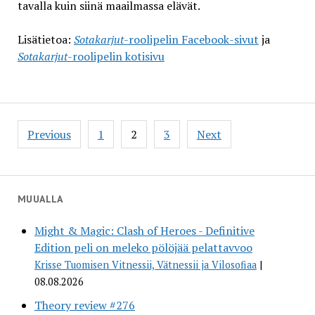
tavalla kuin siinä maailmassa elävät.
Lisätietoa:
Sotakarjut
-roolipelin Facebook-sivut
ja
Sotakarjut
-roolipelin kotisivu
Posts
Previous
1
2
3
Next
pagination
MUUALLA
Might & Magic: Clash of Heroes - Definitive
Edition peli on meleko pölöjää pelattavvoo
Krisse Tuomisen Vitnessii, Vätnessii ja Vilosofiaa
08.08.2026
Theory review #276