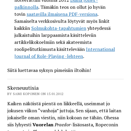
noteerattiin vuonna 2012
Diana Jones -
palkinnolla
. Tämäkin teos on ollut jo hyvän
tovin
saatavilla ilmaisena PDF-versiona
.
Samaiselta verkkosivulta löytyvät myös linkit
kaikkiin
Solmukohta-tapahtumien
yhteydessä
julkaistuihin larppaamista käsitteleviin
artikkelikokoelmiin sekä akateemista
roolipelitutkimusta käsittelevään
International
Journal of Role-Playing -lehteen
.
Siitä luettavaa syksyn pimeisiin iltoihin!
Skeneuutisia
BY SAMI KOPONEN ON 15.01.2012
Kaiken näköistä pientä on liikkeellä, useimmat jo
jokusen viikon “vanhoja” juttuja. Sen sijaan, että laitan
jokaiselle oman viestin, niin kokoan ne tähän. Ohessa
siis lyhyesti
Vuorelan
Praedor
-lisäosasta, Ropeconin