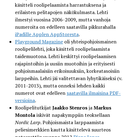
käsitteli roolipelaamista harrastuksena ja
erilaisten pelitapojen näkökulmasta. Lehti
ilmestyi vuosina 2006-2009, mutta vanhoja
numeroita on edelleen saatavilla pikkurahalla
iPadille Applen AppStoresta
.
Playground Magazine
oli yhteispohjoismainen
roolipelilehti, joka käsitteli roolipelaamista
taidemuotona. Lehti keskittyi roolipelaamisen
rajapintoihin ja uusiin muotoihin ja erityisesti
pohjoismaalaisiin erikoisuuksiin, korkeatasoisiin
larppeihin. Lehti jäi valitettavan lyhytikäiseksi (v.
2011-2013), mutta onneksi lehden kaikki
numerot ovat edelleen
saatavilla ilmaisina PDF-
versioina
.
Roolipelitutkijat
Jaakko Stenros
ja
Markus
Montola
iskivät napakymppiin teoksellaan
Nordic Larp
. Pohjoismaista larppaamista
peliesimerkkien kautta käsittelevä suurteos