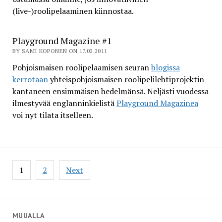
(live-)roolipelaaminen kiinnostaa.
Playground Magazine #1
BY SAMI KOPONEN ON 17.02.2011
Pohjoismaisen roolipelaamisen seuran
blogissa
kerrotaan
yhteispohjoismaisen roolipelilehtiprojektin
kantaneen ensimmäisen hedelmänsä. Neljästi vuodessa
ilmestyvää englanninkielistä
Playground Magazinea
voi nyt tilata itselleen.
Posts
1
2
Next
pagination
MUUALLA