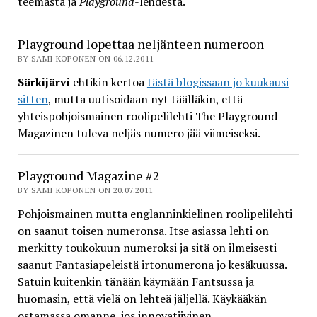
teemasta ja
Playground
-lehdestä.
Playground lopettaa neljänteen numeroon
BY SAMI KOPONEN ON 06.12.2011
Särkijärvi
ehtikin kertoa
tästä blogissaan jo kuukausi
sitten
, mutta uutisoidaan nyt täälläkin, että
yhteispohjoismainen roolipelilehti The Playground
Magazinen tuleva neljäs numero jää viimeiseksi.
Playground Magazine #2
BY SAMI KOPONEN ON 20.07.2011
Pohjoismainen mutta englanninkielinen roolipelilehti
on saanut toisen numeronsa. Itse asiassa lehti on
merkitty toukokuun numeroksi ja sitä on ilmeisesti
saanut Fantasiapeleistä irtonumerona jo kesäkuussa.
Satuin kuitenkin tänään käymään Fantsussa ja
huomasin, että vielä on lehteä jäljellä. Käykääkän
ostamassa omanne, jos innovatiivinen