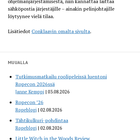
ohjelmanjärjestämisestä, niin kannattaa laittaa
sähköpostia järjestäjille – ainakin pelinjohtajille
löytyynee vielä tilaa.
Lisätiedot
Conklaavin omalta sivulta
.
MUUALLA
Tutkimusmatkailu roolipeleissä luentoni
Ropecon 2026ssä
Janne Kemppi
03.08.2026
Ropecon ’26
Ropeblogi
02.08.2026
Tähtikulkuri-pohdintaa
Ropeblogi
02.08.2026
Little Witch in the Woods Review