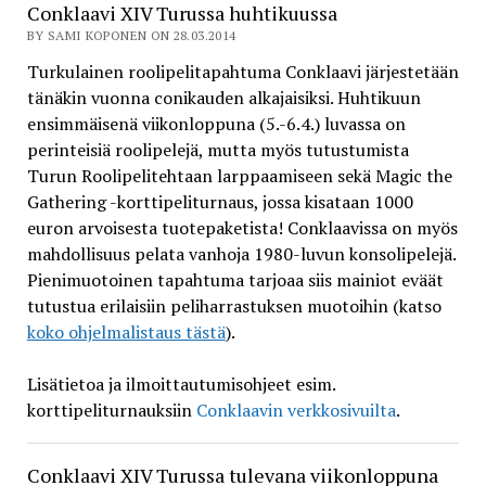
Conklaavi XIV Turussa huhtikuussa
BY SAMI KOPONEN ON 28.03.2014
Turkulainen roolipelitapahtuma Conklaavi järjestetään
tänäkin vuonna conikauden alkajaisiksi. Huhtikuun
ensimmäisenä viikonloppuna (5.-6.4.) luvassa on
perinteisiä roolipelejä, mutta myös tutustumista
Turun Roolipelitehtaan larppaamiseen sekä Magic the
Gathering -korttipeliturnaus, jossa kisataan 1000
euron arvoisesta tuotepaketista! Conklaavissa on myös
mahdollisuus pelata vanhoja 1980-luvun konsolipelejä.
Pienimuotoinen tapahtuma tarjoaa siis mainiot eväät
tutustua erilaisiin peliharrastuksen muotoihin (katso
koko ohjelmalistaus tästä
).
Lisätietoa ja ilmoittautumisohjeet esim.
korttipeliturnauksiin
Conklaavin verkkosivuilta
.
Conklaavi XIV Turussa tulevana viikonloppuna