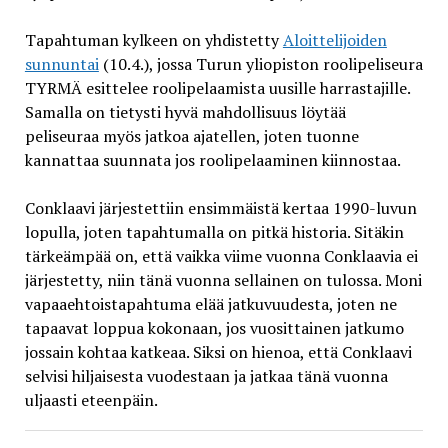
Tapahtuman kylkeen on yhdistetty
Aloittelijoiden
sunnuntai
(10.4.), jossa Turun yliopiston roolipeliseura
TYRMÄ esittelee roolipelaamista uusille harrastajille.
Samalla on tietysti hyvä mahdollisuus löytää
peliseuraa myös jatkoa ajatellen, joten tuonne
kannattaa suunnata jos roolipelaaminen kiinnostaa.
Conklaavi järjestettiin ensimmäistä kertaa 1990-luvun
lopulla, joten tapahtumalla on pitkä historia. Sitäkin
tärkeämpää on, että vaikka viime vuonna Conklaavia ei
järjestetty, niin tänä vuonna sellainen on tulossa. Moni
vapaaehtoistapahtuma elää jatkuvuudesta, joten ne
tapaavat loppua kokonaan, jos vuosittainen jatkumo
jossain kohtaa katkeaa. Siksi on hienoa, että Conklaavi
selvisi hiljaisesta vuodestaan ja jatkaa tänä vuonna
uljaasti eteenpäin.