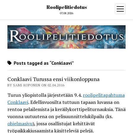
Roolipelitiedotus
open
menu
07.08.2026
Posts tagged as “Conklaavi”
Conklaavi Turussa ensi viikonloppuna
BY SAMI KOPONEN ON 02.04.2016
Turun yliopistolla järjestetään 9.4.
roolipelitapahtuma
Conklaavi
. Edellisvuosilta tuttuun tapaan luvassa on
rentoa pelailemista ja keräilykorttipeliturnauksia. Tänä
vuonna uutuutena on pelisuunnittelukilpailu (ks.
ohjelmasivu
), jossa osallistujat kehittävät
työpaikkakiusaamista käsitteleviä pelejä.