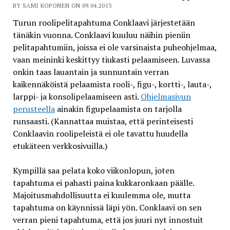
BY SAMI KOPONEN ON 09.04.2013
Turun roolipelitapahtuma Conklaavi järjestetään
tänäkin vuonna. Conklaavi kuuluu näihin pieniin
pelitapahtumiin, joissa ei ole varsinaista puheohjelmaa,
vaan meininki keskittyy tiukasti pelaamiseen. Luvassa
onkin taas lauantain ja sunnuntain verran
kaikennäköistä pelaamista rooli-, figu-, kortti-, lauta-,
larppi- ja konsolipelaamiseen asti.
Ohjelmasivun
perusteella
ainakin figupelaamista on tarjolla
runsaasti. (Kannattaa muistaa, että perinteisesti
Conklaavin roolipeleistä ei ole tavattu huudella
etukäteen verkkosivuilla.)
Kympillä saa pelata koko viikonlopun, joten
tapahtuma ei pahasti paina kukkaronkaan päälle.
Majoitusmahdollisuutta ei kuulemma ole, mutta
tapahtuma on käynnissä läpi yön. Conklaavi on sen
verran pieni tapahtuma, että jos juuri nyt innostuit